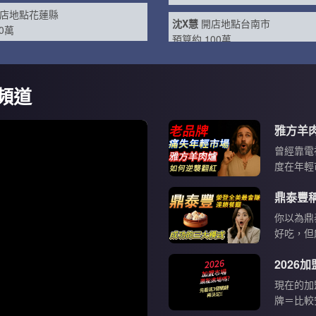
潘X穎
開店地點桃園縣
店地點花蓮縣
預算約 100萬
0萬
沈X慧
開店地點台南市
店地點台南市
預算約 100萬
0萬
頻道
江X姐
開店地點台中市
店地點台南市
預算約 100萬
0萬
江X姐
開店地點台中市
曾經靠電
店地點高雄市
預算約 100萬
度在年輕
0萬
它到底做
曾X君
開店地點目前未定
析： 
店地點目前未定
預算約 75萬
牌 📌
你以為鼎
0萬
題， 往
好吃，但
式。
現在的加
牌＝比較