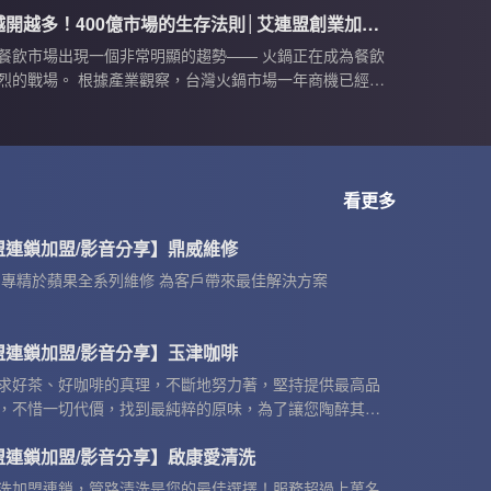
關鍵轉變： 大品牌越來越強，但也越來越擠。 在加盟展
火鍋店越開越多！400億市場的生存法則│艾連盟創業加盟網│下一站老闆
看到人潮幾乎集中在少數頭部品牌， 但同時，也有越來越
面臨—— 👉 成本高、利潤被壓縮 👉 商圈重疊、競爭激
餐飲市場出現一個非常明顯的趨勢—— 火鍋正在成為餐飲
讓一個問題浮現： 現在加盟，真的還好賺嗎？
烈的戰場。 根據產業觀察，台灣火鍋市場一年商機已經突
0億元。 從百元小火鍋、麻辣鍋、精品鍋到和牛吃到飽，各種
持續出現。
看更多
盟連鎖加盟/影音分享】鼎威維修
 專精於蘋果全系列維修 為客戶帶來最佳解決方案
盟連鎖加盟/影音分享】玉津咖啡
求好茶、好咖啡的真理，不斷地努力著，堅持提供最高品
，不惜一切代價，找到最純粹的原味，為了讓您陶醉其
與執著是我們的強項
盟連鎖加盟/影音分享】啟康愛清洗
洗加盟連鎖，管路清洗是您的最佳選擇！服務超過上萬名