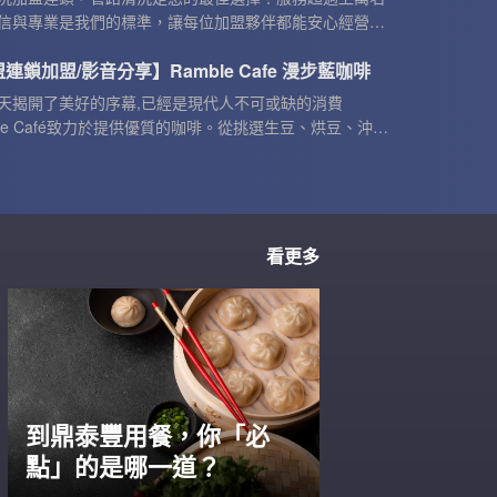
信與專業是我們的標準，讓每位加盟夥伴都能安心經營。
務得到中華管路清潔職業發展協會的培訓認證，讓您在技
連鎖加盟/影音分享】Ramble Cafe 漫步藍咖啡
上都能獲得最佳保障。清潔連鎖加盟，加盟清潔公司品
服務
天揭開了美好的序幕,已經是現代人不可或缺的消費
ble Café致力於提供優質的咖啡。從挑選生豆、烘豆、沖煮
把關,為每個人帶來美好的咖啡體驗
看更多
到鼎泰豐用餐，你「必
點」的是哪一道？