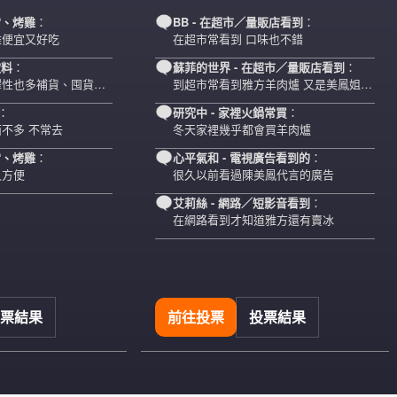
當、烤雞
：
BB
- 在超市／量販店看到
：
雞便宜又好吃
在超市常看到 口味也不錯
飲料
：
蘇菲的世界
- 在超市／量販店看到
：
擇性也多補貨、囤貨可
到超市常看到雅方羊肉爐 又是美鳳姐代
言…
：
研究中
- 家裡火鍋常買
：
不多 不常去
冬天家裡幾乎都會買羊肉爐
當、烤雞
：
心平氣和
- 電視廣告看到的
：
又方便
很久以前看過陳美鳳代言的廣告
艾莉絲
- 網路／短影音看到
：
在網路看到才知道雅方還有賣冰
票結果
前往投票
投票結果