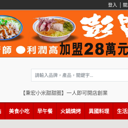
登入
│
關
【秉宏小米甜甜圈】一人即可開店創業
點
美食小吃
早午餐
火鍋燒烤
異國料理
生活