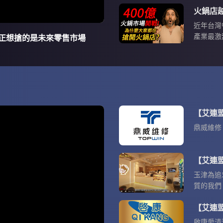
出現一個
上，你會
多加盟主
近年台灣
烈 這也
產業最激
正想搶的是未來零售市場
破 40
火鍋品牌
【艾連
鼎威維修
【艾連
玉津為追
質的我們
中，專注
【艾連
啟康愛清