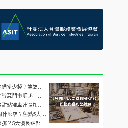
連鎖加盟資金與隱藏成本算給你看
起 連鎖加盟進入流程革新時代
攤車連鎖加盟賺錢嗎？
盤點5大高潛力小額創業加盟選擇
5大優良總部要件教你避坑