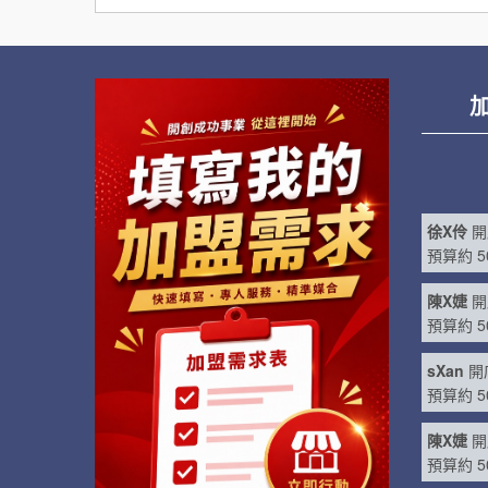
加
筒X
開店
預算約 5
徐X伶
開
預算約 5
陳X婕
開
預算約 5
sXan
開
預算約 5
陳X婕
開
預算約 5