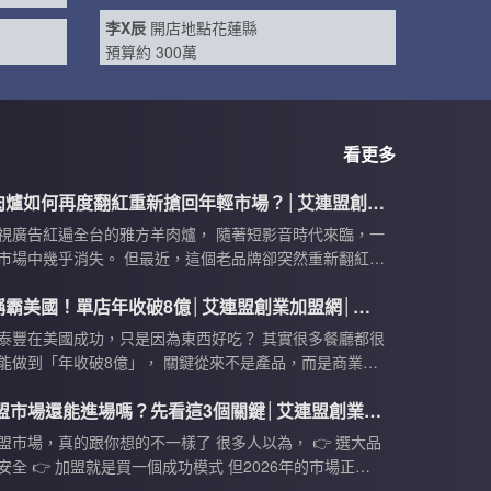
李X辰
開店地點花蓮縣
預算約 300萬
李X辰
開店地點花蓮縣
預算約 300萬
看更多
林X峨
開店地點新竹市
預算約 200萬
雅方羊肉爐如何再度翻紅重新搶回年輕市場？│艾連盟創業加盟網│下一站老闆
林X峨
開店地點新竹縣
視廣告紅遍全台的雅方羊肉爐， 隨著短影音時代來臨，一
預算約 200萬
市場中幾乎消失。 但最近，這個老品牌卻突然重新翻紅。
對了什麼？ 這支影片，《餐引鹿｜下一站，老闆》帶你解
邱X鶯
開店地點台南市
鼎泰豐稱霸美國！單店年收破8億│艾連盟創業加盟網│下一站老闆
 老品牌為何會失去年輕客群 📌 二代接班後如何重新定位品
預算約 200萬
 為什麼短影音能救活老品牌 你會發現，現在市場最大的問
泰豐在美國成功，只是因為東西好吃？ 其實很多餐廳都很
往不是產品不好，而是「消費者根本沒看到你」。
能做到「年收破8億」， 關鍵從來不是產品，而是商業模
2026加盟市場還能進場嗎？先看這3個關鍵│艾連盟創業加盟網│下一站老闆
盟市場，真的跟你想的不一樣了 很多人以為， 👉 選大品
安全 👉 加盟就是買一個成功模式 但2026年的市場正在