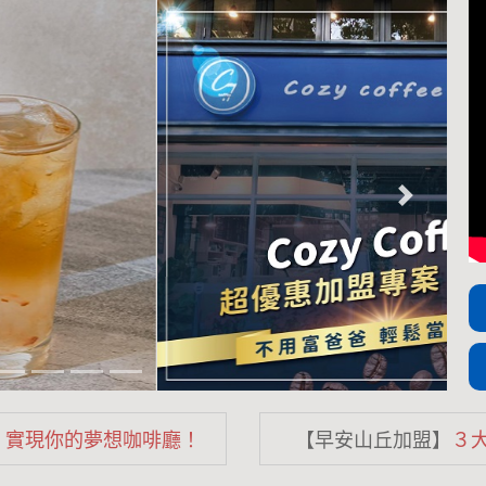
咖啡，實現你的夢想咖啡廳！
【早安山丘加盟】
３