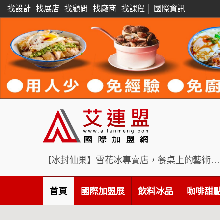
找設計
找展店
找顧問
找廠商
找課程
│
國際資訊
【冰封仙果】雪花冰專賣店，餐桌上的藝術饗宴
首頁
國際加盟展
飲料冰品
咖啡甜