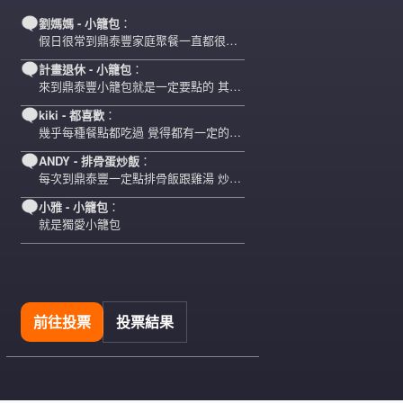
劉媽媽
- 小籠包
：
周 先生/小姐
台北
假日很常到鼎泰豐家庭聚餐一直都很喜
歡店裡…
100萬 ~150萬
計畫退休
- 小籠包
：
加盟預算
鼎威維修
來到鼎泰豐小籠包就是一定要點的 其他
6
雞湯…
徐 先生/小姐
新北市
kiki
- 都喜歡
：
88thai發發泰-泰式飯行家
7
幾乎每種餐點都吃過 覺得都有一定的品
50萬~75萬
加盟預算
質
ANDY
- 排骨蛋炒飯
：
呷尚寶
8
每次到鼎泰豐一定點排骨飯跟雞湯 炒飯
何 先生/小姐
台南
粒粒…
小雅
- 小籠包
：
SHARE TEA歇腳亭
100萬~300萬
9
加盟預算
就是獨愛小籠包
TEA TOP台灣第一味
10
呂 先生/小姐
新竹市
200萬~400萬
加盟預算
Cozy coffee可集咖啡
1
前往投票
投票結果
顏 先生/小姐
台北市
霏等茶
2
100萬 ~ 200萬
加盟預算
秉宏小米甜甜圈
3