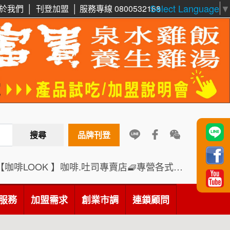
Select Language
▼
於我們
│
刊登加盟
│
服務專線 0800532168
搜尋
品牌刊登
【咖啡LOOK 】咖啡.吐司專賣店🧇專營各式創意法式吐司
服務
加盟需求
創業市調
連鎖顧問