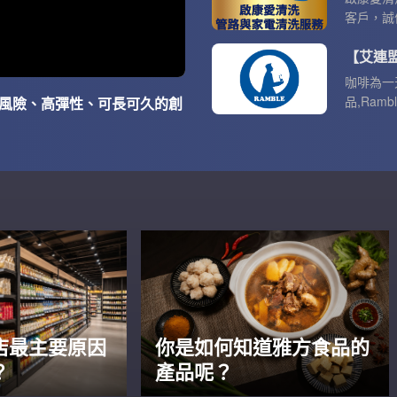
客戶，誠
我們的服
【艾連盟
術和服務
牌，清潔
咖啡為一
品,Ram
低風險、高彈性、可長可久的創
各個環節
店最主要原因
你是如何知道雅方食品的
？
產品呢？