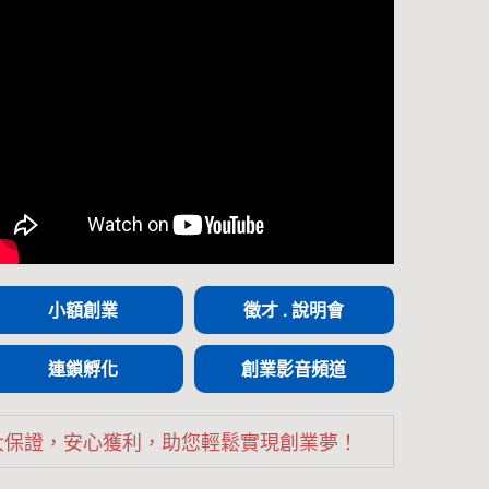
小額創業
徵才 . 說明會
連鎖孵化
創業影音頻道
大保證，安心獲利，助您輕鬆實現創業夢！