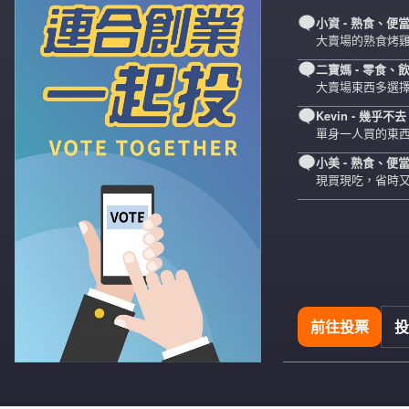
小資
- 熟食、便
大賣場的熟食烤
二寶媽
- 零食、
大賣場東西多選
以一次…
Kevin
- 幾乎不去
單身一人買的東西
小美
- 熟食、便
現買現吃，省時
前往投票
投