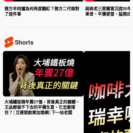
雅方羊肉爐為何再度翻紅？雅方二代做對
超商老三萊爾富沉寂20年
了這件事
果昔、平價便當、猛開店
Shorts
大埔鐵板燒年賣27億，背後真正的關鍵，
王品都做不下去的平價生意，它怎麼撐
住？│艾連盟創業加盟網│下一站老闆