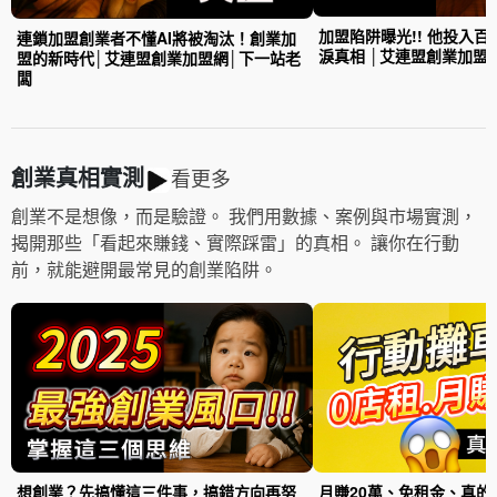
加盟陷阱曝光!! 他投入
連鎖加盟創業者不懂AI將被淘汰！創業加
淚真相 │艾連盟創業加盟
盟的新時代│艾連盟創業加盟網│下一站老
闆
創業真相實測
看更多
創業不是想像，而是驗證。 我們用數據、案例與市場實測，
揭開那些「看起來賺錢、實際踩雷」的真相。 讓你在行動
前，就能避開最常見的創業陷阱。
想創業？先搞懂這三件事，搞錯方向再努
月賺20萬、免租金、真的