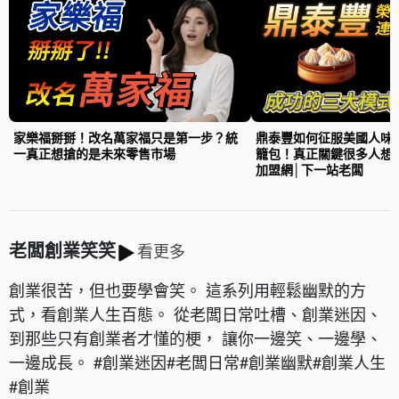
家樂福掰掰！改名萬家福只是第一步？統
鼎泰豐如何征服美國人味
一真正想搶的是未來零售市場
籠包！真正關鍵很多人想
加盟網│下一站老闆
老闆創業笑笑
看更多
創業很苦，但也要學會笑。 這系列用輕鬆幽默的方
式，看創業人生百態。 從老闆日常吐槽、創業迷因、
到那些只有創業者才懂的梗， 讓你一邊笑、一邊學、
一邊成長。 #創業迷因#老闆日常#創業幽默#創業人生
#創業