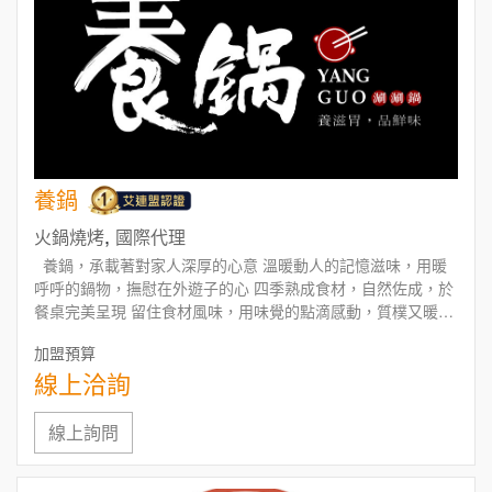
養鍋
,
火鍋燒烤
國際代理
養鍋，承載著對家人深厚的心意 溫暖動人的記憶滋味，用暖
呼呼的鍋物，撫慰在外遊子的心 四季熟成食材，自然佐成，於
餐桌完美呈現 留住食材風味，用味覺的點滴感動，質樸又暖人
心意的味道 養鍋，用這一鍋鍋暖呼呼的鍋物，慰勞您在外奮鬥
加盟預算
一日的辛苦 養一口好鍋，養你的味(胃)，來重溫一場場色香味
線上洽詢
美的齒…
線上詢問