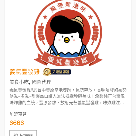
周 先生/小姐
台北
鼎威維修
6
100萬 ~150萬
加盟預算
義氣豐發雞
88thai發發泰-泰式飯行家
7
,
美食小吃
國際代理
徐 先生/小姐
新北市
義氣豐發雞!!於台中豐原當地發跡，氣勢奔放，香味噴發的氣勢
呷尚寶
50萬~75萬
8
加盟預算
喀滋~多滋~引爆每口讓人無法抵擋秒殺美味！承襲純正台灣風
味炸雞的血統，豐原發跡，放射光芒義氣豐發雞，味炸雞注入
SHARE TEA歇腳亭
9
何 先生/小姐
台南
一股新的生命力在這裡展開一場豐香雞炸得味蕾之旅，炸雞加
加盟預算
盟，雞排加盟，攤車加盟，餐車加盟，小額創業，連鎖加盟，
100萬~300萬
加盟預算
6666
TEA TOP台灣第一味
創業加盟
10
呂 先生/小姐
新竹市
線上詢問