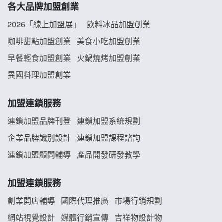
各大品牌加盟創業
拾鑶火鍋加盟說明會
2026「線上加盟展」
飲料冰品加盟創業
阿性情趣無人販售所加盟明會
咖啡甜點加盟創業
美食小吃加盟創業
早餐輕食加盟創業
火鍋燒烤加盟創業
龍涎居好湯加盟說明會
異國料理加盟創業
舒油頭加盟說明會
加盟連鎖服務
韓金量加盟說明會
連鎖加盟品牌刊登
連鎖加盟系統規劃
企業品牌識別設計
連鎖加盟課程諮詢
義氣豐發雞加盟說明會
連鎖加盟顧問輔導
產品開發研發教學
Mr.Wish加盟說明會
加盟連鎖服務
白鬍泡泡 BOHO POPO加盟說明會
創業開店輔導
國際代理推廣
市場行銷規劃
雞咕雞咕加盟說明會
網站視覺設計
媒體行銷宣傳
吉祥物設計物