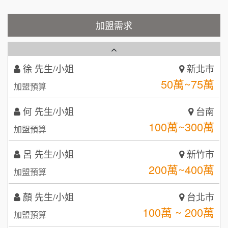
加盟預算
Cozy coffee可集咖啡
加盟需求
1
周 先生/小姐
台北
100萬 ~150萬
加盟預算
霏等茶
2
徐 先生/小姐
新北市
秉宏小米甜甜圈
3
50萬~75萬
加盟預算
潮鍋癮
4
何 先生/小姐
台南
咖啡LOOK
5
100萬~300萬
加盟預算
鼎威維修
6
呂 先生/小姐
新竹市
【曉妍美妝】誠徵行政櫃檯
200萬~400萬
88thai發發泰-泰式飯行家
加盟預算
7
自助洗衣店誠徵代洗收送人員(台中市)
顏 先生/小姐
呷尚寶
台北市
8
100萬 ~ 200萬
加盟預算
MUSHEN徵SPA美容芳療師
SHARE TEA歇腳亭
9