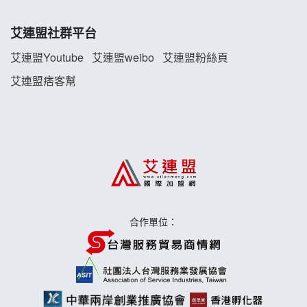
TEA TOP加盟說明會
艾連盟社群平台
珍好味臭臭鍋加盟說明會
艾連盟Youtube
艾連盟weibo
艾連盟粉絲頁
艾連盟痞客幫
藍象廷泰式火鍋加盟說明會
日十。早午食加盟說明會
上宇林加盟說明會
莫尼早餐Morni加盟說明會
合作單位：
手作功夫茶加盟說明會