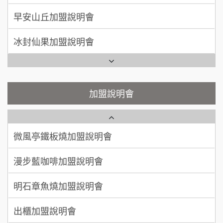
手作功夫茶加盟說明會
50萬~75萬
加盟預算
早安山丘加盟說明會
SHARE TEA歇腳亭加盟說明會
何 先生/小姐
台南
冰封仙果加盟說明會
100萬~300萬
加盟預算
潮味決-湯滷專門店加盟說明會
Ramble Café 漫步藍咖啡加盟說明會
呂 先生/小姐
新竹市
鬍子茶加盟說明會
微風亭鐵板燒加盟說明會
加盟說明會
200萬~400萬
加盟預算
鮮茶道加盟說明會
鮮茶道加盟說明會
顏 先生/小姐
台北市
微風亭鐵板燒加盟說明會
100萬 ~ 200萬
【曉妍美妝】誠徵行政櫃檯
加盟預算
漫步藍咖啡加盟說明會
廖 先生/小姐
高雄市
自助洗衣店誠徵代洗收送人員(台中市)
200萬~300萬
加盟預算
明石章魚燒加盟說明會
MUSHEN徵SPA美容芳療師
出櫃加盟說明會
日十。早午食加盟說明會