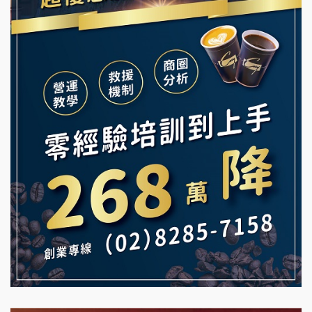
舒油頭加盟說明會
冰封仙果加盟說明會
韓金量加盟說明會
Ramble Café 漫步藍咖啡加盟說明會
義氣豐發雞加盟說明會
微風亭鐵板燒加盟說明會
Mr.Wish加盟說明會
鮮茶道加盟說明會
白鬍泡泡 BOHO POPO加盟說明會
【曉妍美妝】誠徵行政櫃檯
雞咕雞咕加盟說明會
自助洗衣店誠徵代洗收送人員(台中市)
TEA TOP加盟說明會
MUSHEN徵SPA美容芳療師
珍好味臭臭鍋加盟說明會
日十。早午食加盟說明會
藍象廷泰式火鍋加盟說明會
拾鑶火鍋加盟說明會