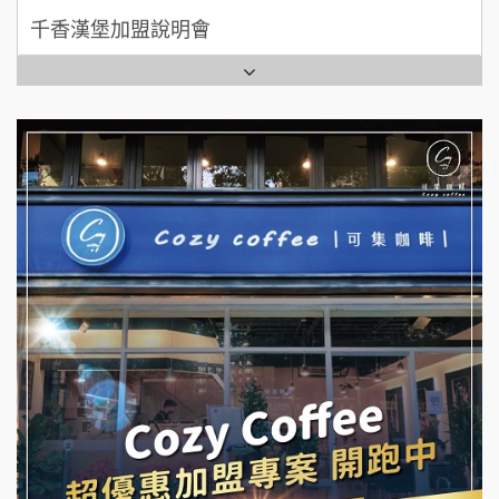
千香漢堡加盟說明會
拾鑶火鍋加盟說明會
七盞茶加盟說明會
全家加盟說明會
拉亞漢堡加盟說明會
台灣G湯加盟說明會
杜芳子古味茶鋪加盟說明會
彭富貴加盟說明會
優握握×酸奶大獅加盟說明會
NU PASTA義大利麵加盟說明會
冬城門加盟說明會
潮鍋癮加盟說明會
拾鑶火鍋加盟說明會
蓁伙烤倆吃加盟說明會
阿性情趣無人販售所加盟明會
霏等茶加盟說明會
龍涎居好湯加盟說明會
早安山丘加盟說明會