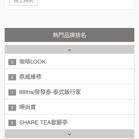
Cozy coffee可集咖啡
1
200萬~400萬
加盟預算
霏等茶
2
顏 先生/小姐
台北市
秉宏小米甜甜圈
3
100萬 ~ 200萬
熱門品牌排名
加盟預算
潮鍋癮
4
廖 先生/小姐
高雄市
200萬~300萬
咖啡LOOK
加盟預算
5
黃 先生/小姐
鼎威維修
台北市
6
100萬~150萬
加盟預算
88thai發發泰-泰式飯行家
7
林 先生/小姐
屏東縣
呷尚寶
8
100萬 ~ 200萬
加盟預算
SHARE TEA歇腳亭
9
吳 先生/小姐
屏東縣
TEA TOP台灣第一味
100萬~200萬
10