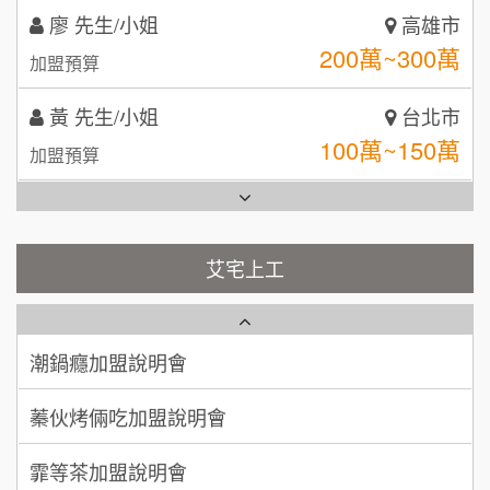
廖 先生/小姐
高雄市
日十。早午食加盟說明會
TEA TOP台灣第一味
10
200萬~300萬
加盟預算
拾鑶火鍋加盟說明會
黃 先生/小姐
台北市
全家加盟說明會
100萬~150萬
加盟預算
台灣G湯加盟說明會
林 先生/小姐
屏東縣
100萬 ~ 200萬
加盟預算
彭富貴加盟說明會
艾宅上工
藍象廷泰式火鍋加盟說明會
吳 先生/小姐
屏東縣
NU PASTA義大利麵加盟說明會
100萬~200萬
加盟預算
日十。早午食加盟說明會
潮鍋癮加盟說明會
周 先生/小姐
台北
上宇林加盟說明會
蓁伙烤倆吃加盟說明會
100萬 ~150萬
加盟預算
莫尼早餐Morni加盟說明會
霏等茶加盟說明會
徐 先生/小姐
新北市