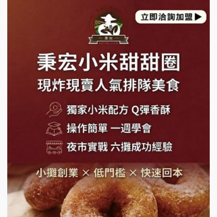
日十。早午食加盟說明會
上宇林加盟說明會
莫尼早餐Morni加盟說明會
手作功夫茶加盟說明會
SHARE TEA歇腳亭加盟說明會
潮味決-湯滷專門店加盟說明會
鬍子茶加盟說明會
鮮茶道加盟說明會
微風亭鐵板燒加盟說明會