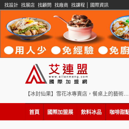
找設計
找展店
找顧問
找廠商
找課程
│
國際資訊
【冰封仙果】雪花冰專賣店，餐桌上的藝術饗宴
首頁
國際加盟展
飲料冰品
咖啡甜