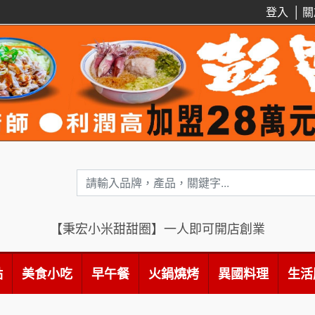
登入
│
關
【秉宏小米甜甜圈】一人即可開店創業
點
美食小吃
早午餐
火鍋燒烤
異國料理
生活