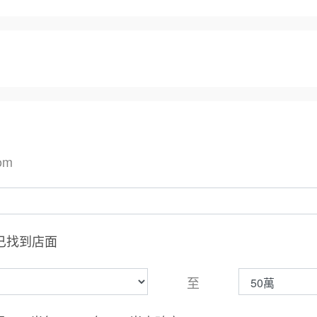
om
已找到店面
至