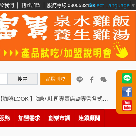
Select Language
▼
於我們
│
刊登加盟
│
服務專線 0800532168
搜尋
品牌刊登
【咖啡LOOK 】咖啡.吐司專賣店🧇專營各式創意法式吐司
服務
加盟需求
創業市調
連鎖顧問