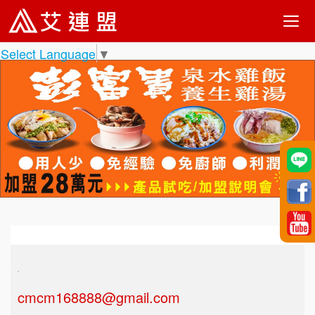
Select Language
▼
cmcm168888@gmail.com