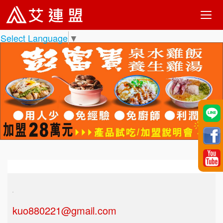
Select Language
▼
kuo880221@gmail.com