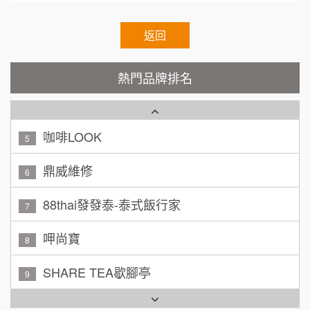
霏等茶
2
100萬 ~ 200萬
加盟預算
秉宏小米甜甜圈
返回
3
廖 先生/小姐
高雄市
潮鍋癮
4
200萬~300萬
熱門品牌排名
加盟預算
咖啡LOOK
5
黃 先生/小姐
台北市
100萬~150萬
鼎威維修
加盟預算
6
林 先生/小姐
88thai發發泰-泰式飯行家
屏東縣
7
100萬 ~ 200萬
加盟預算
呷尚寶
8
吳 先生/小姐
屏東縣
SHARE TEA歇腳亭
9
100萬~200萬
加盟預算
TEA TOP台灣第一味
10
周 先生/小姐
台北
Cozy coffee可集咖啡
100萬 ~150萬
1