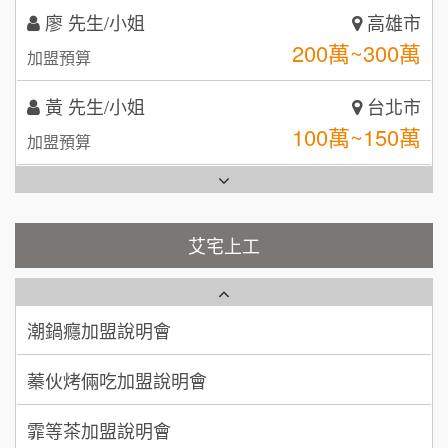
黃 先生/小姐
台北市
拾鑶火鍋加盟說明會
100萬~150萬
加盟預算
全家加盟說明會
林 先生/小姐
屏東縣
台灣G湯加盟說明會
100萬 ~ 200萬
加盟預算
彭富貴加盟說明會
吳 先生/小姐
屏東縣
100萬~200萬
藍象廷泰式火鍋加盟說明會
加盟預算
NU PASTA義大利麵加盟說明會
艾宅上工
日十。早午食加盟說明會
周 先生/小姐
台北
潮鍋癮加盟說明會
100萬 ~150萬
加盟預算
上宇林加盟說明會
蓁伙烤倆吃加盟說明會
徐 先生/小姐
新北市
莫尼早餐Morni加盟說明會
霏等茶加盟說明會
50萬~75萬
加盟預算
手作功夫茶加盟說明會
早安山丘加盟說明會
何 先生/小姐
台南