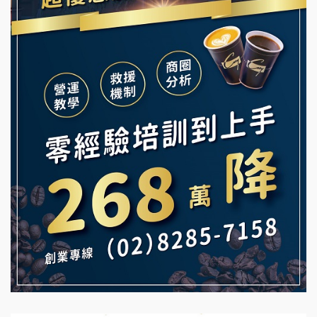
韓金量加盟說明會
Ramble Café 漫步藍咖啡加盟說明會
義氣豐發雞加盟說明會
微風亭鐵板燒加盟說明會
Mr.Wish加盟說明會
鮮茶道加盟說明會
白鬍泡泡 BOHO POPO加盟說明會
【曉妍美妝】誠徵行政櫃檯
雞咕雞咕加盟說明會
自助洗衣店誠徵代洗收送人員(台中市)
TEA TOP加盟說明會
MUSHEN徵SPA美容芳療師
珍好味臭臭鍋加盟說明會
日十。早午食加盟說明會
藍象廷泰式火鍋加盟說明會
拾鑶火鍋加盟說明會
日十。早午食加盟說明會