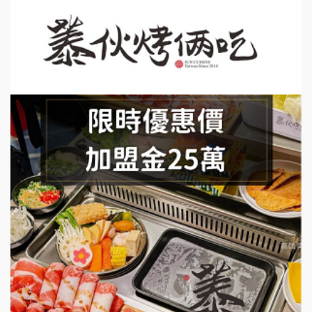
上宇林加盟說明會
莫尼早餐Morni加盟說明會
手作功夫茶加盟說明會
SHARE TEA歇腳亭加盟說明會
潮味決-湯滷專門店加盟說明會
鬍子茶加盟說明會
鮮茶道加盟說明會
微風亭鐵板燒加盟說明會
漫步藍咖啡加盟說明會