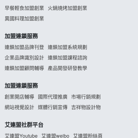
早餐輕食加盟創業
火鍋燒烤加盟創業
舒油頭加盟說明會
異國料理加盟創業
韓金量加盟說明會
加盟連鎖服務
義氣豐發雞加盟說明會
連鎖加盟品牌刊登
連鎖加盟系統規劃
企業品牌識別設計
連鎖加盟課程諮詢
Mr.Wish加盟說明會
連鎖加盟顧問輔導
產品開發研發教學
白鬍泡泡 BOHO POPO加盟說明會
加盟連鎖服務
雞咕雞咕加盟說明會
創業開店輔導
國際代理推廣
市場行銷規劃
TEA TOP加盟說明會
網站視覺設計
媒體行銷宣傳
吉祥物設計物
珍好味臭臭鍋加盟說明會
艾連盟社群平台
藍象廷泰式火鍋加盟說明會
艾連盟Youtube
艾連盟weibo
艾連盟粉絲頁