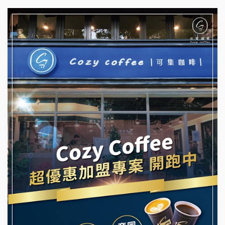
杜芳子古味茶鋪加盟說明會
彭富貴加盟說明會
優握握×酸奶大獅加盟說明會
NU PASTA義大利麵加盟說明會
冬城門加盟說明會
潮鍋癮加盟說明會
拾鑶火鍋加盟說明會
蓁伙烤倆吃加盟說明會
阿性情趣無人販售所加盟明會
霏等茶加盟說明會
龍涎居好湯加盟說明會
早安山丘加盟說明會
舒油頭加盟說明會
冰封仙果加盟說明會
韓金量加盟說明會
Ramble Café 漫步藍咖啡加盟說明會
義氣豐發雞加盟說明會
微風亭鐵板燒加盟說明會