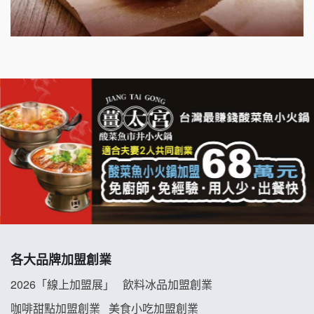
千香漢堡加盟說明會
七盞茶加盟說明會
拉亞漢堡加盟說明會
杜芳子古味茶鋪加盟說明會
優握握×酸奶大獅加盟說明會
冬城門加盟說明會
拾鑶火鍋加盟說明會
各大品牌加盟創業
阿性情趣無人販售所加盟明會
2026「線上加盟展」
飲料冰品加盟創業
龍涎居好湯加盟說明會
咖啡甜點加盟創業
美食小吃加盟創業