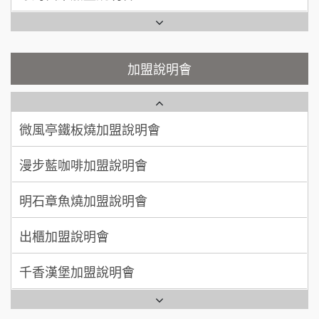
200萬~400萬
加盟預算
鬍子茶加盟說明會
微風亭鐵板燒加盟說明會
顏 先生/小姐
台北市
鮮茶道加盟說明會
鮮茶道加盟說明會
加盟說明會
100萬 ~ 200萬
加盟預算
微風亭鐵板燒加盟說明會
【曉妍美妝】誠徵行政櫃檯
廖 先生/小姐
高雄市
漫步藍咖啡加盟說明會
200萬~300萬
自助洗衣店誠徵代洗收送人員(台中市)
加盟預算
明石章魚燒加盟說明會
MUSHEN徵SPA美容芳療師
出櫃加盟說明會
日十。早午食加盟說明會
千香漢堡加盟說明會
拾鑶火鍋加盟說明會
七盞茶加盟說明會
全家加盟說明會
拉亞漢堡加盟說明會
台灣G湯加盟說明會