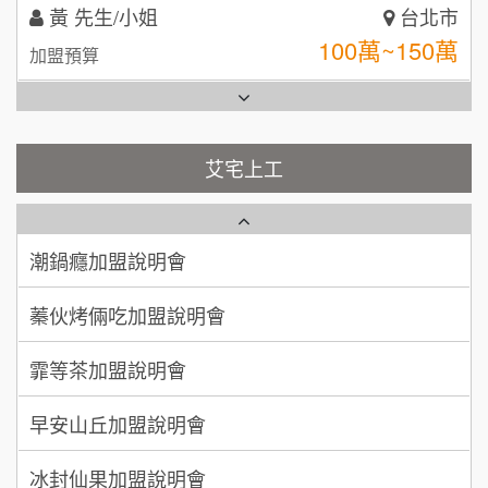
林 先生/小姐
屏東縣
台灣G湯加盟說明會
100萬 ~ 200萬
加盟預算
彭富貴加盟說明會
吳 先生/小姐
屏東縣
100萬~200萬
藍象廷泰式火鍋加盟說明會
加盟預算
NU PASTA義大利麵加盟說明會
艾宅上工
日十。早午食加盟說明會
周 先生/小姐
台北
潮鍋癮加盟說明會
100萬 ~150萬
加盟預算
上宇林加盟說明會
蓁伙烤倆吃加盟說明會
徐 先生/小姐
新北市
莫尼早餐Morni加盟說明會
霏等茶加盟說明會
50萬~75萬
加盟預算
手作功夫茶加盟說明會
早安山丘加盟說明會
何 先生/小姐
台南
SHARE TEA歇腳亭加盟說明會
100萬~300萬
加盟預算
冰封仙果加盟說明會
潮味決-湯滷專門店加盟說明會
呂 先生/小姐
新竹市
Ramble Café 漫步藍咖啡加盟說明會