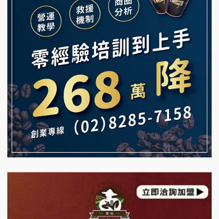
Mr.Wish加盟說明會
鮮茶道加盟說明會
白鬍泡泡 BOHO POPO加盟說明會
【曉妍美妝】誠徵行政櫃檯
雞咕雞咕加盟說明會
自助洗衣店誠徵代洗收送人員(台中市)
TEA TOP加盟說明會
MUSHEN徵SPA美容芳療師
珍好味臭臭鍋加盟說明會
日十。早午食加盟說明會
藍象廷泰式火鍋加盟說明會
拾鑶火鍋加盟說明會
日十。早午食加盟說明會
上宇林加盟說明會
莫尼早餐Morni加盟說明會