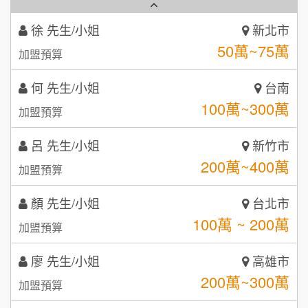
秉宏小米甜甜圈
3
何 先生/小姐
台南
潮鍋癮
4
100萬~300萬
加盟預算
咖啡LOOK
5
呂 先生/小姐
新竹市
鼎威維修
6
200萬~400萬
加盟預算
【曉妍美妝】誠徵行政櫃檯
88thai發發泰-泰式飯行家
7
顏 先生/小姐
台北市
自助洗衣店誠徵代洗收送人員(台中市)
100萬 ~ 200萬
呷尚寶
加盟預算
8
MUSHEN徵SPA美容芳療師
廖 先生/小姐
SHARE TEA歇腳亭
高雄市
9
200萬~300萬
加盟預算
日十。早午食加盟說明會
TEA TOP台灣第一味
10
黃 先生/小姐
台北市
拾鑶火鍋加盟說明會
100萬~150萬
加盟預算
全家加盟說明會