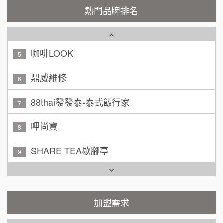
潮鍋癮
4
200萬~300萬
熱門品牌排名
加盟預算
咖啡LOOK
5
黃 先生/小姐
台北市
100萬~150萬
鼎威維修
加盟預算
6
林 先生/小姐
88thai發發泰-泰式飯行家
屏東縣
7
100萬 ~ 200萬
加盟預算
呷尚寶
8
吳 先生/小姐
屏東縣
SHARE TEA歇腳亭
9
100萬~200萬
加盟預算
TEA TOP台灣第一味
10
周 先生/小姐
台北
Cozy coffee可集咖啡
100萬 ~150萬
1
加盟預算
霏等茶
加盟需求
2
徐 先生/小姐
新北市
50萬~75萬
加盟預算