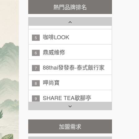
潮鍋癮
熱門品牌排名
4
200萬~300萬
加盟預算
咖啡LOOK
5
黃 先生/小姐
台北市
100萬~150萬
鼎威維修
加盟預算
6
88thai發發泰-泰式飯行家
林 先生/小姐
屏東縣
7
100萬 ~ 200萬
加盟預算
呷尚寶
8
吳 先生/小姐
屏東縣
SHARE TEA歇腳亭
9
100萬~200萬
加盟預算
TEA TOP台灣第一味
10
周 先生/小姐
台北
Cozy coffee可集咖啡
100萬 ~150萬
1
加盟預算
加盟需求
霏等茶
2
徐 先生/小姐
新北市