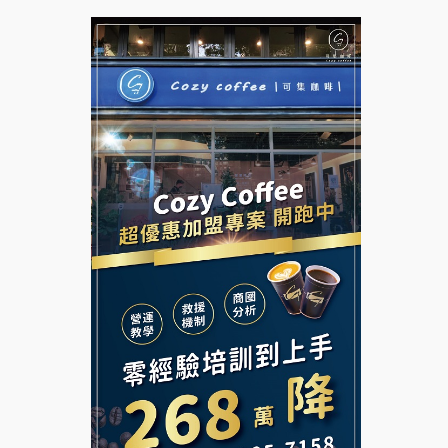
台灣G湯加盟說明會
杜芳子古味茶鋪加盟說明會
彭富貴加盟說明會
優握握×酸奶大獅加盟說明會
NU PASTA義大利麵加盟說明
會
冬城門加盟說明會
潮鍋癮加盟說明會
拾鑶火鍋加盟說明會
蓁伙烤倆吃加盟說明會
阿性情趣無人販售所加盟明會
霏等茶加盟說明會
龍涎居好湯加盟說明會
早安山丘加盟說明會
舒油頭加盟說明會
冰封仙果加盟說明會
韓金量加盟說明會
Ramble Café 漫步藍咖啡加盟
說明會
義氣豐發雞加盟說明會