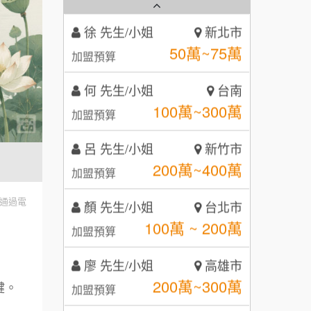
50萬~75萬
加盟預算
秉宏小米甜甜圈
3
何 先生/小姐
台南
潮鍋癮
4
100萬~300萬
加盟預算
咖啡LOOK
5
呂 先生/小姐
新竹市
鼎威維修
6
200萬~400萬
加盟預算
【曉妍美妝】誠徵行政櫃檯
88thai發發泰-泰式飯行家
7
顏 先生/小姐
台北市
100萬 ~ 200萬
自助洗衣店誠徵代洗收送人員
呷尚寶
加盟預算
8
(台中市)
通過電
MUSHEN徵SPA美容芳療師
SHARE TEA歇腳亭
廖 先生/小姐
高雄市
9
200萬~300萬
加盟預算
日十。早午食加盟說明會
TEA TOP台灣第一味
10
黃 先生/小姐
台北市
拾鑶火鍋加盟說明會
鍵。
100萬~150萬
加盟預算