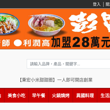
登入
│
關
【秉宏小米甜甜圈】一人即可開店創業
點
美食小吃
早午餐
火鍋燒烤
異國料理
生活