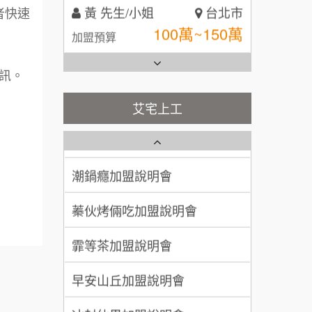
全家加盟說明會
者快速
林 先生/小姐
屏東縣
台灣G湯加盟說明會
100萬 ~ 200萬
加盟預算
彭富貴加盟說明會
訊。
吳 先生/小姐
屏東縣
100萬~200萬
藍象廷泰式火鍋加盟說明會
加盟預算
NU PASTA義大利麵加盟說明
艾宅上工
會
日十。早午食加盟說明會
周 先生/小姐
台北
潮鍋癮加盟說明會
100萬 ~150萬
加盟預算
上宇林加盟說明會
蓁伙烤倆吃加盟說明會
徐 先生/小姐
新北市
莫尼早餐Morni加盟說明會
霏等茶加盟說明會
50萬~75萬
加盟預算
手作功夫茶加盟說明會
早安山丘加盟說明會
何 先生/小姐
台南
100萬~300萬
SHARE TEA歇腳亭加盟說明會
加盟預算
冰封仙果加盟說明會
潮味決-湯滷專門店加盟說明會
呂 先生/小姐
新竹市