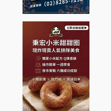
微風亭鐵板燒加盟說明會
Mr.Wish加盟說明會
鮮茶道加盟說明會
白鬍泡泡 BOHO POPO加盟說
【曉妍美妝】誠徵行政櫃檯
明會
自助洗衣店誠徵代洗收送人員
雞咕雞咕加盟說明會
(台中市)
MUSHEN徵SPA美容芳療師
TEA TOP加盟說明會
日十。早午食加盟說明會
珍好味臭臭鍋加盟說明會
拾鑶火鍋加盟說明會
藍象廷泰式火鍋加盟說明會
日十。早午食加盟說明會
上宇林加盟說明會