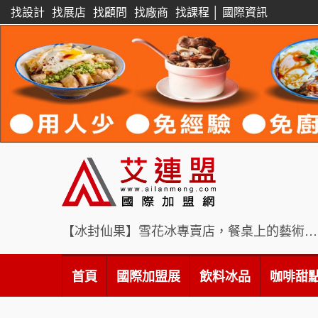
找設計
找展店
找顧問
找廠商
找課程
│
國際資訊
【冰封仙果】雪花冰專賣店，餐桌上的藝術饗宴
首頁
國際加盟展
飲料冰品
咖啡甜