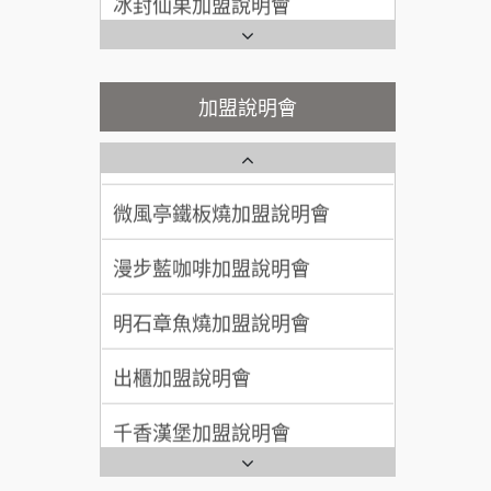
Ramble Café 漫步藍咖啡加盟
200萬~400萬
說明會
加盟預算
鬍子茶加盟說明會
微風亭鐵板燒加盟說明會
顏 先生/小姐
台北市
鮮茶道加盟說明會
加盟說明會
鮮茶道加盟說明會
100萬 ~ 200萬
加盟預算
微風亭鐵板燒加盟說明會
【曉妍美妝】誠徵行政櫃檯
廖 先生/小姐
高雄市
200萬~300萬
漫步藍咖啡加盟說明會
加盟預算
自助洗衣店誠徵代洗收送人員
(台中市)
明石章魚燒加盟說明會
MUSHEN徵SPA美容芳療師
出櫃加盟說明會
日十。早午食加盟說明會
千香漢堡加盟說明會
拾鑶火鍋加盟說明會
七盞茶加盟說明會
全家加盟說明會
拉亞漢堡加盟說明會