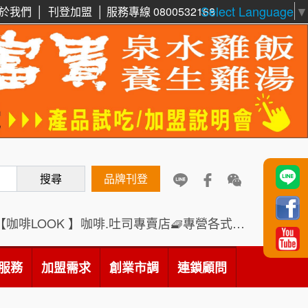
Select Language
▼
於我們
│
刊登加盟
│
服務專線 0800532168
周 先生/小姐
台北
100萬 ~150萬
加盟預算
鼎威維修
6
徐 先生/小姐
新北市
88thai發發泰-泰式飯行家
7
50萬~75萬
加盟預算
呷尚寶
8
何 先生/小姐
台南
SHARE TEA歇腳亭
100萬~300萬
9
加盟預算
搜尋
品牌刊登
TEA TOP台灣第一味
10
呂 先生/小姐
新竹市
200萬~400萬
加盟預算
Cozy coffee可集咖啡
【咖啡LOOK 】咖啡.吐司專賣店🧇專營各式創意法式吐司
1
顏 先生/小姐
台北市
霏等茶
2
服務
加盟需求
創業市調
連鎖顧問
100萬 ~ 200萬
加盟預算
秉宏小米甜甜圈
3
廖 先生/小姐
高雄市