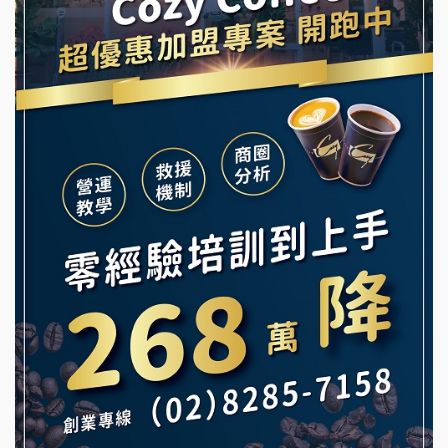
舒油頭加盟說明會
冰封仙果加盟說明會
韓金量加盟說明會
Ramble Café 漫步藍咖啡加盟說明會
義氣豐發雞加盟說明會
微風亭鐵板燒加盟說明會
Mr.Wish加盟說明會
鮮茶道加盟說明會
白鬍泡泡 BOHO POPO加盟說明會
【曉妍美妝】誠徵行政櫃檯
雞咕雞咕加盟說明會
自助洗衣店誠徵代洗收送人員(台中市)
TEA TOP加盟說明會
MUSHEN徵SPA美容芳療師
珍好味臭臭鍋加盟說明會
日十。早午食加盟說明會
藍象廷泰式火鍋加盟說明會
拾鑶火鍋加盟說明會