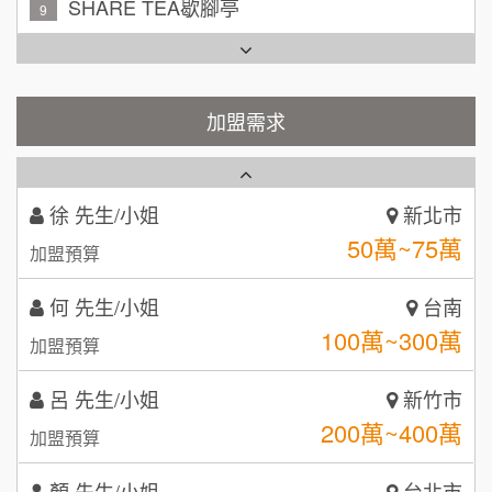
TEA TOP台灣第一味
10
周 先生/小姐
台北
Cozy coffee可集咖啡
100萬 ~150萬
1
加盟預算
霏等茶
加盟需求
2
徐 先生/小姐
新北市
50萬~75萬
加盟預算
秉宏小米甜甜圈
3
何 先生/小姐
台南
潮鍋癮
4
100萬~300萬
加盟預算
咖啡LOOK
5
呂 先生/小姐
新竹市
鼎威維修
6
200萬~400萬
加盟預算
【曉妍美妝】誠徵行政櫃檯
88thai發發泰-泰式飯行家
7
顏 先生/小姐
台北市
自助洗衣店誠徵代洗收送人員(台中市)
100萬 ~ 200萬
呷尚寶
加盟預算
8
MUSHEN徵SPA美容芳療師
廖 先生/小姐
SHARE TEA歇腳亭
高雄市