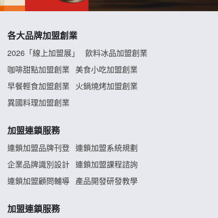
拾鑶火鍋加盟說明會
各大品牌加盟創業
阿性情趣無人販售所加盟明會
2026「線上加盟展」
飲料冰品加盟創業
龍涎居好湯加盟說明會
咖啡甜點加盟創業
美食小吃加盟創業
早餐輕食加盟創業
火鍋燒烤加盟創業
舒油頭加盟說明會
異國料理加盟創業
韓金量加盟說明會
加盟連鎖服務
義氣豐發雞加盟說明會
連鎖加盟品牌刊登
連鎖加盟系統規劃
企業品牌識別設計
連鎖加盟課程諮詢
Mr.Wish加盟說明會
連鎖加盟顧問輔導
產品開發研發教學
白鬍泡泡 BOHO POPO加盟說明會
加盟連鎖服務
雞咕雞咕加盟說明會