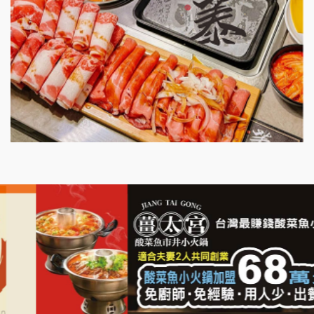
漫步藍咖啡加盟說明會
明石章魚燒加盟說明會
出櫃加盟說明會
千香漢堡加盟說明會
七盞茶加盟說明會
拉亞漢堡加盟說明會
杜芳子古味茶鋪加盟說明會
優握握×酸奶大獅加盟說明會
冬城門加盟說明會