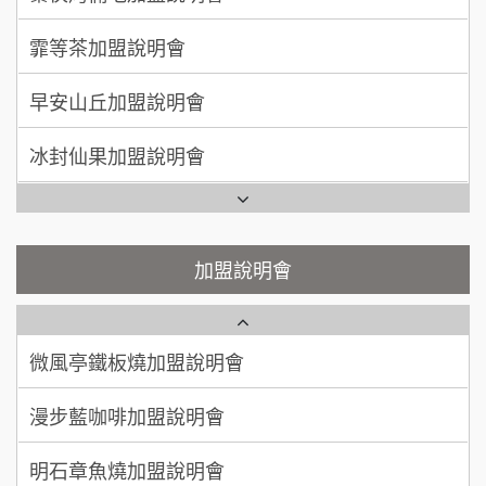
50萬~75萬
加盟預算
手作功夫茶加盟說明會
早安山丘加盟說明會
何 先生/小姐
台南
100萬~300萬
SHARE TEA歇腳亭加盟說明會
加盟預算
冰封仙果加盟說明會
潮味決-湯滷專門店加盟說明會
呂 先生/小姐
新竹市
Ramble Café 漫步藍咖啡加盟說明會
200萬~400萬
加盟預算
鬍子茶加盟說明會
微風亭鐵板燒加盟說明會
顏 先生/小姐
台北市
鮮茶道加盟說明會
鮮茶道加盟說明會
加盟說明會
100萬 ~ 200萬
加盟預算
微風亭鐵板燒加盟說明會
【曉妍美妝】誠徵行政櫃檯
廖 先生/小姐
高雄市
漫步藍咖啡加盟說明會
200萬~300萬
自助洗衣店誠徵代洗收送人員(台中市)
加盟預算
明石章魚燒加盟說明會
MUSHEN徵SPA美容芳療師
出櫃加盟說明會
日十。早午食加盟說明會