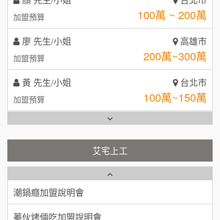
9
200萬~300萬
加盟預算
日十。早午食加盟說明會
TEA TOP台灣第一味
10
黃 先生/小姐
台北市
拾鑶火鍋加盟說明會
100萬~150萬
加盟預算
全家加盟說明會
林 先生/小姐
屏東縣
台灣G湯加盟說明會
100萬 ~ 200萬
加盟預算
彭富貴加盟說明會
吳 先生/小姐
屏東縣
100萬~200萬
藍象廷泰式火鍋加盟說明會
加盟預算
NU PASTA義大利麵加盟說明會
艾宅上工
日十。早午食加盟說明會
周 先生/小姐
台北
潮鍋癮加盟說明會
100萬 ~150萬
加盟預算
上宇林加盟說明會
蓁伙烤倆吃加盟說明會
徐 先生/小姐
新北市
莫尼早餐Morni加盟說明會
霏等茶加盟說明會