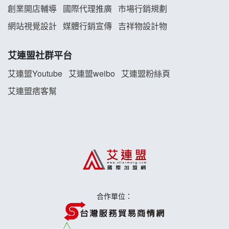
創業開店輔導
國際代理推廣
市場行銷規劃
TEA TOP加盟說明會
網站視覺設計
媒體行銷宣傳
吉祥物設計物
珍好味臭臭鍋加盟說明會
艾連盟社群平台
藍象廷泰式火鍋加盟說明會
艾連盟Youtube
艾連盟weibo
艾連盟粉絲頁
艾連盟痞客幫
日十。早午食加盟說明會
上宇林加盟說明會
莫尼早餐Morni加盟說明會
手作功夫茶加盟說明會
合作單位：