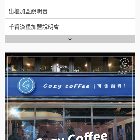
千香漢堡加盟說明會
拾鑶火鍋加盟說明會
七盞茶加盟說明會
全家加盟說明會
拉亞漢堡加盟說明會
台灣G湯加盟說明會
杜芳子古味茶鋪加盟說明會
彭富貴加盟說明會
優握握×酸奶大獅加盟說明會
NU PASTA義大利麵加盟說明會
冬城門加盟說明會
潮鍋癮加盟說明會
拾鑶火鍋加盟說明會
蓁伙烤倆吃加盟說明會
阿性情趣無人販售所加盟明會
霏等茶加盟說明會
龍涎居好湯加盟說明會
早安山丘加盟說明會