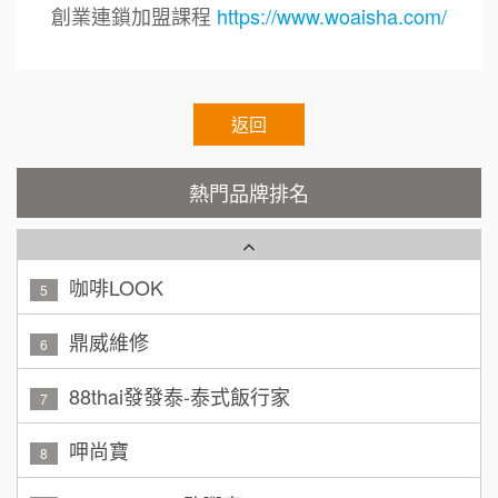
200萬~400萬
加盟預算
Cozy coffee可集咖啡
創業連鎖加盟課程
https://www.woaisha.com/
1
顏 先生/小姐
台北市
霏等茶
2
100萬 ~ 200萬
加盟預算
秉宏小米甜甜圈
返回
3
廖 先生/小姐
高雄市
潮鍋癮
4
200萬~300萬
熱門品牌排名
加盟預算
咖啡LOOK
5
黃 先生/小姐
台北市
100萬~150萬
鼎威維修
加盟預算
6
林 先生/小姐
88thai發發泰-泰式飯行家
屏東縣
7
100萬 ~ 200萬
加盟預算
呷尚寶
8
吳 先生/小姐
屏東縣
SHARE TEA歇腳亭
9
100萬~200萬
加盟預算