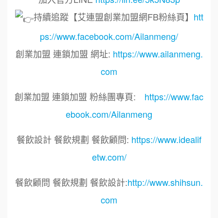
持續追蹤【艾連盟創業加盟網FB粉絲頁】
htt
ps://www.facebook.com/Ailanmeng/
創業加盟 連鎖加盟 網址:
https://www.ailanmeng.
com
周 先生/小姐
台北
100萬 ~150萬
創業加盟 連鎖加盟 粉絲團專頁:
https://www.fac
加盟預算
鼎威維修
6
ebook.com/Ailanmeng
徐 先生/小姐
新北市
88thai發發泰-泰式飯行家
7
50萬~75萬
餐飲設計 餐飲規劃 餐飲顧問:
https://www.idealif
加盟預算
呷尚寶
8
etw.com/
何 先生/小姐
台南
SHARE TEA歇腳亭
100萬~300萬
9
加盟預算
餐飲顧問 餐飲規劃 餐飲設計:
http://www.shihsun.
com
TEA TOP台灣第一味
10
呂 先生/小姐
新竹市