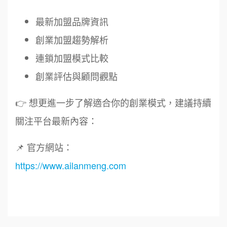
最新加盟品牌資訊
創業加盟趨勢解析
周 先生/小姐
台北
100萬 ~150萬
連鎖加盟模式比較
加盟預算
鼎威維修
6
創業評估與顧問觀點
徐 先生/小姐
新北市
88thai發發泰-泰式飯行家
7
50萬~75萬
👉 想更進一步了解適合你的創業模式，建議持續
加盟預算
呷尚寶
8
關注平台最新內容：
何 先生/小姐
台南
SHARE TEA歇腳亭
100萬~300萬
9
加盟預算
📌 官方網站：
https://www.ailanmeng.com
TEA TOP台灣第一味
10
呂 先生/小姐
新竹市
200萬~400萬
加盟預算
Cozy coffee可集咖啡
1
顏 先生/小姐
台北市
霏等茶
2