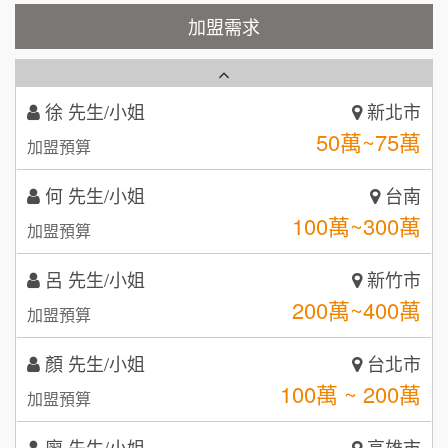
霏等茶
加盟需求
2
徐 先生/小姐
新北市
50萬~75萬
加盟預算
秉宏小米甜甜圈
3
何 先生/小姐
台南
潮鍋癮
4
100萬~300萬
加盟預算
咖啡LOOK
5
呂 先生/小姐
新竹市
鼎威維修
6
200萬~400萬
加盟預算
【曉妍美妝】誠徵行政櫃檯
88thai發發泰-泰式飯行家
7
顏 先生/小姐
台北市
自助洗衣店誠徵代洗收送人員(台中市)
100萬 ~ 200萬
呷尚寶
加盟預算
8
MUSHEN徵SPA美容芳療師
廖 先生/小姐
SHARE TEA歇腳亭
高雄市
9
200萬~300萬
加盟預算
日十。早午食加盟說明會
TEA TOP台灣第一味
10
黃 先生/小姐
台北市