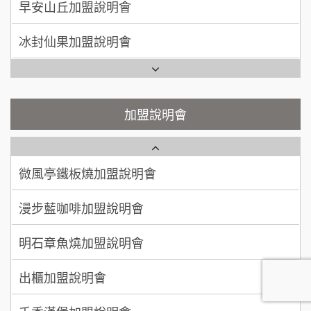
100萬~300萬
加盟預算
冰封仙果加盟說明會
潮味決-湯滷專門店加盟說明會
呂 先生/小姐
新竹市
Ramble Café 漫步藍咖啡加盟說明會
200萬~400萬
加盟預算
鬍子茶加盟說明會
微風亭鐵板燒加盟說明會
顏 先生/小姐
台北市
鮮茶道加盟說明會
鮮茶道加盟說明會
加盟說明會
100萬 ~ 200萬
加盟預算
微風亭鐵板燒加盟說明會
【曉妍美妝】誠徵行政櫃檯
廖 先生/小姐
高雄市
漫步藍咖啡加盟說明會
200萬~300萬
自助洗衣店誠徵代洗收送人員(台中市)
加盟預算
明石章魚燒加盟說明會
MUSHEN徵SPA美容芳療師
出櫃加盟說明會
日十。早午食加盟說明會
千香漢堡加盟說明會
拾鑶火鍋加盟說明會