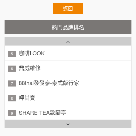
100萬 ~ 200萬
加盟預算
秉宏小米甜甜圈
返回
3
廖 先生/小姐
高雄市
潮鍋癮
4
200萬~300萬
熱門品牌排名
加盟預算
咖啡LOOK
5
黃 先生/小姐
台北市
100萬~150萬
鼎威維修
加盟預算
6
林 先生/小姐
88thai發發泰-泰式飯行家
屏東縣
7
100萬 ~ 200萬
加盟預算
呷尚寶
8
吳 先生/小姐
屏東縣
SHARE TEA歇腳亭
9
100萬~200萬
加盟預算
TEA TOP台灣第一味
10
周 先生/小姐
台北
Cozy coffee可集咖啡
100萬 ~150萬
1
加盟預算