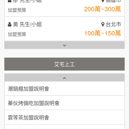
拾鑶火鍋加盟說明會
100萬~150萬
加盟預算
全家加盟說明會
林 先生/小姐
屏東縣
台灣G湯加盟說明會
100萬 ~ 200萬
加盟預算
彭富貴加盟說明會
吳 先生/小姐
屏東縣
100萬~200萬
藍象廷泰式火鍋加盟說明會
加盟預算
NU PASTA義大利麵加盟說明會
艾宅上工
日十。早午食加盟說明會
周 先生/小姐
台北
潮鍋癮加盟說明會
100萬 ~150萬
加盟預算
上宇林加盟說明會
蓁伙烤倆吃加盟說明會
徐 先生/小姐
新北市
莫尼早餐Morni加盟說明會
霏等茶加盟說明會
50萬~75萬
加盟預算
手作功夫茶加盟說明會
早安山丘加盟說明會
何 先生/小姐
台南
SHARE TEA歇腳亭加盟說明會