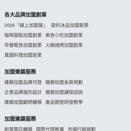
冬城門加盟說明會
各大品牌加盟創業
拾鑶火鍋加盟說明會
2026「線上加盟展」
飲料冰品加盟創業
阿性情趣無人販售所加盟明會
咖啡甜點加盟創業
美食小吃加盟創業
早餐輕食加盟創業
火鍋燒烤加盟創業
龍涎居好湯加盟說明會
異國料理加盟創業
舒油頭加盟說明會
加盟連鎖服務
韓金量加盟說明會
連鎖加盟品牌刊登
連鎖加盟系統規劃
企業品牌識別設計
連鎖加盟課程諮詢
義氣豐發雞加盟說明會
連鎖加盟顧問輔導
產品開發研發教學
Mr.Wish加盟說明會
加盟連鎖服務
白鬍泡泡 BOHO POPO加盟說明會
創業開店輔導
國際代理推廣
市場行銷規劃