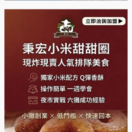
藍象廷泰式火鍋加盟說明會
拾鑶火鍋加盟說明會
日十。早午食加盟說明會
上宇林加盟說明會
莫尼早餐Morni加盟說明會
手作功夫茶加盟說明會
SHARE TEA歇腳亭加盟說明會
潮味決-湯滷專門店加盟說明會
鬍子茶加盟說明會
鮮茶道加盟說明會