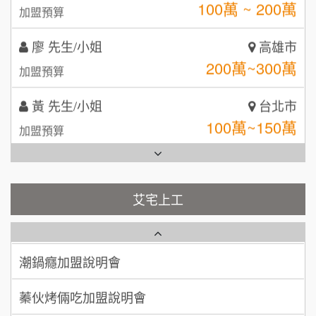
100萬 ~ 200萬
加盟預算
MUSHEN徵SPA美容芳療師
SHARE TEA歇腳亭
9
廖 先生/小姐
高雄市
日十。早午食加盟說明會
TEA TOP台灣第一味
10
200萬~300萬
加盟預算
拾鑶火鍋加盟說明會
黃 先生/小姐
台北市
全家加盟說明會
100萬~150萬
加盟預算
台灣G湯加盟說明會
林 先生/小姐
屏東縣
100萬 ~ 200萬
加盟預算
彭富貴加盟說明會
艾宅上工
藍象廷泰式火鍋加盟說明會
吳 先生/小姐
屏東縣
NU PASTA義大利麵加盟說明會
100萬~200萬
加盟預算
日十。早午食加盟說明會
潮鍋癮加盟說明會
周 先生/小姐
台北
上宇林加盟說明會
蓁伙烤倆吃加盟說明會
100萬 ~150萬
加盟預算