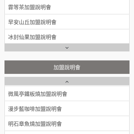
莫尼早餐Morni加盟說明會
霏等茶加盟說明會
徐 先生/小姐
新北市
手作功夫茶加盟說明會
50萬~75萬
加盟預算
早安山丘加盟說明會
SHARE TEA歇腳亭加盟說明會
何 先生/小姐
台南
冰封仙果加盟說明會
100萬~300萬
加盟預算
潮味決-湯滷專門店加盟說明會
Ramble Café 漫步藍咖啡加盟說明會
呂 先生/小姐
新竹市
鬍子茶加盟說明會
微風亭鐵板燒加盟說明會
加盟說明會
200萬~400萬
加盟預算
鮮茶道加盟說明會
鮮茶道加盟說明會
顏 先生/小姐
台北市
微風亭鐵板燒加盟說明會
100萬 ~ 200萬
【曉妍美妝】誠徵行政櫃檯
加盟預算
漫步藍咖啡加盟說明會
廖 先生/小姐
高雄市
自助洗衣店誠徵代洗收送人員(台中市)
200萬~300萬
加盟預算
明石章魚燒加盟說明會
MUSHEN徵SPA美容芳療師