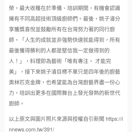
榮，最大收穫在於準備、培訓期間，有機會認識
擁有不同高超技術頂級廚師們。最後，姚子濬分
享獲獎喜悅並鼓勵所有在台灣努力著的同行廚
師，「人生的成就並非強勢快速就能得到，所有
最後獲得勝利的人都是堅信我一定做得到的
人！」，料理即為藝術「唯有專注， 才能完
周 先生/小姐
台北
鼎威維修
美」，接下來姚子濬目標不單只是四年後的廚藝
6
100萬 ~150萬
加盟預算
奧林匹克金牌，也希望能為台灣廚藝界盡一份心
88thai發發泰-泰式飯行家
7
徐 先生/小姐
新北市
力，培訓出更多在國際舞台上發光發熱的新世代
呷尚寶
50萬~75萬
8
加盟預算
廚師。
SHARE TEA歇腳亭
9
何 先生/小姐
台南
以上原文與圖片照片來源與授權自引新聞 https://i
100萬~300萬
加盟預算
TEA TOP台灣第一味
nnews.com.tw/391/
10