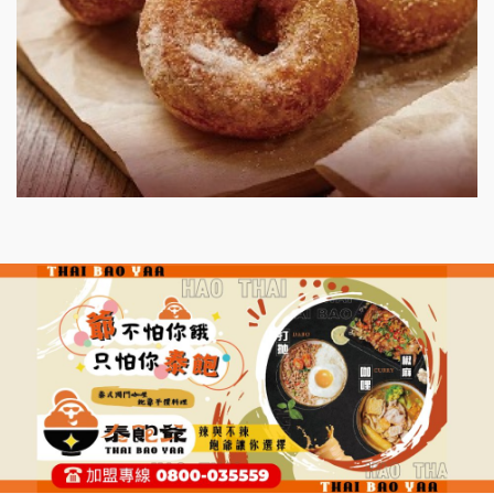
微風亭鐵板燒加盟說明會
漫步藍咖啡加盟說明會
明石章魚燒加盟說明會
出櫃加盟說明會
千香漢堡加盟說明會
七盞茶加盟說明會
拉亞漢堡加盟說明會
杜芳子古味茶鋪加盟說明會
優握握×酸奶大獅加盟說明會