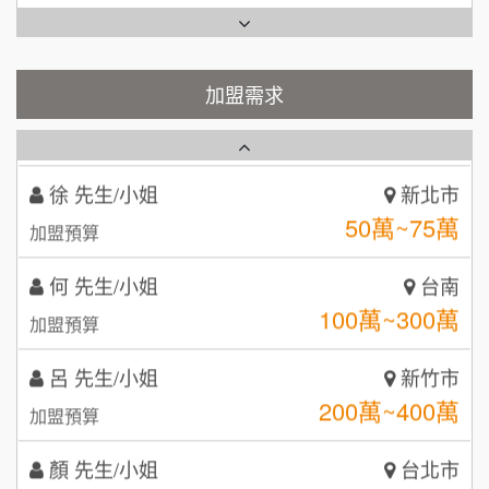
吳 先生/小姐
屏東縣
TEA TOP台灣第一味
100萬~200萬
10
加盟預算
Cozy coffee可集咖啡
加盟需求
1
周 先生/小姐
台北
100萬 ~150萬
加盟預算
霏等茶
2
徐 先生/小姐
新北市
秉宏小米甜甜圈
3
50萬~75萬
加盟預算
潮鍋癮
4
何 先生/小姐
台南
咖啡LOOK
5
100萬~300萬
加盟預算
鼎威維修
6
呂 先生/小姐
新竹市
【曉妍美妝】誠徵行政櫃檯
200萬~400萬
88thai發發泰-泰式飯行家
加盟預算
7
自助洗衣店誠徵代洗收送人員(台中市)
顏 先生/小姐
呷尚寶
台北市
8