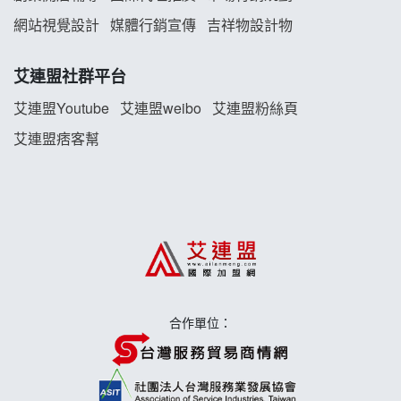
雞咕雞咕加盟說明會
網站視覺設計
媒體行銷宣傳
吉祥物設計物
TEA TOP加盟說明會
艾連盟社群平台
珍好味臭臭鍋加盟說明會
艾連盟Youtube
艾連盟weibo
艾連盟粉絲頁
艾連盟痞客幫
藍象廷泰式火鍋加盟說明會
日十。早午食加盟說明會
上宇林加盟說明會
莫尼早餐Morni加盟說明會
合作單位：
手作功夫茶加盟說明會