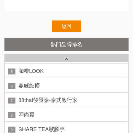
呂 先生/小姐
新竹市
Cozy coffee可集咖啡
1
200萬~400萬
加盟預算
霏等茶
返回
2
顏 先生/小姐
台北市
秉宏小米甜甜圈
3
100萬 ~ 200萬
熱門品牌排名
加盟預算
潮鍋癮
4
廖 先生/小姐
高雄市
200萬~300萬
咖啡LOOK
加盟預算
5
黃 先生/小姐
鼎威維修
台北市
6
100萬~150萬
加盟預算
88thai發發泰-泰式飯行家
7
林 先生/小姐
屏東縣
呷尚寶
8
100萬 ~ 200萬
加盟預算
SHARE TEA歇腳亭
9