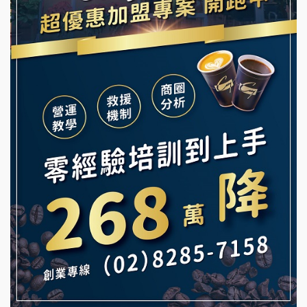
龍涎居好湯加盟說明會
早安山丘加盟說明會
舒油頭加盟說明會
冰封仙果加盟說明會
韓金量加盟說明會
Ramble Café 漫步藍咖啡加盟說明會
義氣豐發雞加盟說明會
微風亭鐵板燒加盟說明會
Mr.Wish加盟說明會
鮮茶道加盟說明會
白鬍泡泡 BOHO POPO加盟說明會
【曉妍美妝】誠徵行政櫃檯
雞咕雞咕加盟說明會
自助洗衣店誠徵代洗收送人員(台中市)
TEA TOP加盟說明會
MUSHEN徵SPA美容芳療師
珍好味臭臭鍋加盟說明會
日十。早午食加盟說明會