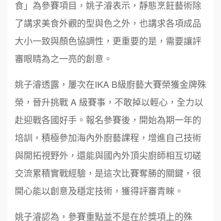
食」為參賽項目，姚子濬表示，靜態烹飪藝術除
了講求美食外觀的型與色之外，也講求各項成品
大小一致與顏色協調性，更重要的是，需要讓評
審眼睛為之一亮的創意。
姚子濬透露，屢次在IKA B級廚藝大賽榮獲金牌殊
榮，晉升挑戰 A 級賽事，不敢掉以輕心，全力以
赴迎戰各國好手。報名參賽後，開始為期一年的
培訓，積極參加海內外廚藝課程，增進自己技術
與開拓視野外，還能與國內外頂尖廚師相互切磋
交流累積實戰經驗，是這次比賽奪勝的關鍵，很
開心能以創意及穩定技術，獲得評審青睞。
姚子濬認為，參賽重點並不是在於獎項上的殊