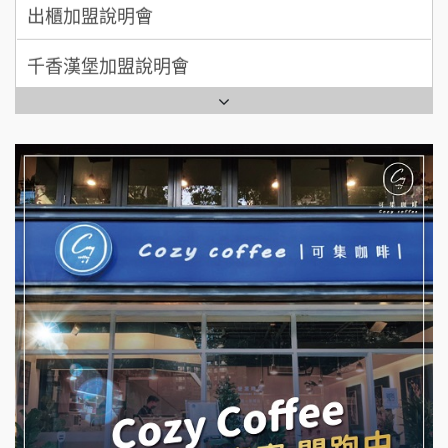
出櫃加盟說明會
日十。早午食加盟說明會
千香漢堡加盟說明會
拾鑶火鍋加盟說明會
七盞茶加盟說明會
全家加盟說明會
拉亞漢堡加盟說明會
台灣G湯加盟說明會
杜芳子古味茶鋪加盟說明會
彭富貴加盟說明會
優握握×酸奶大獅加盟說明會
NU PASTA義大利麵加盟說明會
冬城門加盟說明會
潮鍋癮加盟說明會
拾鑶火鍋加盟說明會
蓁伙烤倆吃加盟說明會
阿性情趣無人販售所加盟明會
霏等茶加盟說明會