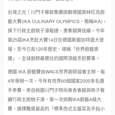
台灣之光！川門子餐飲集團挑戰德國奧林匹克廚
藝大賽(IKA CULINARY OLYMPICS，簡稱IKA)，
旗下行政主廚姚子濬報捷，勇奪銀牌佳績。今年
第25屆IKA烹飪大賽14日在德國斯圖加特盛大登
場，至今已有120年歷史，堪稱「世界廚藝奧
運」，全球廚師最嚮往的國際頂級烹飪賽事。
德國 IKA 廚藝賽由WACS世界廚師協會主辦，每
4年舉辦一次，今年有世界60個國家2000多名選
手參賽，來自桃園川門子時尚美食會館與梳子餐
廳行政主廚姚子濬，第一次挑戰IKA廚藝A級大
賽，選擇難度最高的「標準西式五盤菜及手指小