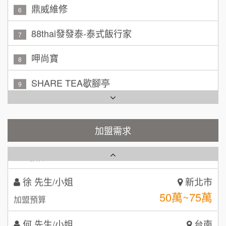
黃 先生/小姐
鼎威維修
台北市
6
100萬~150萬
加盟預算
88thai發發泰-泰式飯行家
7
林 先生/小姐
屏東縣
呷尚寶
8
100萬 ~ 200萬
加盟預算
SHARE TEA歇腳亭
9
吳 先生/小姐
屏東縣
TEA TOP台灣第一味
100萬~200萬
10
加盟預算
Cozy coffee可集咖啡
加盟需求
1
周 先生/小姐
台北
100萬 ~150萬
加盟預算
霏等茶
2
徐 先生/小姐
新北市
秉宏小米甜甜圈
3
50萬~75萬
加盟預算
潮鍋癮
4
何 先生/小姐
台南
咖啡LOOK