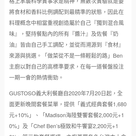
格上承襲科學實事求是精神，無數次實驗就是要
將食材和香料比例調配到最精準的狀態，因此在
料理概念中相當重視創造屬於自己『獨到混合風
味』，堅持餐點內的所有『醬汁』及佐餐『奶
油』皆由自己手工調配，並從而溯源到『食材』
來源與挑選。「做菜從不是一條輕鬆的路」Ben
主廚以對自己的高標準要求，在每一道餐盤投注
一期一會的熱情衝勁。
GUSTOSO義大利餐廳自2020年7月20日起，全
面更新晚間套餐菜單，提供「義式經典套餐1,680
元+10%」、「Madison海陸雙饗套餐2,000元+1
周 先生/小姐
台北
鼎威維修
0%」及「Chef Ben’s極致和牛饗宴2,200元+1
6
100萬 ~150萬
加盟預算