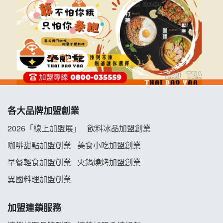
拉亞漢堡加盟說明會
杜芳子古味茶鋪加盟說明會
優握握×酸奶大獅加盟說明會
冬城門加盟說明會
各大品牌加盟創業
拾鑶火鍋加盟說明會
2026「線上加盟展」
飲料冰品加盟創業
阿性情趣無人販售所加盟明會
咖啡甜點加盟創業
美食小吃加盟創業
早餐輕食加盟創業
火鍋燒烤加盟創業
龍涎居好湯加盟說明會
異國料理加盟創業
舒油頭加盟說明會
加盟連鎖服務
韓金量加盟說明會