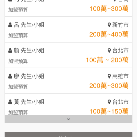
5
100萬~300萬
加盟預算
鼎威維修
6
呂 先生/小姐
新竹市
【曉妍美妝】誠徵行政櫃檯
200萬~400萬
88thai發發泰-泰式飯行家
加盟預算
7
自助洗衣店誠徵代洗收送人員(台中市)
顏 先生/小姐
呷尚寶
台北市
8
100萬 ~ 200萬
加盟預算
MUSHEN徵SPA美容芳療師
SHARE TEA歇腳亭
9
廖 先生/小姐
高雄市
日十。早午食加盟說明會
TEA TOP台灣第一味
10
200萬~300萬
加盟預算
拾鑶火鍋加盟說明會
黃 先生/小姐
台北市
全家加盟說明會
100萬~150萬
加盟預算
台灣G湯加盟說明會
林 先生/小姐
屏東縣
100萬 ~ 200萬
加盟預算
彭富貴加盟說明會