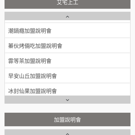
艾宅上工
藍象廷泰式火鍋加盟說明會
吳 先生/小姐
屏東縣
NU PASTA義大利麵加盟說明會
100萬~200萬
加盟預算
日十。早午食加盟說明會
潮鍋癮加盟說明會
周 先生/小姐
台北
上宇林加盟說明會
蓁伙烤倆吃加盟說明會
100萬 ~150萬
加盟預算
莫尼早餐Morni加盟說明會
霏等茶加盟說明會
徐 先生/小姐
新北市
手作功夫茶加盟說明會
50萬~75萬
加盟預算
早安山丘加盟說明會
SHARE TEA歇腳亭加盟說明會
何 先生/小姐
台南
冰封仙果加盟說明會
100萬~300萬
加盟預算
潮味決-湯滷專門店加盟說明會
Ramble Café 漫步藍咖啡加盟說明會
呂 先生/小姐
新竹市
鬍子茶加盟說明會
微風亭鐵板燒加盟說明會
加盟說明會
200萬~400萬
加盟預算
鮮茶道加盟說明會
鮮茶道加盟說明會