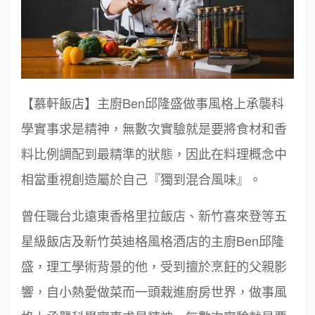
【慕軒飯店】主廚Ben邱隆盛做事風格上承襲科
學實事求是精神，無數次實驗就是要將食材和香
料比例調配到最精準的狀態，因此在料理概念中
相當重視創造屬於自己『獨到混合風味』。
曾任職台北遠東香格里拉飯店、新竹喜來登等五
星級飯店及新竹英迪格風格酒店的主廚Ben邱隆
盛，理工學術背景的他，受到擅於烹飪的父親影
響，自小熱愛做菜而一頭栽進廚房世界，做事風