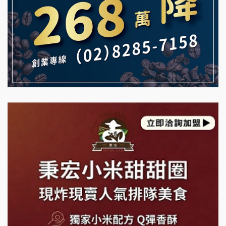
雞咕雞咕加盟說明會
自助洗衣店誠徵代洗收送人員(台中市)
TEA TOP加盟說明會
MUSHEN徵SPA美容芳療師
珍好味臭臭鍋加盟說明會
日十。早午食加盟說明會
藍象廷泰式火鍋加盟說明會
拾鑶火鍋加盟說明會
日十。早午食加盟說明會
上宇林加盟說明會
莫尼早餐Morni加盟說明會
手作功夫茶加盟說明會
SHARE TEA歇腳亭加盟說明會