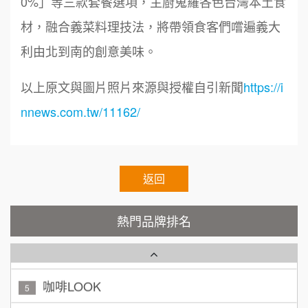
0%」等三款套餐選項，主廚蒐羅各色台灣本土食
88thai發發泰-泰式飯行家
7
徐 先生/小姐
新北市
材，融合義菜料理技法，將帶領食客們嚐遍義大
呷尚寶
50萬~75萬
8
加盟預算
利由北到南的創意美味。
SHARE TEA歇腳亭
9
何 先生/小姐
台南
以上原文與圖片照片來源與授權自引新聞
https://i
100萬~300萬
加盟預算
TEA TOP台灣第一味
nnews.com.tw/11162/
10
呂 先生/小姐
新竹市
Cozy coffee可集咖啡
1
200萬~400萬
加盟預算
霏等茶
返回
2
顏 先生/小姐
台北市
秉宏小米甜甜圈
3
100萬 ~ 200萬
熱門品牌排名
加盟預算
潮鍋癮
4
廖 先生/小姐
高雄市
200萬~300萬
咖啡LOOK
加盟預算
5