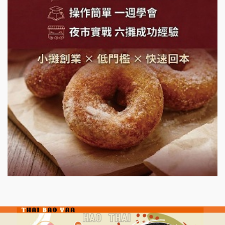
潮味決-湯滷專門店加盟說明會
鬍子茶加盟說明會
鮮茶道加盟說明會
微風亭鐵板燒加盟說明會
漫步藍咖啡加盟說明會
明石章魚燒加盟說明會
出櫃加盟說明會
千香漢堡加盟說明會
七盞茶加盟說明會