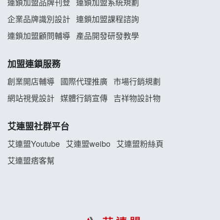
連鎖加盟品牌刊登
連鎖加盟系統規劃
企業品牌識別設計
連鎖加盟課程諮詢
義氣豐發雞加盟說明會
連鎖加盟顧問輔導
產品開發研發教學
Mr.Wish加盟說明會
加盟連鎖服務
白鬍泡泡 BOHO POPO加盟說明會
創業開店輔導
國際代理推廣
市場行銷規劃
雞咕雞咕加盟說明會
網站視覺設計
媒體行銷宣傳
吉祥物設計物
TEA TOP加盟說明會
艾連盟社群平台
珍好味臭臭鍋加盟說明會
艾連盟Youtube
艾連盟weibo
艾連盟粉絲頁
艾連盟痞客幫
藍象廷泰式火鍋加盟說明會
日十。早午食加盟說明會
上宇林加盟說明會