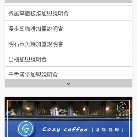
顏 先生/小姐
台北市
微風亭鐵板燒加盟說明會
100萬 ~ 200萬
【曉妍美妝】誠徵行政櫃檯
加盟預算
漫步藍咖啡加盟說明會
廖 先生/小姐
高雄市
自助洗衣店誠徵代洗收送人員(台中市)
200萬~300萬
加盟預算
明石章魚燒加盟說明會
MUSHEN徵SPA美容芳療師
出櫃加盟說明會
日十。早午食加盟說明會
千香漢堡加盟說明會
拾鑶火鍋加盟說明會
七盞茶加盟說明會
全家加盟說明會
拉亞漢堡加盟說明會
台灣G湯加盟說明會
杜芳子古味茶鋪加盟說明會
彭富貴加盟說明會
優握握×酸奶大獅加盟說明會
NU PASTA義大利麵加盟說明會