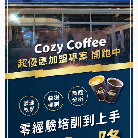
冬城門加盟說明會
潮鍋癮加盟說明會
拾鑶火鍋加盟說明會
蓁伙烤倆吃加盟說明會
阿性情趣無人販售所加盟明會
霏等茶加盟說明會
龍涎居好湯加盟說明會
早安山丘加盟說明會
舒油頭加盟說明會
冰封仙果加盟說明會
韓金量加盟說明會
Ramble Café 漫步藍咖啡加盟說明會
義氣豐發雞加盟說明會
微風亭鐵板燒加盟說明會
Mr.Wish加盟說明會
鮮茶道加盟說明會
白鬍泡泡 BOHO POPO加盟說明會
【曉妍美妝】誠徵行政櫃檯