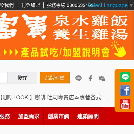
Select Language
▼
周 先生/小姐
台北
於我們
│
刊登加盟
│
服務專線 0800532168
100萬 ~150萬
加盟預算
鼎威維修
6
徐 先生/小姐
新北市
88thai發發泰-泰式飯行家
50萬~75萬
7
加盟預算
呷尚寶
8
何 先生/小姐
台南
100萬~300萬
加盟預算
SHARE TEA歇腳亭
9
搜尋
品牌刊登
呂 先生/小姐
新竹市
TEA TOP台灣第一味
10
200萬~400萬
加盟預算
Cozy coffee可集咖啡
【咖啡LOOK 】咖啡.吐司專賣店🧇專營各式創意法式吐司
1
顏 先生/小姐
台北市
霏等茶
2
100萬 ~ 200萬
服務
加盟需求
加盟預算
創業市調
連鎖顧問
秉宏小米甜甜圈
3
廖 先生/小姐
高雄市