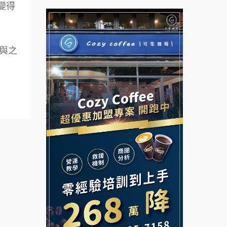
拉亞漢堡加盟說明會
變得
台灣G湯加盟說明會
杜芳子古味茶鋪加盟說明會
彭富貴加盟說明會
與之
優握握×酸奶大獅加盟說明會
NU PASTA義大利麵加盟說明
會
冬城門加盟說明會
潮鍋癮加盟說明會
拾鑶火鍋加盟說明會
蓁伙烤倆吃加盟說明會
阿性情趣無人販售所加盟明會
霏等茶加盟說明會
龍涎居好湯加盟說明會
早安山丘加盟說明會
舒油頭加盟說明會
冰封仙果加盟說明會
韓金量加盟說明會
Ramble Café 漫步藍咖啡加盟
說明會