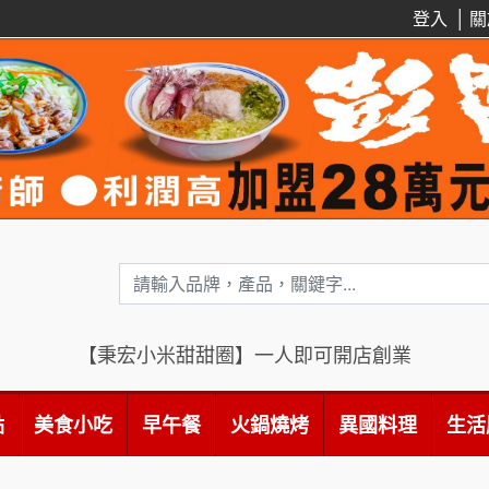
登入
│
關
【秉宏小米甜甜圈】一人即可開店創業
點
美食小吃
早午餐
火鍋燒烤
異國料理
生活