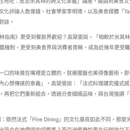
評在地吃：反思米其林的跨文化意義」講座，邀請到美食文
化評論人詹偉雄、社會學家李明璁，以及美食媒體「Tast
對談。
其林指南》更受到餐飲界歡迎？高琹雯說，「相較於米其
評鑑機制，更受到美食界與消費者青睞，成為近幾年更受
一口的味覺在嘴裡是立體的，就連擺盤也美得像藝術，即
內心想傳達的意義」，高琹雯說：「法式料理講究儀式感
，再把它們重新組合，透過分食細細品味，與台灣強調『
既然法式「Fine Dining」的文化基底如此不同，那麼
出符合在地價值的評鑑嗎？而亞洲餐廳如果在行銷效益下