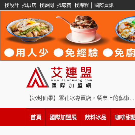
找設計
找展店
找顧問
找廠商
找課程
│
國際資訊
【冰封仙果】雪花冰專賣店，餐桌上的藝術饗宴
首頁
國際加盟展
飲料冰品
咖啡甜