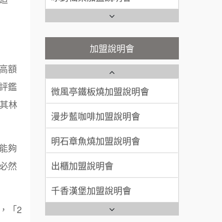
潮味決-湯滷專門店加盟說明會
Ramble Café 漫步藍咖啡加盟
200萬~400萬
加盟預算
說明會
鬍子茶加盟說明會
微風亭鐵板燒加盟說明會
顏 先生/小姐
台北市
加盟說明會
100萬 ~ 200萬
鮮茶道加盟說明會
加盟預算
鮮茶道加盟說明會
高額
微風亭鐵板燒加盟說明會
廖 先生/小姐
高雄市
【曉妍美妝】誠徵行政櫃檯
評鑑
200萬~300萬
加盟預算
漫步藍咖啡加盟說明會
米其林
自助洗衣店誠徵代洗收送人員
(台中市)
明石章魚燒加盟說明會
MUSHEN徵SPA美容芳療師
能夠
出櫃加盟說明會
日十。早午食加盟說明會
必然
千香漢堡加盟說明會
拾鑶火鍋加盟說明會
七盞茶加盟說明會
全家加盟說明會
，「2