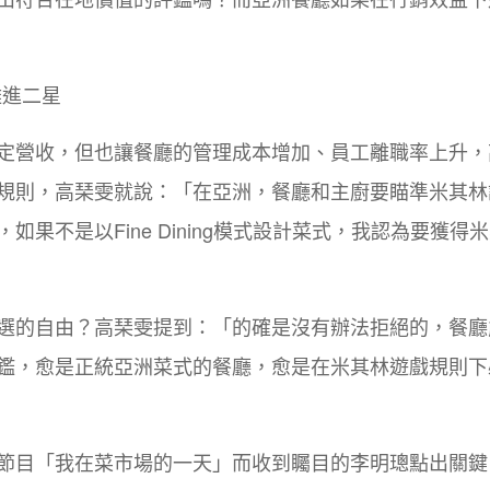
很難進二星
定營收，但也讓餐廳的管理成本增加、員工離職率上升，
規則，高琹雯就說：「在亞洲，餐廳和主廚要瞄準米其林
果不是以Fine Dining模式設計菜式，我認為要獲得
選的自由？高琹雯提到：「的確是沒有辦法拒絕的，餐廳
鑑，愈是正統亞洲菜式的餐廳，愈是在米其林遊戲規則下
節目「我在菜市場的一天」而收到矚目的李明璁點出關鍵