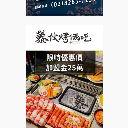
義氣豐發雞加盟說明會
微風亭鐵板燒加盟說明會
Mr.Wish加盟說明會
鮮茶道加盟說明會
白鬍泡泡 BOHO POPO加盟說
【曉妍美妝】誠徵行政櫃檯
明會
自助洗衣店誠徵代洗收送人員
雞咕雞咕加盟說明會
(台中市)
MUSHEN徵SPA美容芳療師
TEA TOP加盟說明會
日十。早午食加盟說明會
珍好味臭臭鍋加盟說明會
拾鑶火鍋加盟說明會
藍象廷泰式火鍋加盟說明會
日十。早午食加盟說明會
上宇林加盟說明會