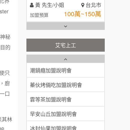
化界
全家加盟說明會
林 先生/小姐
屏東縣
er
100萬 ~ 200萬
加盟預算
台灣G湯加盟說明會
吳 先生/小姐
屏東縣
彭富貴加盟說明會
林神秘
100萬~200萬
加盟預算
藍象廷泰式火鍋加盟說明會
艾宅上工
NU PASTA義大利麵加盟說明
矚目的
周 先生/小姐
台北
會
日十。早午食加盟說明會
潮鍋癮加盟說明會
100萬 ~150萬
加盟預算
上宇林加盟說明會
使只
蓁伙烤倆吃加盟說明會
徐 先生/小姐
新北市
，廚
50萬~75萬
莫尼早餐Morni加盟說明會
加盟預算
霏等茶加盟說明會
一口
手作功夫茶加盟說明會
何 先生/小姐
台南
早安山丘加盟說明會
100萬~300萬
加盟預算
SHARE TEA歇腳亭加盟說明會
冰封仙果加盟說明會
米其林
呂 先生/小姐
新竹市
追