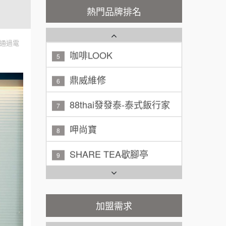
200萬~300萬
潮鍋癮
熱門品牌排名
加盟預算
4
咖啡LOOK
黃 先生/小姐
台北市
5
通過電
100萬~150萬
加盟預算
鼎威維修
6
林 先生/小姐
屏東縣
88thai發發泰-泰式飯行家
7
100萬 ~ 200萬
加盟預算
呷尚寶
8
吳 先生/小姐
屏東縣
SHARE TEA歇腳亭
100萬~200萬
9
加盟預算
TEA TOP台灣第一味
10
周 先生/小姐
台北
100萬 ~150萬
加盟預算
Cozy coffee可集咖啡
1
加盟需求
徐 先生/小姐
新北市
霏等茶
2
50萬~75萬
加盟預算