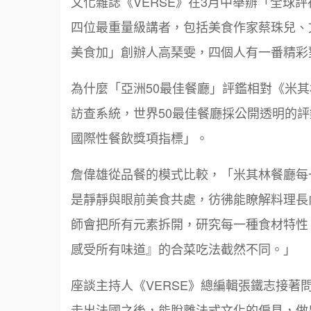
文化雜誌《VERSE》在3月中舉辦「全球
四位最重量級講者，包括美食作家蔡珠兒、文
美食加」創辦人高琹雯，四個人有一番精彩
為什麼「亞洲50最佳餐廳」評鑑相對《米
訪查系統，世界50最佳餐廳採公開透明的
國際性餐飲獎項指標」。
詹偉雄從品餐的模式比較，「米其林餐廳每
是靜靜與眼前美食共處，彷彿能瞭解料理長
師會把所有元素拆開，研究每一種食材特性
感受所有味道』的合菜吃法截然不同。」
座談主持人《VERSE》總編輯張鐵志接著問：
走出法國之後，能脫離法式文化的偏見，做