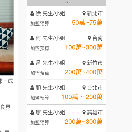
秉宏小米甜甜圈
3
何 先生/小姐
台南
潮鍋癮
4
100萬~300萬
加盟預算
咖啡LOOK
5
呂 先生/小姐
新竹市
200萬~400萬
鼎威維修
加盟預算
6
【曉妍美妝】誠徵行政櫃檯
88thai發發泰-泰式飯行家
顏 先生/小姐
台北市
7
100萬 ~ 200萬
加盟預算
自助洗衣店誠徵代洗收送人員
呷尚寶
8
睞，成
(台中市)
廖 先生/小姐
高雄市
MUSHEN徵SPA美容芳療師
SHARE TEA歇腳亭
9
200萬~300萬
加盟預算
日十。早午食加盟說明會
TEA TOP台灣第一味
美食界
10
黃 先生/小姐
台北市
拾鑶火鍋加盟說明會
100萬~150萬
加盟預算