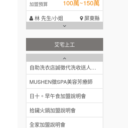
林 先生/小姐
屏東縣
說明會
鬍子茶加盟說明會
微風亭鐵板燒加盟說明會
100萬 ~ 200萬
加盟預算
鮮茶道加盟說明會
鮮茶道加盟說明會
吳 先生/小姐
屏東縣
100萬~200萬
微風亭鐵板燒加盟說明會
加盟預算
【曉妍美妝】誠徵行政櫃檯
艾宅上工
漫步藍咖啡加盟說明會
周 先生/小姐
台北
自助洗衣店誠徵代洗收送人員
100萬 ~150萬
(台中市)
加盟預算
明石章魚燒加盟說明會
MUSHEN徵SPA美容芳療師
徐 先生/小姐
新北市
出櫃加盟說明會
日十。早午食加盟說明會
50萬~75萬
加盟預算
千香漢堡加盟說明會
拾鑶火鍋加盟說明會
何 先生/小姐
台南
七盞茶加盟說明會
100萬~300萬
加盟預算
全家加盟說明會
拉亞漢堡加盟說明會
呂 先生/小姐
新竹市
台灣G湯加盟說明會