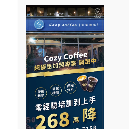
營.2
Mr.Wish加盟說明會
鮮茶道加盟說明會
創業加
白鬍泡泡 BOHO POPO加盟說
021
【曉妍美妝】誠徵行政櫃檯
明會
鎖加
自助洗衣店誠徵代洗收送人員
雞咕雞咕加盟說明會
.路易莎
(台中市)
MUSHEN徵SPA美容芳療師
.品牌
TEA TOP加盟說明會
面裝
日十。早午食加盟說明會
珍好味臭臭鍋加盟說明會
店面
拾鑶火鍋加盟說明會
店裝潢
藍象廷泰式火鍋加盟說明會
本創業.
日十。早午食加盟說明會
加盟
上宇林加盟說明會
邊攤