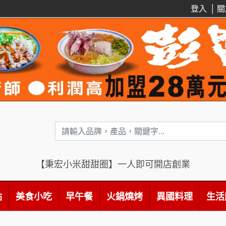
登入
│
關
【秉宏小米甜甜圈】一人即可開店創業
點
美食小吃
早午餐
火鍋燒烤
異國料理
生活