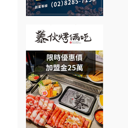
業.創
莫尼早餐Morni加盟說明會
行動餐
手作功夫茶加盟說明會
向.
課程.
SHARE TEA歇腳亭加盟說明會
.溫泉
潮味決-湯滷專門店加盟說明會
計居家
鬍子茶加盟說明會
醬料原
盟.台
鮮茶道加盟說明會
店鋪設
微風亭鐵板燒加盟說明會
盟.
漫步藍咖啡加盟說明會
盟.
.連鎖
明石章魚燒加盟說明會
鎖.甜