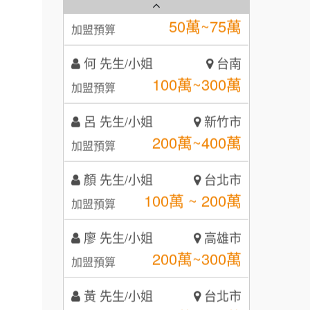
霏等茶
2
台灣G湯加盟說明會
何 先生/小姐
台南
秉宏小米甜甜圈
3
100萬~300萬
加盟預算
彭富貴加盟說明會
潮鍋癮
4
藍象廷泰式火鍋加盟說明會
呂 先生/小姐
新竹市
NU PASTA義大利麵加盟說明
咖啡LOOK
5
200萬~400萬
加盟預算
會
日十。早午食加盟說明會
潮鍋癮加盟說明會
鼎威維修
6
顏 先生/小姐
台北市
上宇林加盟說明會
蓁伙烤倆吃加盟說明會
100萬 ~ 200萬
88thai發發泰-泰式飯行家
加盟預算
7
莫尼早餐Morni加盟說明會
霏等茶加盟說明會
廖 先生/小姐
呷尚寶
高雄市
8
200萬~300萬
手作功夫茶加盟說明會
加盟預算
早安山丘加盟說明會
SHARE TEA歇腳亭
9
SHARE TEA歇腳亭加盟說明會
黃 先生/小姐
台北市
冰封仙果加盟說明會
TEA TOP台灣第一味
10
100萬~150萬
加盟預算
潮味決-湯滷專門店加盟說明會
Ramble Café 漫步藍咖啡加盟