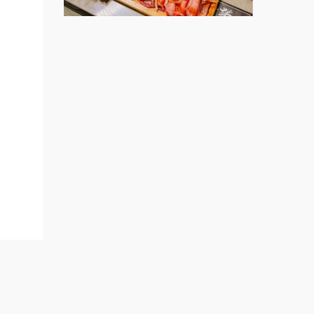
出櫃加盟說明會
餐飲課
程.創
千香漢堡加盟說明會
盟展.
七盞茶加盟說明會
盟.加
拉亞漢堡加盟說明會
小資本
ain.re
杜芳子古味茶鋪加盟說明會
優握握×酸奶大獅加盟說明會
冬城門加盟說明會
拾鑶火鍋加盟說明會
阿性情趣無人販售所加盟明會