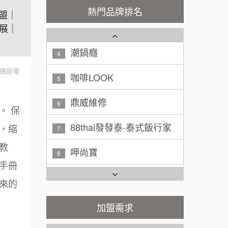
秉宏小米甜甜圈
3
200萬~300萬
熱門品牌排名
加盟預算
加盟｜
展｜
潮鍋癮
4
黃 先生/小姐
台北市
100萬~150萬
咖啡LOOK
加盟預算
5
通過電
林 先生/小姐
鼎威維修
屏東縣
6
100萬 ~ 200萬
【曉妍美妝】誠徵行政櫃檯
加盟預算
88thai發發泰-泰式飯行家
7
。 保
自助洗衣店誠徵代洗收送人員
吳 先生/小姐
屏東縣
，縮
呷尚寶
8
(台中市)
100萬~200萬
加盟預算
MUSHEN徵SPA美容芳療師
教
SHARE TEA歇腳亭
9
手冊
周 先生/小姐
台北
日十。早午食加盟說明會
TEA TOP台灣第一味
100萬 ~150萬
10
來的
加盟預算
拾鑶火鍋加盟說明會
Cozy coffee可集咖啡
加盟需求
1
徐 先生/小姐
新北市
全家加盟說明會
50萬~75萬
加盟預算