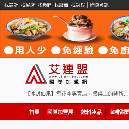
找設計
找展店
找顧問
找廠商
找課程
│
國際資訊
【冰封仙果】雪花冰專賣店，餐桌上的藝術饗宴
首頁
國際加盟展
飲料冰品
咖啡甜