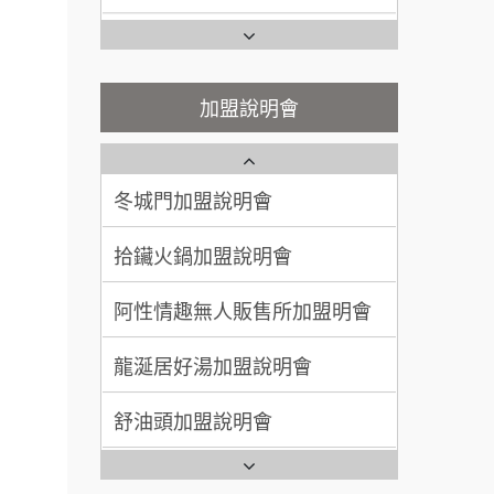
200萬~400萬
加盟預算
杜芳子古味茶鋪加盟說明會
彭富貴加盟說明會
顏 先生/小姐
台北市
優握握×酸奶大獅加盟說明會
NU PASTA義大利麵加盟說明
加盟說明會
100萬 ~ 200萬
加盟預算
會
冬城門加盟說明會
潮鍋癮加盟說明會
廖 先生/小姐
高雄市
拾鑶火鍋加盟說明會
200萬~300萬
蓁伙烤倆吃加盟說明會
加盟預算
阿性情趣無人販售所加盟明會
霏等茶加盟說明會
餐飲連
龍涎居好湯加盟說明會
盟.
早安山丘加盟說明會
品牌.
舒油頭加盟說明會
冰封仙果加盟說明會
售.
韓金量加盟說明會
Ramble Café 漫步藍咖啡加盟
大師.店
說明會
義氣豐發雞加盟說明會
行銷.
微風亭鐵板燒加盟說明會