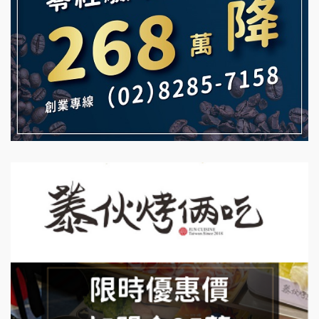
雞咕雞咕加盟說明會
自助洗衣店誠徵代洗收送人員(台中市)
TEA TOP加盟說明會
MUSHEN徵SPA美容芳療師
珍好味臭臭鍋加盟說明會
日十。早午食加盟說明會
藍象廷泰式火鍋加盟說明會
拾鑶火鍋加盟說明會
日十。早午食加盟說明會
上宇林加盟說明會
莫尼早餐Morni加盟說明會
手作功夫茶加盟說明會
SHARE TEA歇腳亭加盟說明會