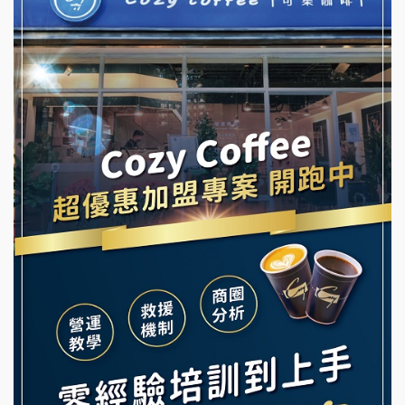
冬城門加盟說明會
潮鍋癮加盟說明會
拾鑶火鍋加盟說明會
蓁伙烤倆吃加盟說明會
阿性情趣無人販售所加盟明會
霏等茶加盟說明會
龍涎居好湯加盟說明會
早安山丘加盟說明會
舒油頭加盟說明會
冰封仙果加盟說明會
韓金量加盟說明會
Ramble Café 漫步藍咖啡加盟說明會
義氣豐發雞加盟說明會
微風亭鐵板燒加盟說明會
Mr.Wish加盟說明會
鮮茶道加盟說明會
白鬍泡泡 BOHO POPO加盟說明會
【曉妍美妝】誠徵行政櫃檯