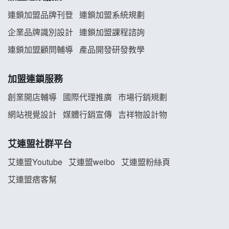
義氣豐發雞加盟說明會
連鎖加盟品牌刊登
連鎖加盟系統規劃
企業品牌識別設計
連鎖加盟課程諮詢
Mr.Wish加盟說明會
連鎖加盟顧問輔導
產品開發研發教學
白鬍泡泡 BOHO POPO加盟說明會
加盟連鎖服務
雞咕雞咕加盟說明會
創業開店輔導
國際代理推廣
市場行銷規劃
TEA TOP加盟說明會
網站視覺設計
媒體行銷宣傳
吉祥物設計物
珍好味臭臭鍋加盟說明會
艾連盟社群平台
藍象廷泰式火鍋加盟說明會
艾連盟Youtube
艾連盟weibo
艾連盟粉絲頁
艾連盟痞客幫
日十。早午食加盟說明會
上宇林加盟說明會