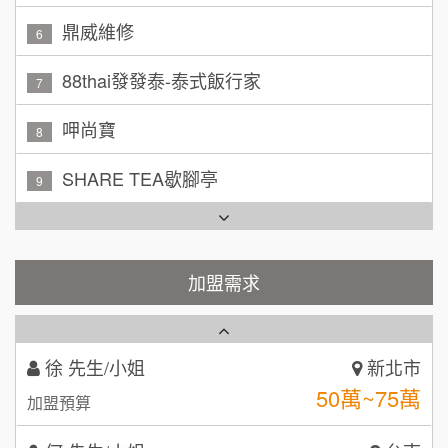
林 先生/小姐
88thai發發泰-泰式飯行家
屏東縣
7
100萬 ~ 200萬
加盟預算
呷尚寶
8
吳 先生/小姐
屏東縣
SHARE TEA歇腳亭
9
100萬~200萬
加盟預算
TEA TOP台灣第一味
10
周 先生/小姐
台北
Cozy coffee可集咖啡
100萬 ~150萬
1
加盟預算
霏等茶
加盟需求
2
徐 先生/小姐
新北市
50萬~75萬
加盟預算
秉宏小米甜甜圈
3
何 先生/小姐
台南
潮鍋癮
4
100萬~300萬
加盟預算
咖啡LOOK
5