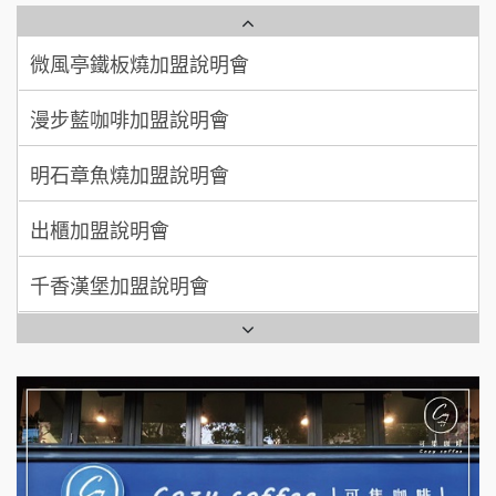
微風亭鐵板燒加盟說明會
【曉妍美妝】誠徵行政櫃檯
廖 先生/小姐
高雄市
漫步藍咖啡加盟說明會
200萬~300萬
自助洗衣店誠徵代洗收送人員(台中市)
加盟預算
明石章魚燒加盟說明會
MUSHEN徵SPA美容芳療師
出櫃加盟說明會
日十。早午食加盟說明會
千香漢堡加盟說明會
拾鑶火鍋加盟說明會
七盞茶加盟說明會
全家加盟說明會
拉亞漢堡加盟說明會
台灣G湯加盟說明會
杜芳子古味茶鋪加盟說明會
彭富貴加盟說明會
優握握×酸奶大獅加盟說明會
NU PASTA義大利麵加盟說明會