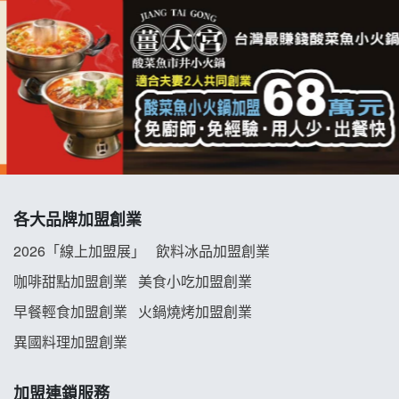
拉亞漢堡加盟說明會
杜芳子古味茶鋪加盟說明會
優握握×酸奶大獅加盟說明會
冬城門加盟說明會
拾鑶火鍋加盟說明會
各大品牌加盟創業
阿性情趣無人販售所加盟明會
2026「線上加盟展」
飲料冰品加盟創業
龍涎居好湯加盟說明會
咖啡甜點加盟創業
美食小吃加盟創業
早餐輕食加盟創業
火鍋燒烤加盟創業
舒油頭加盟說明會
異國料理加盟創業
韓金量加盟說明會
加盟連鎖服務