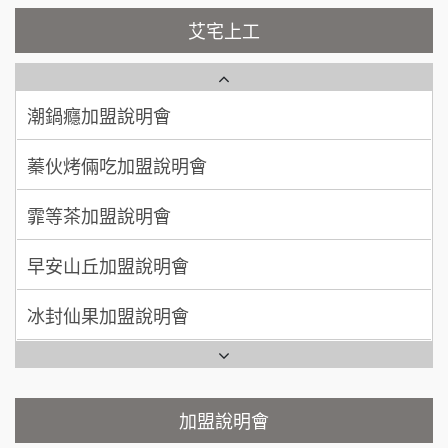
100萬~200萬
藍象廷泰式火鍋加盟說明會
加盟預算
NU PASTA義大利麵加盟說明會
艾宅上工
日十。早午食加盟說明會
周 先生/小姐
台北
潮鍋癮加盟說明會
100萬 ~150萬
加盟預算
上宇林加盟說明會
蓁伙烤倆吃加盟說明會
徐 先生/小姐
新北市
莫尼早餐Morni加盟說明會
霏等茶加盟說明會
50萬~75萬
加盟預算
手作功夫茶加盟說明會
早安山丘加盟說明會
何 先生/小姐
台南
SHARE TEA歇腳亭加盟說明會
100萬~300萬
加盟預算
冰封仙果加盟說明會
潮味決-湯滷專門店加盟說明會
呂 先生/小姐
新竹市
Ramble Café 漫步藍咖啡加盟說明會
200萬~400萬
加盟預算
鬍子茶加盟說明會
微風亭鐵板燒加盟說明會
顏 先生/小姐
台北市
鮮茶道加盟說明會
鮮茶道加盟說明會
加盟說明會
100萬 ~ 200萬
加盟預算