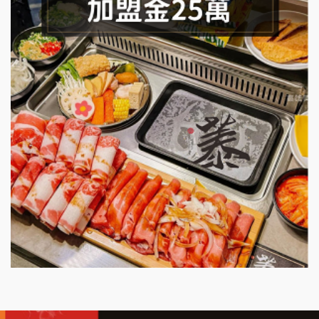
潮味決-湯滷專門店加盟說明會
鬍子茶加盟說明會
鮮茶道加盟說明會
微風亭鐵板燒加盟說明會
漫步藍咖啡加盟說明會
明石章魚燒加盟說明會
出櫃加盟說明會
千香漢堡加盟說明會
七盞茶加盟說明會