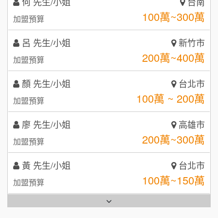
呂 先生/小姐
新竹市
鼎威維修
6
200萬~400萬
加盟預算
【曉妍美妝】誠徵行政櫃檯
88thai發發泰-泰式飯行家
7
顏 先生/小姐
台北市
自助洗衣店誠徵代洗收送人員(台中市)
100萬 ~ 200萬
呷尚寶
加盟預算
8
MUSHEN徵SPA美容芳療師
廖 先生/小姐
SHARE TEA歇腳亭
高雄市
9
200萬~300萬
加盟預算
日十。早午食加盟說明會
TEA TOP台灣第一味
10
黃 先生/小姐
台北市
拾鑶火鍋加盟說明會
100萬~150萬
加盟預算
全家加盟說明會
林 先生/小姐
屏東縣
台灣G湯加盟說明會
100萬 ~ 200萬
加盟預算
彭富貴加盟說明會
吳 先生/小姐
屏東縣