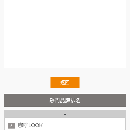
50萬~75萬
加盟預算
業加盟.加盟什麼最賺錢.熱門加盟.連鎖加盟展202
呷尚寶
8
何 先生/小姐
台南
1.連鎖加盟展.小資本加盟創業.Franchise.Regula
SHARE TEA歇腳亭
100萬~300萬
9
加盟預算
r.Chain.Franchise.Chain.Authorized.Chain.Volun
tary.Chain.franchisee.chain.restaurant
TEA TOP台灣第一味
10
呂 先生/小姐
新竹市
200萬~400萬
加盟預算
Cozy coffee可集咖啡
1
顏 先生/小姐
台北市
霏等茶
2
100萬 ~ 200萬
加盟預算
秉宏小米甜甜圈
返回
3
廖 先生/小姐
高雄市
潮鍋癮
4
200萬~300萬
熱門品牌排名
加盟預算
咖啡LOOK
5
黃 先生/小姐
台北市
100萬~150萬
鼎威維修
加盟預算
6