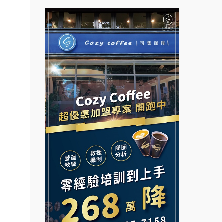
拉亞漢堡加盟說明會
盟.合
台灣G湯加盟說明會
鎖課程.
杜芳子古味茶鋪加盟說明會
彭富貴加盟說明會
鎖加盟.
優握握×酸奶大獅加盟說明會
NU PASTA義大利麵加盟說明
早餐連
會
加盟.路
冬城門加盟說明會
潮鍋癮加盟說明會
公司.
拾鑶火鍋加盟說明會
蓁伙烤倆吃加盟說明會
.店面
阿性情趣無人販售所加盟明會
.店
霏等茶加盟說明會
開店裝
龍涎居好湯加盟說明會
早安山丘加盟說明會
小本創
舒油頭加盟說明會
冰封仙果加盟說明會
計.加
路邊
韓金量加盟說明會
Ramble Café 漫步藍咖啡加盟