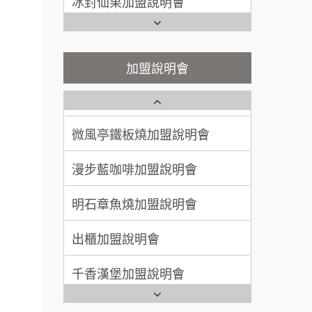
潮味決-湯滷專門店加盟說明會
Ramble Café 漫步藍咖啡加盟
呂 先生/小姐
新竹市
說明會
200萬~400萬
鬍子茶加盟說明會
加盟預算
微風亭鐵板燒加盟說明會
加盟說明會
鮮茶道加盟說明會
顏 先生/小姐
台北市
鮮茶道加盟說明會
100萬 ~ 200萬
加盟預算
微風亭鐵板燒加盟說明會
【曉妍美妝】誠徵行政櫃檯
廖 先生/小姐
高雄市
漫步藍咖啡加盟說明會
自助洗衣店誠徵代洗收送人員
200萬~300萬
加盟預算
品牌.
(台中市)
明石章魚燒加盟說明會
MUSHEN徵SPA美容芳療師
.餐
出櫃加盟說明會
.找加
日十。早午食加盟說明會
計.
千香漢堡加盟說明會
拾鑶火鍋加盟說明會
.開店.
七盞茶加盟說明會
全家加盟說明會
問.餐