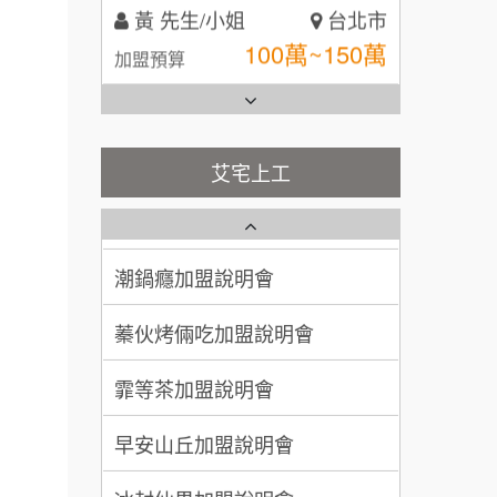
100萬~150萬
加盟預算
全家加盟說明會
林 先生/小姐
屏東縣
台灣G湯加盟說明會
100萬 ~ 200萬
加盟預算
彭富貴加盟說明會
艾宅上工
吳 先生/小姐
屏東縣
藍象廷泰式火鍋加盟說明會
NU PASTA義大利麵加盟說明
100萬~200萬
加盟預算
會
日十。早午食加盟說明會
潮鍋癮加盟說明會
周 先生/小姐
台北
100萬 ~150萬
上宇林加盟說明會
加盟預算
蓁伙烤倆吃加盟說明會
莫尼早餐Morni加盟說明會
徐 先生/小姐
新北市
霏等茶加盟說明會
50萬~75萬
加盟預算
手作功夫茶加盟說明會
早安山丘加盟說明會
何 先生/小姐
台南
SHARE TEA歇腳亭加盟說明會
冰封仙果加盟說明會
100萬~300萬
加盟預算