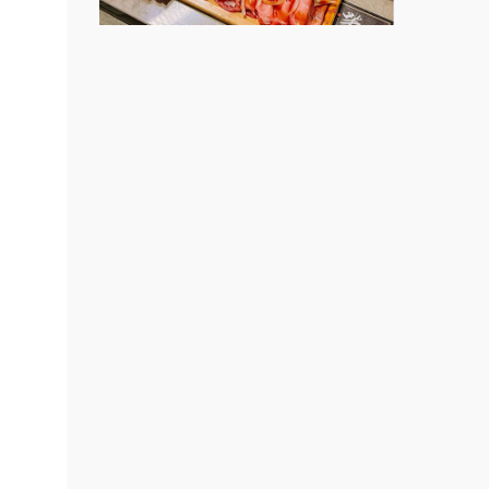
上宇林加盟說明會
台北餐
莫尼早餐Morni加盟說明會
開店課
連鎖加
手作功夫茶加盟說明會
創業加
SHARE TEA歇腳亭加盟說明會
展.小
潮味決-湯滷專門店加盟說明會
ee.ch
鬍子茶加盟說明會
鮮茶道加盟說明會
微風亭鐵板燒加盟說明會
漫步藍咖啡加盟說明會