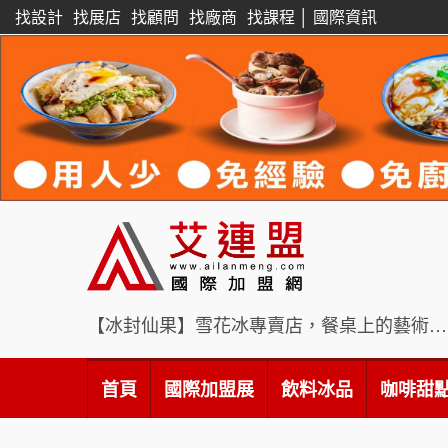
找設計
找展店
找顧問
找廠商
找課程
│
國際資訊
【冰封仙果】雪花冰專賣店，餐桌上的藝術饗宴
首頁
國際加盟展
飲料冰品
咖啡甜