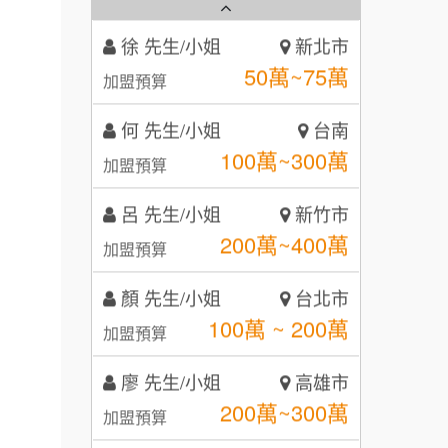
徐 先生/小姐
新北市
秉宏小米甜甜圈
50萬~75萬
3
加盟預算
潮鍋癮
4
何 先生/小姐
台南
100萬~300萬
加盟預算
咖啡LOOK
5
呂 先生/小姐
新竹市
鼎威維修
6
200萬~400萬
加盟預算
【曉妍美妝】誠徵行政櫃檯
88thai發發泰-泰式飯行家
7
顏 先生/小姐
台北市
自助洗衣店誠徵代洗收送人員
呷尚寶
8
100萬 ~ 200萬
加盟預算
(台中市)
MUSHEN徵SPA美容芳療師
SHARE TEA歇腳亭
9
廖 先生/小姐
高雄市
200萬~300萬
日十。早午食加盟說明會
TEA TOP台灣第一味
加盟預算
10
拾鑶火鍋加盟說明會
黃 先生/小姐
台北市