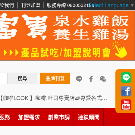
Select Language
▼
於我們
│
刊登加盟
│
服務專線 0800532168
周 先生/小姐
台北
100萬 ~150萬
鼎威維修
加盟預算
6
88thai發發泰-泰式飯行家
徐 先生/小姐
新北市
7
50萬~75萬
加盟預算
呷尚寶
8
何 先生/小姐
台南
SHARE TEA歇腳亭
搜尋
品牌刊登
9
100萬~300萬
加盟預算
TEA TOP台灣第一味
10
【咖啡LOOK 】咖啡.吐司專賣店🧇專營各式創意法式吐司
呂 先生/小姐
新竹市
Cozy coffee可集咖啡
200萬~400萬
1
加盟預算
服務
加盟需求
創業市調
連鎖顧問
霏等茶
2
顏 先生/小姐
台北市
100萬 ~ 200萬
加盟預算