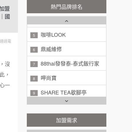
秉宏小米甜甜圈
3
熱門品牌排名
鎖加盟
廖 先生/小姐
高雄市
潮鍋癮
｜國
4
200萬~300萬
加盟預算
咖啡LOOK
5
黃 先生/小姐
台北市
通過電
鼎威維修
6
100萬~150萬
加盟預算
88thai發發泰-泰式飯行家
7
林 先生/小姐
屏東縣
，沒
100萬 ~ 200萬
呷尚寶
此，
加盟預算
8
心一
SHARE TEA歇腳亭
吳 先生/小姐
屏東縣
9
100萬~200萬
加盟預算
TEA TOP台灣第一味
10
周 先生/小姐
台北
Cozy coffee可集咖啡
1
加盟需求
100萬 ~150萬
加盟預算
霏等茶
2