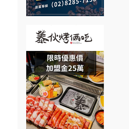
創業.
說明會
義氣豐發雞加盟說明會
微風亭鐵板燒加盟說明會
.行動
Mr.Wish加盟說明會
業方
鮮茶道加盟說明會
訓練課
白鬍泡泡 BOHO POPO加盟說
【曉妍美妝】誠徵行政櫃檯
明會
計.溫
自助洗衣店誠徵代洗收送人員
設計居
雞咕雞咕加盟說明會
(台中市)
粉醬料
MUSHEN徵SPA美容芳療師
TEA TOP加盟說明會
加盟.
日十。早午食加盟說明會
.店鋪
珍好味臭臭鍋加盟說明會
料加
拾鑶火鍋加盟說明會
藍象廷泰式火鍋加盟說明會
車加
日十。早午食加盟說明會
車.
教連