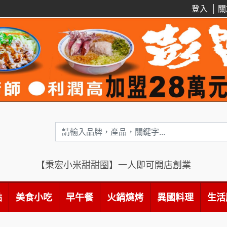
登入
│
關
【秉宏小米甜甜圈】一人即可開店創業
點
美食小吃
早午餐
火鍋燒烤
異國料理
生活