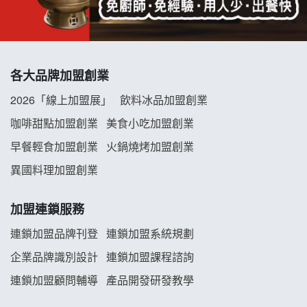
阿性情趣無人販售所加盟明會
龍涎居好湯加盟說明會
各大品牌加盟創業
舒油頭加盟說明會
2026「線上加盟展」
飲料冰品加盟創業
咖啡甜點加盟創業
美食小吃加盟創業
韓金量加盟說明會
早餐輕食加盟創業
火鍋燒烤加盟創業
義氣豐發雞加盟說明會
異國料理加盟創業
Mr.Wish加盟說明會
加盟連鎖服務
白鬍泡泡 BOHO POPO加盟說明會
連鎖加盟品牌刊登
連鎖加盟系統規劃
企業品牌識別設計
連鎖加盟課程諮詢
雞咕雞咕加盟說明會
連鎖加盟顧問輔導
產品開發研發教學
TEA TOP加盟說明會