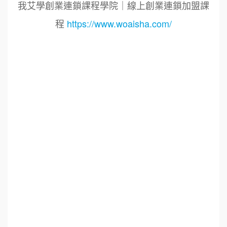
我艾學創業連鎖課程學院｜線上創業連鎖加盟課
程
https://www.woaisha.com/
標籤：2023艾連盟創業連鎖加盟網.線上創業連鎖
加盟展.連鎖加盟.連鎖品牌.加盟創業.創業加盟.加
盟品牌.餐飲連鎖加盟創業.國際加盟展.線上加盟
展.餐飲連鎖.加盟創業.加盟.創業.連鎖.創業加盟.
食品連鎖加盟.餐飲連鎖加盟.餐廳連鎖加盟.美食
連鎖加盟.飲品連鎖加盟.加盟展.加盟規劃.食品連
鎖加盟.加盟經銷代理.找加盟品牌.創業品牌.加盟
品牌.餐飲規劃設計.餐飲設計.餐飲規劃.餐飲顧問.
品牌顧問.品牌設計.商業空間設計.新零售.青年創
業圓夢網.創業圓夢網.青創會.創業.連鎖加盟.Yes