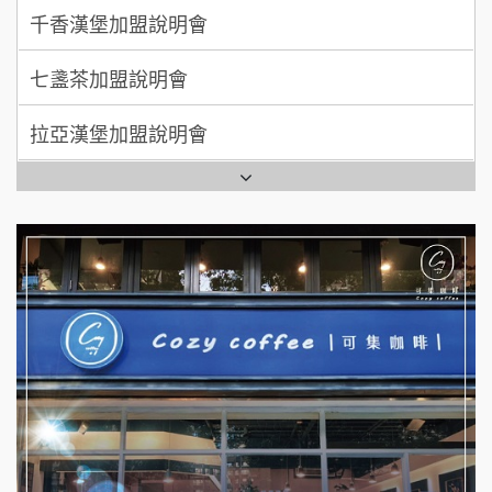
七盞茶加盟說明會
全家加盟說明會
拉亞漢堡加盟說明會
台灣G湯加盟說明會
杜芳子古味茶鋪加盟說明會
彭富貴加盟說明會
優握握×酸奶大獅加盟說明會
NU PASTA義大利麵加盟說明會
冬城門加盟說明會
潮鍋癮加盟說明會
拾鑶火鍋加盟說明會
蓁伙烤倆吃加盟說明會
阿性情趣無人販售所加盟明會
霏等茶加盟說明會
龍涎居好湯加盟說明會
早安山丘加盟說明會
舒油頭加盟說明會
冰封仙果加盟說明會