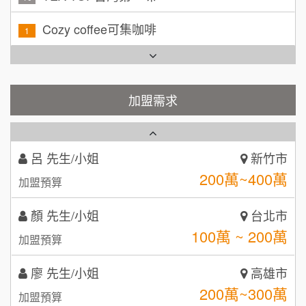
50萬~75萬
加盟預算
霏等茶
2
何 先生/小姐
台南
秉宏小米甜甜圈
100萬~300萬
3
加盟預算
潮鍋癮
加盟需求
4
呂 先生/小姐
新竹市
200萬~400萬
加盟預算
咖啡LOOK
5
顏 先生/小姐
台北市
鼎威維修
6
100萬 ~ 200萬
加盟預算
【曉妍美妝】誠徵行政櫃檯
88thai發發泰-泰式飯行家
7
廖 先生/小姐
高雄市
自助洗衣店誠徵代洗收送人員(台中市)
呷尚寶
8
200萬~300萬
加盟預算
MUSHEN徵SPA美容芳療師
SHARE TEA歇腳亭
9
黃 先生/小姐
台北市
日十。早午食加盟說明會
100萬~150萬
TEA TOP台灣第一味
加盟預算
10