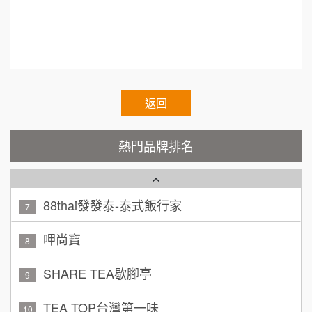
霏等茶
2
廖 先生/小姐
高雄市
200萬~300萬
加盟預算
秉宏小米甜甜圈
3
黃 先生/小姐
台北市
潮鍋癮
4
100萬~150萬
加盟預算
咖啡LOOK
返回
5
林 先生/小姐
屏東縣
鼎威維修
6
100萬 ~ 200萬
熱門品牌排名
加盟預算
88thai發發泰-泰式飯行家
7
吳 先生/小姐
屏東縣
100萬~200萬
呷尚寶
加盟預算
8
SHARE TEA歇腳亭
周 先生/小姐
台北
9
100萬 ~150萬
加盟預算
TEA TOP台灣第一味
10
徐 先生/小姐
新北市
Cozy coffee可集咖啡
1