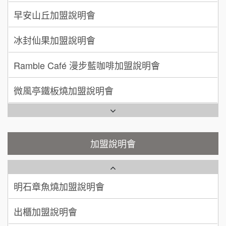
呂 先生/小姐
新竹市
SHARE TEA歇腳亭加盟說明會
冰封仙果加盟說明會
200萬~400萬
加盟預算
潮味決-湯滷專門店加盟說明會
Ramble Café 漫步藍咖啡加盟說明會
顏 先生/小姐
台北市
100萬 ~ 200萬
鬍子茶加盟說明會
加盟預算
微風亭鐵板燒加盟說明會
鮮茶道加盟說明會
廖 先生/小姐
高雄市
鮮茶道加盟說明會
200萬~300萬
加盟預算
微風亭鐵板燒加盟說明會
【曉妍美妝】誠徵行政櫃檯
漫步藍咖啡加盟說明會
自助洗衣店誠徵代洗收送人員(台中市)
加盟說明會
明石章魚燒加盟說明會
MUSHEN徵SPA美容芳療師
出櫃加盟說明會
日十。早午食加盟說明會
千香漢堡加盟說明會
拾鑶火鍋加盟說明會