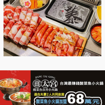
明石章魚燒加盟說明會
出櫃加盟說明會
千香漢堡加盟說明會
七盞茶加盟說明會
拉亞漢堡加盟說明會
杜芳子古味茶鋪加盟說明會
優握握×酸奶大獅加盟說明會
冬城門加盟說明會
拾鑶火鍋加盟說明會