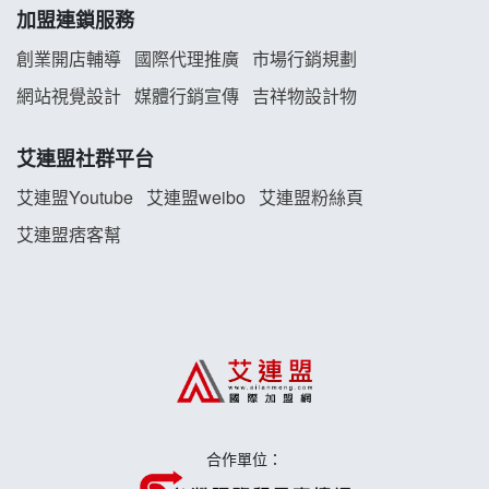
加盟連鎖服務
珍好味臭臭鍋加盟說明會
創業開店輔導
國際代理推廣
市場行銷規劃
藍象廷泰式火鍋加盟說明會
網站視覺設計
媒體行銷宣傳
吉祥物設計物
日十。早午食加盟說明會
艾連盟社群平台
艾連盟Youtube
艾連盟weibo
艾連盟粉絲頁
上宇林加盟說明會
艾連盟痞客幫
莫尼早餐Morni加盟說明會
手作功夫茶加盟說明會
合作單位：