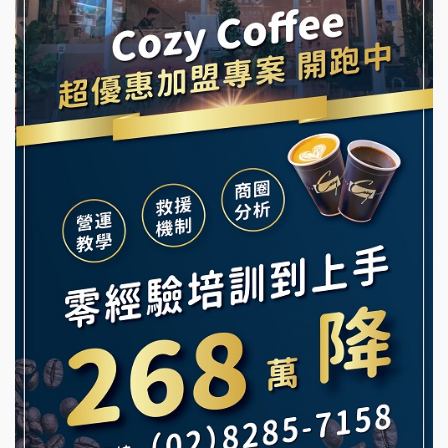
韓金量加盟說明會
Ramble Café 漫步藍咖啡加盟說明會
義氣豐發雞加盟說明會
微風亭鐵板燒加盟說明會
Mr.Wish加盟說明會
鮮茶道加盟說明會
白鬍泡泡 BOHO POPO加盟說明會
【曉妍美妝】誠徵行政櫃檯
雞咕雞咕加盟說明會
自助洗衣店誠徵代洗收送人員(台中市)
TEA TOP加盟說明會
MUSHEN徵SPA美容芳療師
珍好味臭臭鍋加盟說明會
日十。早午食加盟說明會
藍象廷泰式火鍋加盟說明會
拾鑶火鍋加盟說明會
日十。早午食加盟說明會