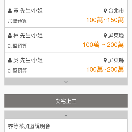
拾鑶火鍋加盟說明會
林 先生/小姐
屏東縣
100萬 ~ 200萬
加盟預算
全家加盟說明會
吳 先生/小姐
屏東縣
台灣G湯加盟說明會
100萬~200萬
加盟預算
彭富貴加盟說明會
周 先生/小姐
台北
藍象廷泰式火鍋加盟說明會
NU PASTA義大利麵加盟說明會
100萬 ~150萬
加盟預算
日十。早午食加盟說明會
潮鍋癮加盟說明會
徐 先生/小姐
新北市
50萬~75萬
上宇林加盟說明會
加盟預算
蓁伙烤倆吃加盟說明會
艾宅上工
莫尼早餐Morni加盟說明會
何 先生/小姐
台南
霏等茶加盟說明會
100萬~300萬
加盟預算
手作功夫茶加盟說明會
早安山丘加盟說明會