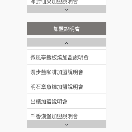
潮味決-湯滷專門店加盟說明會
Ramble Café 漫步藍咖啡加盟
呂 先生/小姐
新竹市
說明會
200萬~400萬
鬍子茶加盟說明會
加盟預算
微風亭鐵板燒加盟說明會
加盟說明會
顏 先生/小姐
台北市
鮮茶道加盟說明會
鮮茶道加盟說明會
100萬 ~ 200萬
加盟預算
微風亭鐵板燒加盟說明會
【曉妍美妝】誠徵行政櫃檯
廖 先生/小姐
高雄市
漫步藍咖啡加盟說明會
自助洗衣店誠徵代洗收送人員
200萬~300萬
加盟預算
(台中市)
明石章魚燒加盟說明會
MUSHEN徵SPA美容芳療師
出櫃加盟說明會
日十。早午食加盟說明會
千香漢堡加盟說明會
拾鑶火鍋加盟說明會
七盞茶加盟說明會
全家加盟說明會