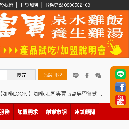
於我們
│
刊登加盟
│
服務專線 0800532168
周 先生/小姐
台北
100萬 ~150萬
鼎威維修
加盟預算
6
徐 先生/小姐
新北市
88thai發發泰-泰式飯行家
7
50萬~75萬
加盟預算
呷尚寶
8
何 先生/小姐
台南
SHARE TEA歇腳亭
9
100萬~300萬
搜尋
品牌刊登
加盟預算
TEA TOP台灣第一味
10
呂 先生/小姐
新竹市
【咖啡LOOK 】咖啡.吐司專賣店🧇專營各式創意法式吐司
200萬~400萬
Cozy coffee可集咖啡
1
加盟預算
霏等茶
服務
加盟需求
創業市調
連鎖顧問
顏 先生/小姐
台北市
2
100萬 ~ 200萬
加盟預算
秉宏小米甜甜圈
3