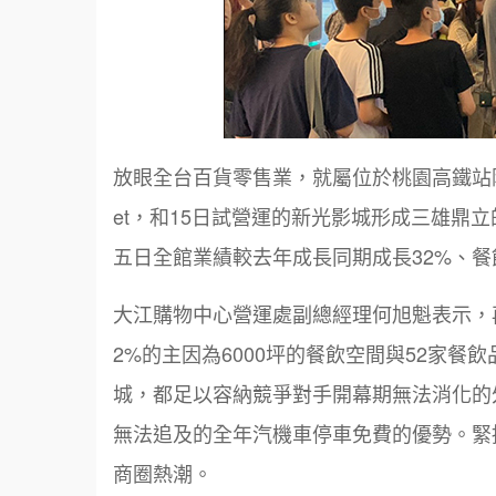
放眼全台百貨零售業，就屬位於桃園高鐵站附
et，和15日試營運的新光影城形成三雄鼎立
五日全館業績較去年成長同期成長32%、餐
大江購物中心營運處副總經理何旭魁表示，
2%的主因為6000坪的餐飲空間與52家餐
城，都足以容納競爭對手開幕期無法消化的
無法追及的全年汽機車停車免費的優勢。緊接
商圈熱潮。