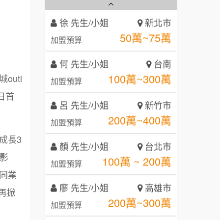
徐 先生/小姐
新北市
50萬~75萬
秉宏小米甜甜圈
3
加盟預算
潮鍋癮
何 先生/小姐
台南
4
100萬~300萬
加盟預算
咖啡LOOK
5
utl
呂 先生/小姐
新竹市
鼎威維修
6
日首
200萬~400萬
加盟預算
【曉妍美妝】誠徵行政櫃檯
88thai發發泰-泰式飯行家
7
顏 先生/小姐
台北市
自助洗衣店誠徵代洗收送人員
呷尚寶
100萬 ~ 200萬
8
成長3
加盟預算
(台中市)
際影
MUSHEN徵SPA美容芳療師
SHARE TEA歇腳亭
9
廖 先生/小姐
高雄市
同業
200萬~300萬
日十。早午食加盟說明會
TEA TOP台灣第一味
加盟預算
10
再掀
拾鑶火鍋加盟說明會
黃 先生/小姐
台北市