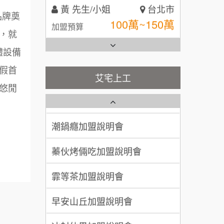
100萬~150萬
加盟預算
全家加盟說明會
品牌奠
林 先生/小姐
屏東縣
，就
台灣G湯加盟說明會
100萬 ~ 200萬
加盟預算
體設備
彭富貴加盟說明會
假首
吳 先生/小姐
屏東縣
艾宅上工
藍象廷泰式火鍋加盟說明會
100萬~200萬
NU PASTA義大利麵加盟說明
悠閒
加盟預算
會
日十。早午食加盟說明會
潮鍋癮加盟說明會
周 先生/小姐
台北
100萬 ~150萬
上宇林加盟說明會
加盟預算
蓁伙烤倆吃加盟說明會
徐 先生/小姐
新北市
莫尼早餐Morni加盟說明會
霏等茶加盟說明會
50萬~75萬
加盟預算
手作功夫茶加盟說明會
早安山丘加盟說明會
何 先生/小姐
台南
SHARE TEA歇腳亭加盟說明會
100萬~300萬
冰封仙果加盟說明會
加盟預算