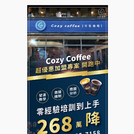
拉亞漢堡加盟說明會
台灣G湯加盟說明會
杜芳子古味茶鋪加盟說明會
彭富貴加盟說明會
優握握×酸奶大獅加盟說明會
NU PASTA義大利麵加盟說明
會
冬城門加盟說明會
潮鍋癮加盟說明會
拾鑶火鍋加盟說明會
蓁伙烤倆吃加盟說明會
阿性情趣無人販售所加盟明會
霏等茶加盟說明會
龍涎居好湯加盟說明會
早安山丘加盟說明會
舒油頭加盟說明會
冰封仙果加盟說明會
韓金量加盟說明會
Ramble Café 漫步藍咖啡加盟