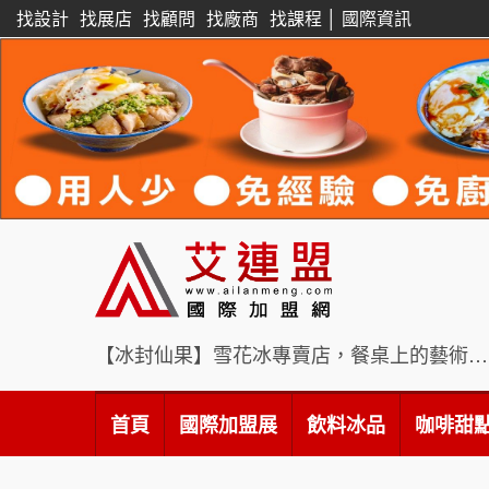
找設計
找展店
找顧問
找廠商
找課程
│
國際資訊
【冰封仙果】雪花冰專賣店，餐桌上的藝術饗宴
首頁
國際加盟展
飲料冰品
咖啡甜