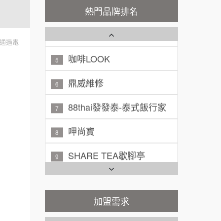
熱門品牌排名
廖 先生/小姐
高雄市
潮鍋癮
4
200萬~300萬
加盟預算
咖啡LOOK
通過電
5
黃 先生/小姐
台北市
鼎威維修
100萬~150萬
6
加盟預算
88thai發發泰-泰式飯行家
7
林 先生/小姐
屏東縣
100萬 ~ 200萬
呷尚寶
加盟預算
8
吳 先生/小姐
屏東縣
SHARE TEA歇腳亭
9
100萬~200萬
加盟預算
TEA TOP台灣第一味
10
周 先生/小姐
台北
Cozy coffee可集咖啡
1
100萬 ~150萬
加盟預算
加盟需求
霏等茶
2