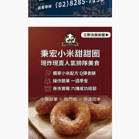
說明會
義氣豐發雞加盟說明會
微風亭鐵板燒加盟說明會
Mr.Wish加盟說明會
鮮茶道加盟說明會
白鬍泡泡 BOHO POPO加盟說
【曉妍美妝】誠徵行政櫃檯
明會
自助洗衣店誠徵代洗收送人員
雞咕雞咕加盟說明會
(台中市)
MUSHEN徵SPA美容芳療師
TEA TOP加盟說明會
日十。早午食加盟說明會
珍好味臭臭鍋加盟說明會
拾鑶火鍋加盟說明會
藍象廷泰式火鍋加盟說明會
日十。早午食加盟說明會
上宇林加盟說明會