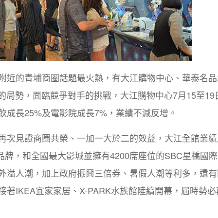
近的青埔商圈話題最火熱，有大江購物中心、華泰名品城o
的局勢，面臨競爭對手的挑戰，大江購物中心7月15至19
飲成長25%及電影院成長7%，業績不減反增。
再次見證商圈共榮、一加一大於二的效益，大江全館業績
飲品牌，和全國最大影城並擁有4200席座位的SBC星橋國
外溢人潮，加上政府振興三倍券、暑假人潮等利多，還有
著IKEA宜家家居、X-PARK水族館陸續開幕，屆時勢必