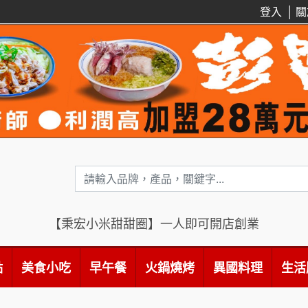
登入
│
關
【秉宏小米甜甜圈】一人即可開店創業
點
美食小吃
早午餐
火鍋燒烤
異國料理
生活