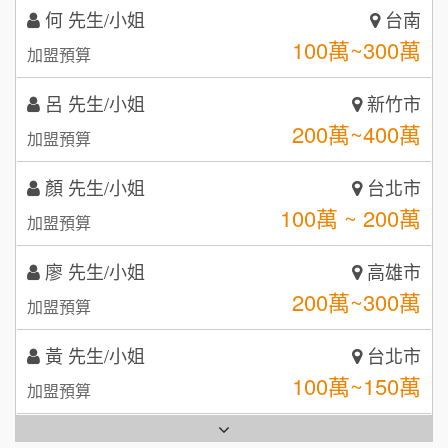
咖啡LOOK
5
呂 先生/小姐
新竹市
鼎威維修
6
200萬~400萬
加盟預算
【曉妍美妝】誠徵行政櫃檯
88thai發發泰-泰式飯行家
7
顏 先生/小姐
台北市
自助洗衣店誠徵代洗收送人員(台中市)
100萬 ~ 200萬
呷尚寶
加盟預算
8
MUSHEN徵SPA美容芳療師
SHARE TEA歇腳亭
廖 先生/小姐
高雄市
9
200萬~300萬
加盟預算
日十。早午食加盟說明會
TEA TOP台灣第一味
10
黃 先生/小姐
台北市
拾鑶火鍋加盟說明會
100萬~150萬
加盟預算
全家加盟說明會
林 先生/小姐
屏東縣
台灣G湯加盟說明會
100萬 ~ 200萬
加盟預算
彭富貴加盟說明會