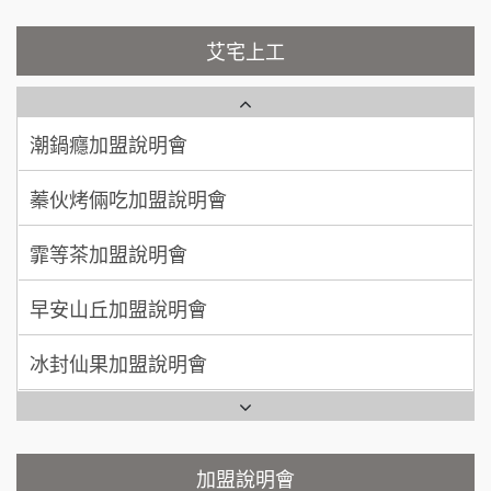
吳 先生/小姐
屏東縣
100萬~200萬
藍象廷泰式火鍋加盟說明會
艾宅上工
加盟預算
NU PASTA義大利麵加盟說明會
日十。早午食加盟說明會
周 先生/小姐
台北
潮鍋癮加盟說明會
100萬 ~150萬
加盟預算
上宇林加盟說明會
蓁伙烤倆吃加盟說明會
徐 先生/小姐
新北市
莫尼早餐Morni加盟說明會
霏等茶加盟說明會
50萬~75萬
加盟預算
手作功夫茶加盟說明會
早安山丘加盟說明會
何 先生/小姐
台南
100萬~300萬
SHARE TEA歇腳亭加盟說明會
冰封仙果加盟說明會
加盟預算
潮味決-湯滷專門店加盟說明會
呂 先生/小姐
新竹市
Ramble Café 漫步藍咖啡加盟說明會
200萬~400萬
加盟預算
鬍子茶加盟說明會
微風亭鐵板燒加盟說明會
顏 先生/小姐
台北市
加盟說明會
鮮茶道加盟說明會