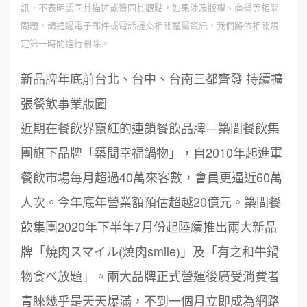
訊，不表明認同其描述或贊同其觀點，如果涉及版權、商譽等相關
問題，請通過電子郵件或電話提交相關權屬資訊，我們將依相關規
定第一時間進行刪除。
新品牌年底前台北、台中、台南三都齊發 持續擴
張餐飲事業版圖
近期在餐飲界竄紅的連鎖餐飲品牌—築間餐飲集
團旗下品牌「築間幸福鍋物」，自2010年起進軍
餐飲市場每月超過40萬來客數，會員更逼近60萬
人次。今年底年營業額預估超越20億元。築間餐
飲集團2020年下半年7月份起陸續推出兩大新品
牌「焼肉スマイル(燒肉smile)」及「有之和牛鍋
物食べ放題」。兩大品牌正式營運後廣受消費者
青睞幾乎是天天爆滿，不到一個月立即成為網路