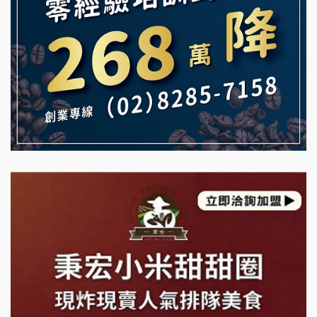
【曉妍美妝】誠徵行政櫃檯
雞咕雞咕加盟說明會
自助洗衣店誠徵代洗收送人員(台中市)
TEA TOP加盟說明會
MUSHEN徵SPA美容芳療師
珍好味臭臭鍋加盟說明會
日十。早午食加盟說明會
藍象廷泰式火鍋加盟說明會
拾鑶火鍋加盟說明會
日十。早午食加盟說明會
上宇林加盟說明會
莫尼早餐Morni加盟說明會
手作功夫茶加盟說明會
SHARE TEA歇腳亭加盟說明會