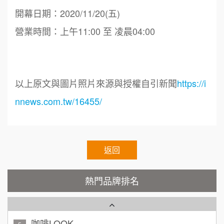
徐 先生/小姐
新北市
88thai發發泰-泰式飯行家
開幕日期：2020/11/20(五)
7
50萬~75萬
加盟預算
營業時間：上午11:00 至 凌晨04:00
呷尚寶
8
何 先生/小姐
台南
SHARE TEA歇腳亭
100萬~300萬
9
加盟預算
以上原文與圖片照片來源與授權自引新聞
https://i
TEA TOP台灣第一味
10
呂 先生/小姐
新竹市
nnews.com.tw/16455/
200萬~400萬
加盟預算
Cozy coffee可集咖啡
1
顏 先生/小姐
台北市
霏等茶
2
100萬 ~ 200萬
加盟預算
返回
秉宏小米甜甜圈
3
廖 先生/小姐
高雄市
熱門品牌排名
潮鍋癮
4
200萬~300萬
加盟預算
咖啡LOOK
5
黃 先生/小姐
台北市