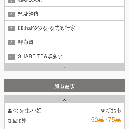
100萬~150萬
鼎威維修
加盟預算
6
88thai發發泰-泰式飯行家
林 先生/小姐
屏東縣
7
100萬 ~ 200萬
加盟預算
呷尚寶
8
吳 先生/小姐
屏東縣
SHARE TEA歇腳亭
9
100萬~200萬
加盟預算
TEA TOP台灣第一味
10
周 先生/小姐
台北
Cozy coffee可集咖啡
100萬 ~150萬
1
加盟預算
加盟需求
霏等茶
2
徐 先生/小姐
新北市
50萬~75萬
加盟預算
秉宏小米甜甜圈
3
何 先生/小姐
台南
潮鍋癮
4
100萬~300萬
加盟預算