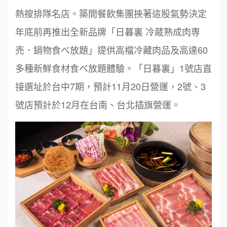
熱搜排隊名店。築間餐飲集團挾著這股氣勢決定
年底前再推出全新品牌「日暮裏 冷蔵熟成肉専
売．鍋物食べ放題」提供高檔冷藏肉品及高達60
多種新鮮食材食べ放題體驗。「日暮裏」1號店直
接選址於台中7期，預計11月20日營運，2號、3
號店預計於12月在台南、台北插旗營運。