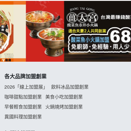
七盞茶加盟說明會
拉亞漢堡加盟說明會
杜芳子古味茶鋪加盟說明會
優握握×酸奶大獅加盟說明會
冬城門加盟說明會
拾鑶火鍋加盟說明會
各大品牌加盟創業
2026「線上加盟展」
飲料冰品加盟創業
阿性情趣無人販售所加盟明會
咖啡甜點加盟創業
美食小吃加盟創業
龍涎居好湯加盟說明會
早餐輕食加盟創業
火鍋燒烤加盟創業
異國料理加盟創業
舒油頭加盟說明會