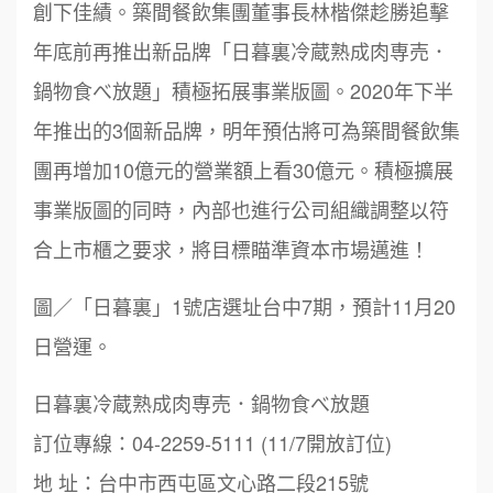
創下佳績。築間餐飲集團董事長林楷傑趁勝追擊
年底前再推出新品牌「日暮裏冷蔵熟成肉専売．
鍋物食べ放題」積極拓展事業版圖。2020年下半
年推出的3個新品牌，明年預估將可為築間餐飲集
團再增加10億元的營業額上看30億元。積極擴展
事業版圖的同時，內部也進行公司組織調整以符
合上市櫃之要求，將目標瞄準資本市場邁進！
圖／「日暮裏」1號店選址台中7期，預計11月20
日營運。
日暮裏冷蔵熟成肉専売．鍋物食べ放題
周 先生/小姐
台北
訂位專線：04-2259-5111 (11/7開放訂位)
100萬 ~150萬
加盟預算
鼎威維修
6
地 址：台中市西屯區文心路二段215號