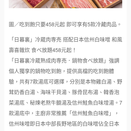
圖／吃到飽只要458元起 即可享有5款冷藏肉品。
「日暮裏」冷蔵肉専売 搭配日本信州白味噌 和風
壽喜雜炊 食べ放題458元起！
「日暮裏冷蔵熟成肉専売．鍋物食べ放題」強調
個人獨享的鍋物吃到飽，提供高檔的吃到飽體
驗，共有7款湯底可選擇，分別是本物雞白湯、野
茸奶香白湯、海味干貝湯、豚骨昆布湯、韓香泡
菜湯底、秘煉老熬牛髓湯及信州鮭魚白味增湯。7
款湯底中，主廚非常推薦「信州鮭魚白味噌」，
信州味噌即日本中部長野地區的白味噌佔全日本