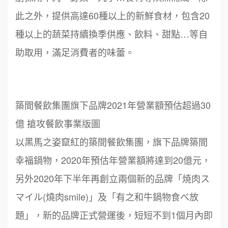
此之外，提供高達60種以上的新鮮食材，包含20
種以上的蔬菜持續換季供應、飲料、甜點…等自
助取用，滿足消費者的味蕾。
築間餐飲集團旗下品牌2021年營業額預估超過30
億 搶攻餐飲事業版圖
以黑馬之姿竄紅的築間餐飲集團，旗下品牌築間
幸福鍋物，2020年預估年營業額將達到20億元，
另外2020年下半年再創立兩個新的品牌「焼肉ス
マイル(燒肉smile)」及「有之和牛鍋物食べ放
題」，新的品牌正式營運後，短短不到1個月內即