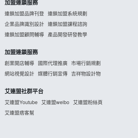
韓金量加盟說明會
加盟連鎖服務
連鎖加盟品牌刊登
連鎖加盟系統規劃
義氣豐發雞加盟說明會
企業品牌識別設計
連鎖加盟課程諮詢
Mr.Wish加盟說明會
連鎖加盟顧問輔導
產品開發研發教學
白鬍泡泡 BOHO POPO加盟說明會
加盟連鎖服務
雞咕雞咕加盟說明會
創業開店輔導
國際代理推廣
市場行銷規劃
網站視覺設計
媒體行銷宣傳
吉祥物設計物
TEA TOP加盟說明會
艾連盟社群平台
珍好味臭臭鍋加盟說明會
艾連盟Youtube
艾連盟weibo
艾連盟粉絲頁
藍象廷泰式火鍋加盟說明會
艾連盟痞客幫
日十。早午食加盟說明會