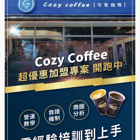
NU PASTA義大利麵加盟說明會
冬城門加盟說明會
潮鍋癮加盟說明會
拾鑶火鍋加盟說明會
蓁伙烤倆吃加盟說明會
阿性情趣無人販售所加盟明會
霏等茶加盟說明會
龍涎居好湯加盟說明會
早安山丘加盟說明會
舒油頭加盟說明會
冰封仙果加盟說明會
韓金量加盟說明會
Ramble Café 漫步藍咖啡加盟說明會
義氣豐發雞加盟說明會
微風亭鐵板燒加盟說明會
Mr.Wish加盟說明會
鮮茶道加盟說明會
白鬍泡泡 BOHO POPO加盟說明會