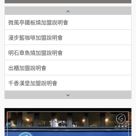
鮮茶道加盟說明會
100萬 ~ 200萬
加盟預算
微風亭鐵板燒加盟說明會
【曉妍美妝】誠徵行政櫃檯
廖 先生/小姐
高雄市
漫步藍咖啡加盟說明會
200萬~300萬
自助洗衣店誠徵代洗收送人員(台中市)
加盟預算
明石章魚燒加盟說明會
MUSHEN徵SPA美容芳療師
出櫃加盟說明會
日十。早午食加盟說明會
千香漢堡加盟說明會
拾鑶火鍋加盟說明會
七盞茶加盟說明會
全家加盟說明會
拉亞漢堡加盟說明會
台灣G湯加盟說明會
杜芳子古味茶鋪加盟說明會
彭富貴加盟說明會
優握握×酸奶大獅加盟說明會