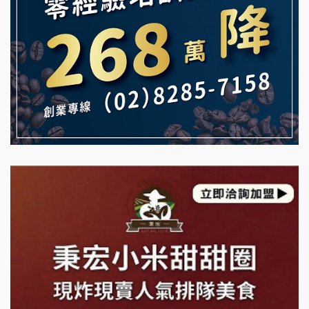
白鬍泡泡 BOHO POPO加盟說明會
【曉妍美妝】誠徵行政櫃檯
雞咕雞咕加盟說明會
自助洗衣店誠徵代洗收送人員(台中市)
TEA TOP加盟說明會
MUSHEN徵SPA美容芳療師
珍好味臭臭鍋加盟說明會
日十。早午食加盟說明會
藍象廷泰式火鍋加盟說明會
拾鑶火鍋加盟說明會
日十。早午食加盟說明會
上宇林加盟說明會
莫尼早餐Morni加盟說明會
手作功夫茶加盟說明會