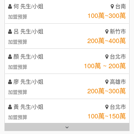
何 先生/小姐
台南
咖啡LOOK
5
100萬~300萬
加盟預算
鼎威維修
6
呂 先生/小姐
新竹市
【曉妍美妝】誠徵行政櫃檯
200萬~400萬
88thai發發泰-泰式飯行家
加盟預算
7
自助洗衣店誠徵代洗收送人員(台中市)
顏 先生/小姐
呷尚寶
台北市
8
100萬 ~ 200萬
加盟預算
MUSHEN徵SPA美容芳療師
SHARE TEA歇腳亭
9
廖 先生/小姐
高雄市
日十。早午食加盟說明會
TEA TOP台灣第一味
10
200萬~300萬
加盟預算
拾鑶火鍋加盟說明會
黃 先生/小姐
台北市
全家加盟說明會
100萬~150萬
加盟預算
台灣G湯加盟說明會
林 先生/小姐
屏東縣