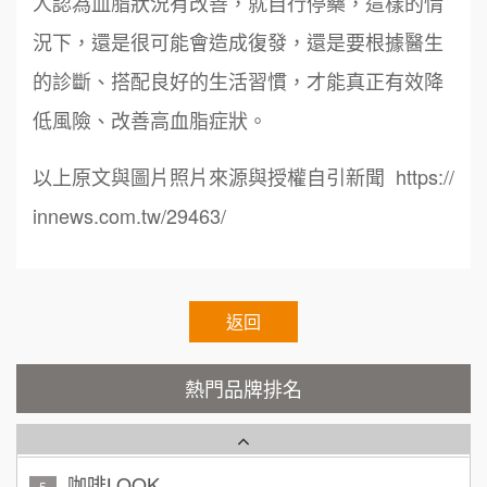
鼎威維修
人認為血脂狀況有改善，就自行停藥，這樣的情
6
100萬 ~150萬
加盟預算
況下，還是很可能會造成復發，還是要根據醫生
88thai發發泰-泰式飯行家
7
徐 先生/小姐
新北市
的診斷、搭配良好的生活習慣，才能真正有效降
呷尚寶
50萬~75萬
8
加盟預算
低風險、改善高血脂症狀。
SHARE TEA歇腳亭
9
何 先生/小姐
台南
以上原文與圖片照片來源與授權自引新聞 https://
100萬~300萬
加盟預算
TEA TOP台灣第一味
innews.com.tw/29463/
10
呂 先生/小姐
新竹市
Cozy coffee可集咖啡
1
200萬~400萬
加盟預算
霏等茶
返回
2
顏 先生/小姐
台北市
秉宏小米甜甜圈
3
100萬 ~ 200萬
熱門品牌排名
加盟預算
潮鍋癮
4
廖 先生/小姐
高雄市
200萬~300萬
咖啡LOOK
加盟預算
5