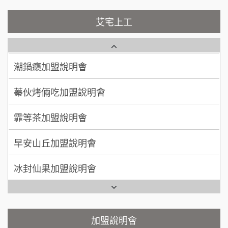
100萬 ~ 200萬
加盟預算
彭富貴加盟說明會
艾宅上工
藍象廷泰式火鍋加盟說明會
吳 先生/小姐
屏東縣
NU PASTA義大利麵加盟說明會
100萬~200萬
加盟預算
日十。早午食加盟說明會
潮鍋癮加盟說明會
周 先生/小姐
台北
上宇林加盟說明會
蓁伙烤倆吃加盟說明會
100萬 ~150萬
加盟預算
莫尼早餐Morni加盟說明會
霏等茶加盟說明會
徐 先生/小姐
新北市
手作功夫茶加盟說明會
50萬~75萬
加盟預算
早安山丘加盟說明會
SHARE TEA歇腳亭加盟說明會
何 先生/小姐
台南
冰封仙果加盟說明會
100萬~300萬
加盟預算
潮味決-湯滷專門店加盟說明會
Ramble Café 漫步藍咖啡加盟說明會
呂 先生/小姐
新竹市
鬍子茶加盟說明會
微風亭鐵板燒加盟說明會
加盟說明會
200萬~400萬
加盟預算