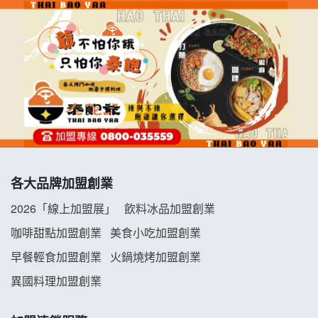
七盞茶加盟說明會
拉亞漢堡加盟說明會
杜芳子古味茶鋪加盟說明會
優握握×酸奶大獅加盟說明會
冬城門加盟說明會
各大品牌加盟創業
拾鑶火鍋加盟說明會
2026「線上加盟展」
飲料冰品加盟創業
阿性情趣無人販售所加盟明會
咖啡甜點加盟創業
美食小吃加盟創業
早餐輕食加盟創業
火鍋燒烤加盟創業
龍涎居好湯加盟說明會
異國料理加盟創業
舒油頭加盟說明會