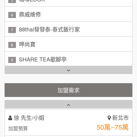
黃 先生/小姐
鼎威維修
台北市
6
100萬~150萬
加盟預算
88thai發發泰-泰式飯行家
7
林 先生/小姐
屏東縣
呷尚寶
8
100萬 ~ 200萬
加盟預算
SHARE TEA歇腳亭
9
吳 先生/小姐
屏東縣
TEA TOP台灣第一味
100萬~200萬
10
加盟預算
Cozy coffee可集咖啡
加盟需求
1
周 先生/小姐
台北
100萬 ~150萬
加盟預算
霏等茶
2
徐 先生/小姐
新北市
秉宏小米甜甜圈
3
50萬~75萬
加盟預算
潮鍋癮
4