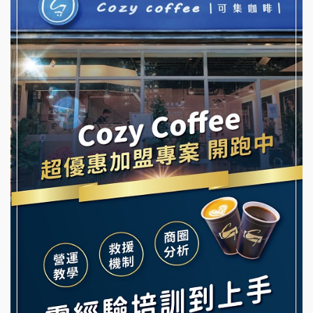
優握握×酸奶大獅加盟說明會
NU PASTA義大利麵加盟說明會
冬城門加盟說明會
潮鍋癮加盟說明會
拾鑶火鍋加盟說明會
蓁伙烤倆吃加盟說明會
阿性情趣無人販售所加盟明會
霏等茶加盟說明會
龍涎居好湯加盟說明會
早安山丘加盟說明會
舒油頭加盟說明會
冰封仙果加盟說明會
韓金量加盟說明會
Ramble Café 漫步藍咖啡加盟說明會
義氣豐發雞加盟說明會
微風亭鐵板燒加盟說明會
Mr.Wish加盟說明會
鮮茶道加盟說明會