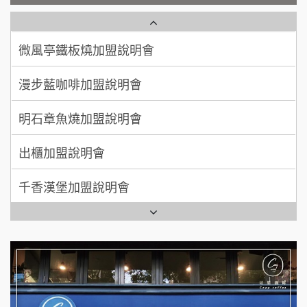
鮮茶道加盟說明會
鮮茶道加盟說明會
顏 先生/小姐
台北市
微風亭鐵板燒加盟說明會
100萬 ~ 200萬
【曉妍美妝】誠徵行政櫃檯
加盟預算
漫步藍咖啡加盟說明會
廖 先生/小姐
高雄市
自助洗衣店誠徵代洗收送人員(台中市)
200萬~300萬
加盟預算
明石章魚燒加盟說明會
MUSHEN徵SPA美容芳療師
出櫃加盟說明會
日十。早午食加盟說明會
千香漢堡加盟說明會
拾鑶火鍋加盟說明會
七盞茶加盟說明會
全家加盟說明會
拉亞漢堡加盟說明會
台灣G湯加盟說明會
杜芳子古味茶鋪加盟說明會
彭富貴加盟說明會