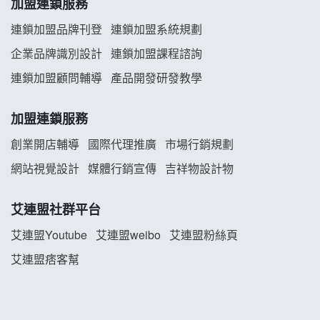
加盟連鎖服務
韓金量加盟說明會
連鎖加盟品牌刊登
連鎖加盟系統規劃
企業品牌識別設計
連鎖加盟課程諮詢
義氣豐發雞加盟說明會
連鎖加盟顧問輔導
產品開發研發教學
Mr.Wish加盟說明會
加盟連鎖服務
白鬍泡泡 BOHO POPO加盟說明會
創業開店輔導
國際代理推廣
市場行銷規劃
雞咕雞咕加盟說明會
網站視覺設計
媒體行銷宣傳
吉祥物設計物
TEA TOP加盟說明會
艾連盟社群平台
珍好味臭臭鍋加盟說明會
艾連盟Youtube
艾連盟weibo
艾連盟粉絲頁
艾連盟痞客幫
藍象廷泰式火鍋加盟說明會
日十。早午食加盟說明會