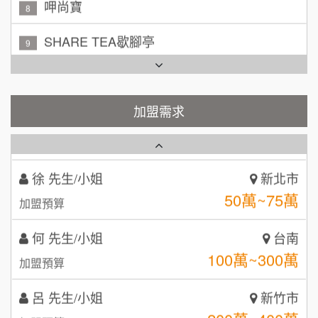
呷尚寶
8
100萬 ~ 200萬
加盟預算
SHARE TEA歇腳亭
9
吳 先生/小姐
屏東縣
TEA TOP台灣第一味
100萬~200萬
10
加盟預算
Cozy coffee可集咖啡
加盟需求
1
周 先生/小姐
台北
100萬 ~150萬
加盟預算
霏等茶
2
徐 先生/小姐
新北市
秉宏小米甜甜圈
3
50萬~75萬
加盟預算
潮鍋癮
4
何 先生/小姐
台南
咖啡LOOK
5
100萬~300萬
加盟預算
鼎威維修
6
呂 先生/小姐
新竹市
【曉妍美妝】誠徵行政櫃檯
200萬~400萬
88thai發發泰-泰式飯行家
加盟預算
7