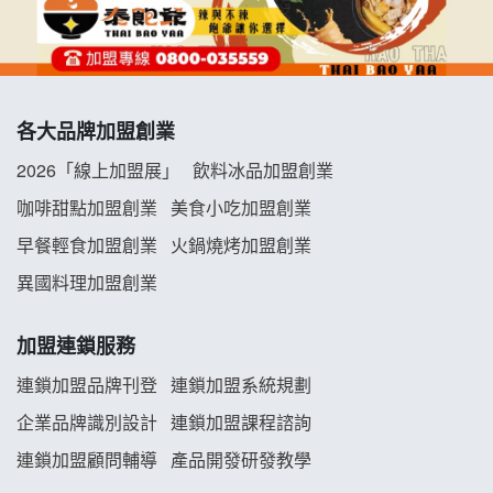
優握握×酸奶大獅加盟說明會
冬城門加盟說明會
各大品牌加盟創業
拾鑶火鍋加盟說明會
2026「線上加盟展」
飲料冰品加盟創業
阿性情趣無人販售所加盟明會
咖啡甜點加盟創業
美食小吃加盟創業
早餐輕食加盟創業
火鍋燒烤加盟創業
龍涎居好湯加盟說明會
異國料理加盟創業
舒油頭加盟說明會
加盟連鎖服務
韓金量加盟說明會
連鎖加盟品牌刊登
連鎖加盟系統規劃
企業品牌識別設計
連鎖加盟課程諮詢
義氣豐發雞加盟說明會
連鎖加盟顧問輔導
產品開發研發教學
Mr.Wish加盟說明會