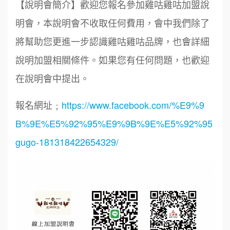
【說明會簡介】歡迎您報名參加雞咕雞咕加盟說
明會，本說明會不收取任何費用，會中我們除了
將幫助您更進一步認識雞咕雞咕品牌，也會詳細
說明加盟相關條件。如果您有任何問題，也歡迎
在說明會中提出。
報名網址﹔
https://www.facebook.com/%E9%9
B%9E%E5%92%95%E9%9B%9E%E5%92%95
gugo-181318422654329/
周 先生/小姐
台北
鼎威維修
6
100萬 ~150萬
加盟預算
88thai發發泰-泰式飯行家
7
徐 先生/小姐
新北市
呷尚寶
50萬~75萬
8
加盟預算