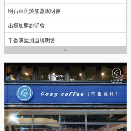
200萬~300萬
加盟預算
明石章魚燒加盟說明會
MUSHEN徵SPA美容芳療師
出櫃加盟說明會
日十。早午食加盟說明會
千香漢堡加盟說明會
拾鑶火鍋加盟說明會
七盞茶加盟說明會
全家加盟說明會
拉亞漢堡加盟說明會
台灣G湯加盟說明會
杜芳子古味茶鋪加盟說明會
彭富貴加盟說明會
優握握×酸奶大獅加盟說明會
NU PASTA義大利麵加盟說明會
冬城門加盟說明會
潮鍋癮加盟說明會
拾鑶火鍋加盟說明會
蓁伙烤倆吃加盟說明會