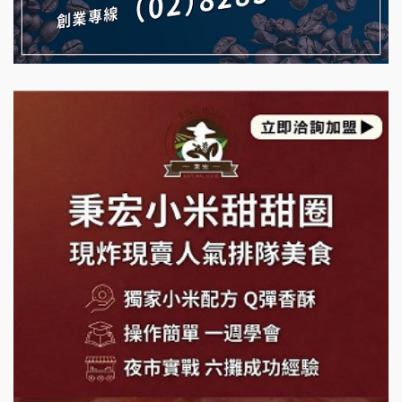
珍好味臭臭鍋加盟說明會
日十。早午食加盟說明會
藍象廷泰式火鍋加盟說明會
拾鑶火鍋加盟說明會
日十。早午食加盟說明會
上宇林加盟說明會
莫尼早餐Morni加盟說明會
手作功夫茶加盟說明會
SHARE TEA歇腳亭加盟說明會
潮味決-湯滷專門店加盟說明會
鬍子茶加盟說明會