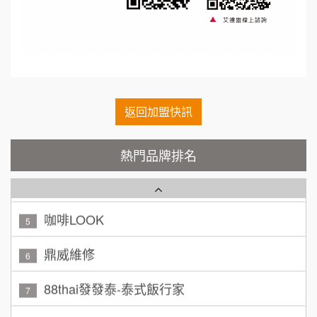
SHARE TEA歇腳亭
9
何 先生/小姐
台南
100萬~300萬
加盟預算
TEA TOP台灣第一味
10
呂 先生/小姐
新竹市
Cozy coffee可集咖啡
1
200萬~400萬
加盟預算
霏等茶
返回加盟快訊
2
顏 先生/小姐
台北市
秉宏小米甜甜圈
3
100萬 ~ 200萬
熱門品牌排名
加盟預算
潮鍋癮
4
廖 先生/小姐
高雄市
200萬~300萬
咖啡LOOK
加盟預算
5
黃 先生/小姐
鼎威維修
台北市
6
100萬~150萬
加盟預算
88thai發發泰-泰式飯行家
7
林 先生/小姐
屏東縣