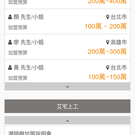
自助洗衣店誠徵代洗收送人員(台中市)
顏 先生/小姐
呷尚寶
台北市
8
100萬 ~ 200萬
加盟預算
MUSHEN徵SPA美容芳療師
SHARE TEA歇腳亭
9
廖 先生/小姐
高雄市
日十。早午食加盟說明會
TEA TOP台灣第一味
10
200萬~300萬
加盟預算
拾鑶火鍋加盟說明會
黃 先生/小姐
台北市
全家加盟說明會
100萬~150萬
加盟預算
台灣G湯加盟說明會
林 先生/小姐
屏東縣
100萬 ~ 200萬
加盟預算
彭富貴加盟說明會
艾宅上工
藍象廷泰式火鍋加盟說明會
吳 先生/小姐
屏東縣
NU PASTA義大利麵加盟說明會
100萬~200萬
加盟預算
日十。早午食加盟說明會
潮鍋癮加盟說明會