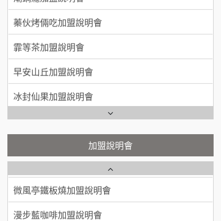
周 先生/小姐
台北
上宇林加盟說明會
蓁伙烤倆吃加盟說明會
100萬 ~150萬
加盟預算
莫尼早餐Morni加盟說明會
霏等茶加盟說明會
徐 先生/小姐
新北市
手作功夫茶加盟說明會
50萬~75萬
加盟預算
早安山丘加盟說明會
SHARE TEA歇腳亭加盟說明會
何 先生/小姐
台南
冰封仙果加盟說明會
100萬~300萬
加盟預算
潮味決-湯滷專門店加盟說明會
Ramble Café 漫步藍咖啡加盟說明會
呂 先生/小姐
新竹市
鬍子茶加盟說明會
微風亭鐵板燒加盟說明會
加盟說明會
200萬~400萬
加盟預算
鮮茶道加盟說明會
鮮茶道加盟說明會
顏 先生/小姐
台北市
微風亭鐵板燒加盟說明會
100萬 ~ 200萬
【曉妍美妝】誠徵行政櫃檯
加盟預算
漫步藍咖啡加盟說明會
廖 先生/小姐
高雄市
自助洗衣店誠徵代洗收送人員(台中市)