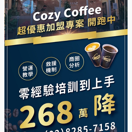
阿性情趣無人販售所加盟明會
霏等茶加盟說明會
龍涎居好湯加盟說明會
早安山丘加盟說明會
舒油頭加盟說明會
冰封仙果加盟說明會
韓金量加盟說明會
Ramble Café 漫步藍咖啡加盟說明會
義氣豐發雞加盟說明會
微風亭鐵板燒加盟說明會
Mr.Wish加盟說明會
鮮茶道加盟說明會
白鬍泡泡 BOHO POPO加盟說明會
【曉妍美妝】誠徵行政櫃檯
雞咕雞咕加盟說明會
自助洗衣店誠徵代洗收送人員(台中市)
TEA TOP加盟說明會
MUSHEN徵SPA美容芳療師