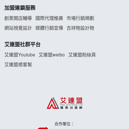
加盟連鎖服務
白鬍泡泡 BOHO POPO加盟說明會
創業開店輔導
國際代理推廣
市場行銷規劃
雞咕雞咕加盟說明會
網站視覺設計
媒體行銷宣傳
吉祥物設計物
TEA TOP加盟說明會
艾連盟社群平台
珍好味臭臭鍋加盟說明會
艾連盟Youtube
艾連盟weibo
艾連盟粉絲頁
艾連盟痞客幫
藍象廷泰式火鍋加盟說明會
日十。早午食加盟說明會
上宇林加盟說明會
莫尼早餐Morni加盟說明會
合作單位：
手作功夫茶加盟說明會