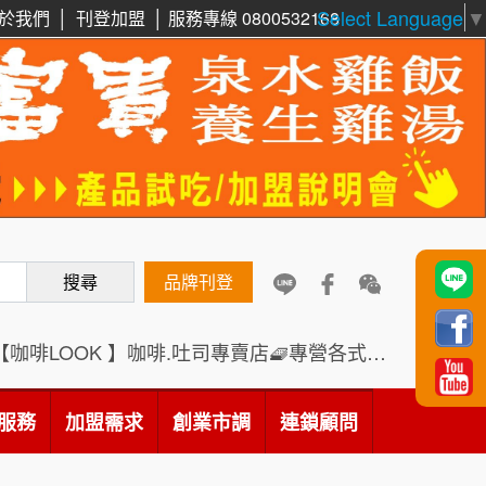
Select Language
▼
於我們
│
刊登加盟
│
服務專線 0800532168
周 先生/小姐
台北
鼎威維修
6
100萬 ~150萬
加盟預算
88thai發發泰-泰式飯行家
7
徐 先生/小姐
新北市
呷尚寶
50萬~75萬
8
加盟預算
搜尋
SHARE TEA歇腳亭
品牌刊登
9
何 先生/小姐
台南
100萬~300萬
加盟預算
TEA TOP台灣第一味
10
【咖啡LOOK 】咖啡.吐司專賣店🧇專營各式創意法式吐司
呂 先生/小姐
新竹市
Cozy coffee可集咖啡
1
200萬~400萬
服務
加盟需求
加盟預算
創業市調
連鎖顧問
霏等茶
2
顏 先生/小姐
台北市