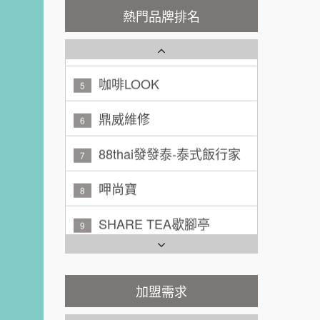
秉宏小米甜甜圈
3
100萬 ~ 200萬
熱門品牌排名
加盟預算
潮鍋癮
4
廖 先生/小姐
高雄市
200萬~300萬
咖啡LOOK
加盟預算
5
黃 先生/小姐
鼎威維修
台北市
6
100萬~150萬
加盟預算
88thai發發泰-泰式飯行家
7
林 先生/小姐
屏東縣
呷尚寶
8
100萬 ~ 200萬
加盟預算
SHARE TEA歇腳亭
9
吳 先生/小姐
屏東縣
TEA TOP台灣第一味
100萬~200萬
10
加盟預算
Cozy coffee可集咖啡
加盟需求
1
周 先生/小姐
台北
100萬 ~150萬
加盟預算