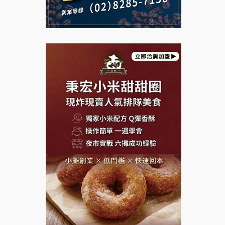
說明會
義氣豐發雞加盟說明會
微風亭鐵板燒加盟說明會
Mr.Wish加盟說明會
鮮茶道加盟說明會
白鬍泡泡 BOHO POPO加盟說
【曉妍美妝】誠徵行政櫃檯
明會
自助洗衣店誠徵代洗收送人員
雞咕雞咕加盟說明會
(台中市)
MUSHEN徵SPA美容芳療師
TEA TOP加盟說明會
日十。早午食加盟說明會
珍好味臭臭鍋加盟說明會
拾鑶火鍋加盟說明會
藍象廷泰式火鍋加盟說明會
日十。早午食加盟說明會