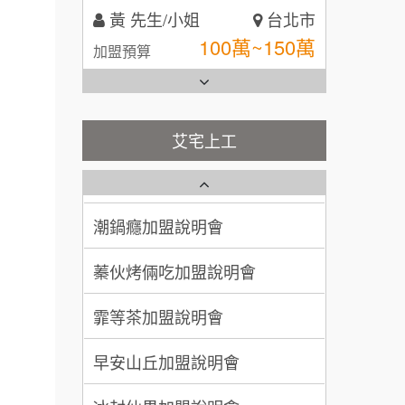
黃 先生/小姐
台北市
全家加盟說明會
100萬~150萬
加盟預算
台灣G湯加盟說明會
林 先生/小姐
屏東縣
100萬 ~ 200萬
加盟預算
彭富貴加盟說明會
艾宅上工
藍象廷泰式火鍋加盟說明會
吳 先生/小姐
屏東縣
NU PASTA義大利麵加盟說明
100萬~200萬
會
加盟預算
日十。早午食加盟說明會
潮鍋癮加盟說明會
周 先生/小姐
台北
上宇林加盟說明會
蓁伙烤倆吃加盟說明會
100萬 ~150萬
加盟預算
莫尼早餐Morni加盟說明會
霏等茶加盟說明會
徐 先生/小姐
新北市
手作功夫茶加盟說明會
50萬~75萬
加盟預算
早安山丘加盟說明會
SHARE TEA歇腳亭加盟說明會
何 先生/小姐
台南
冰封仙果加盟說明會