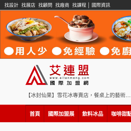
找設計
找展店
找顧問
找廠商
找課程
│
國際資訊
【冰封仙果】雪花冰專賣店，餐桌上的藝術饗宴
首頁
國際加盟展
飲料冰品
咖啡甜