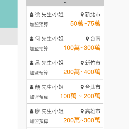
霏等茶
2
徐 先生/小姐
新北市
秉宏小米甜甜圈
3
50萬~75萬
加盟預算
潮鍋癮
4
何 先生/小姐
台南
咖啡LOOK
5
100萬~300萬
加盟預算
鼎威維修
6
呂 先生/小姐
新竹市
【曉妍美妝】誠徵行政櫃檯
200萬~400萬
88thai發發泰-泰式飯行家
加盟預算
7
自助洗衣店誠徵代洗收送人員
顏 先生/小姐
呷尚寶
台北市
8
(台中市)
100萬 ~ 200萬
加盟預算
MUSHEN徵SPA美容芳療師
SHARE TEA歇腳亭
9
廖 先生/小姐
高雄市
日十。早午食加盟說明會
TEA TOP台灣第一味
10
200萬~300萬
加盟預算
拾鑶火鍋加盟說明會