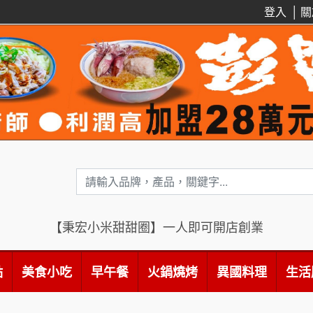
登入
│
關
【秉宏小米甜甜圈】一人即可開店創業
點
美食小吃
早午餐
火鍋燒烤
異國料理
生活