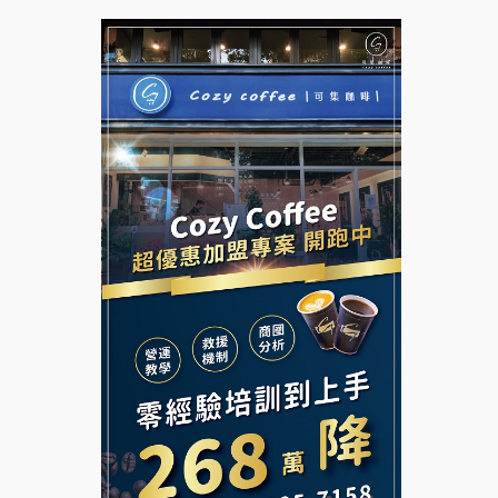
拉亞漢堡加盟說明會
台灣G湯加盟說明會
杜芳子古味茶鋪加盟說明會
彭富貴加盟說明會
優握握×酸奶大獅加盟說明會
NU PASTA義大利麵加盟說明
會
冬城門加盟說明會
潮鍋癮加盟說明會
拾鑶火鍋加盟說明會
蓁伙烤倆吃加盟說明會
阿性情趣無人販售所加盟明會
霏等茶加盟說明會
龍涎居好湯加盟說明會
早安山丘加盟說明會
舒油頭加盟說明會
冰封仙果加盟說明會
韓金量加盟說明會
Ramble Café 漫步藍咖啡加盟