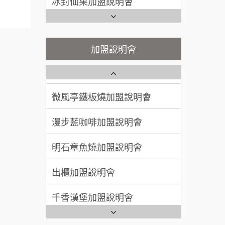
100萬~300萬
加盟預算
潮味決-湯滷專門店加盟說明會
Ramble Café 漫步藍咖啡加盟
說明會
呂 先生/小姐
新竹市
鬍子茶加盟說明會
微風亭鐵板燒加盟說明會
加盟說明會
200萬~400萬
加盟預算
鮮茶道加盟說明會
鮮茶道加盟說明會
顏 先生/小姐
台北市
微風亭鐵板燒加盟說明會
100萬 ~ 200萬
【曉妍美妝】誠徵行政櫃檯
加盟預算
漫步藍咖啡加盟說明會
廖 先生/小姐
高雄市
自助洗衣店誠徵代洗收送人員
200萬~300萬
(台中市)
加盟預算
明石章魚燒加盟說明會
MUSHEN徵SPA美容芳療師
出櫃加盟說明會
日十。早午食加盟說明會
千香漢堡加盟說明會
拾鑶火鍋加盟說明會
七盞茶加盟說明會
全家加盟說明會