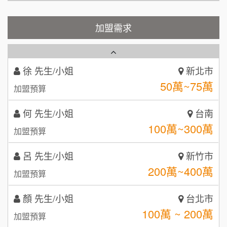
100萬 ~150萬
1
加盟預算
霏等茶
加盟需求
2
徐 先生/小姐
新北市
50萬~75萬
加盟預算
秉宏小米甜甜圈
3
何 先生/小姐
台南
潮鍋癮
4
100萬~300萬
加盟預算
咖啡LOOK
5
呂 先生/小姐
新竹市
鼎威維修
6
200萬~400萬
加盟預算
【曉妍美妝】誠徵行政櫃檯
88thai發發泰-泰式飯行家
7
顏 先生/小姐
台北市
自助洗衣店誠徵代洗收送人員(台中市)
100萬 ~ 200萬
呷尚寶
加盟預算
8
MUSHEN徵SPA美容芳療師
廖 先生/小姐
SHARE TEA歇腳亭
高雄市
9
200萬~300萬
加盟預算
日十。早午食加盟說明會
TEA TOP台灣第一味
10