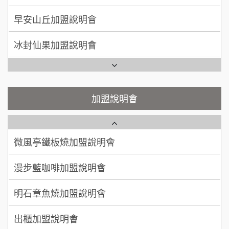
SHARE TEA歇腳亭加盟說明會
100萬~300萬
加盟預算
冰封仙果加盟說明會
潮味決-湯滷專門店加盟說明會
呂 先生/小姐
新竹市
Ramble Café 漫步藍咖啡加盟說明會
200萬~400萬
加盟預算
鬍子茶加盟說明會
微風亭鐵板燒加盟說明會
顏 先生/小姐
台北市
鮮茶道加盟說明會
鮮茶道加盟說明會
加盟說明會
100萬 ~ 200萬
加盟預算
微風亭鐵板燒加盟說明會
【曉妍美妝】誠徵行政櫃檯
廖 先生/小姐
高雄市
漫步藍咖啡加盟說明會
200萬~300萬
自助洗衣店誠徵代洗收送人員(台中市)
加盟預算
明石章魚燒加盟說明會
MUSHEN徵SPA美容芳療師
出櫃加盟說明會
日十。早午食加盟說明會
千香漢堡加盟說明會
拾鑶火鍋加盟說明會