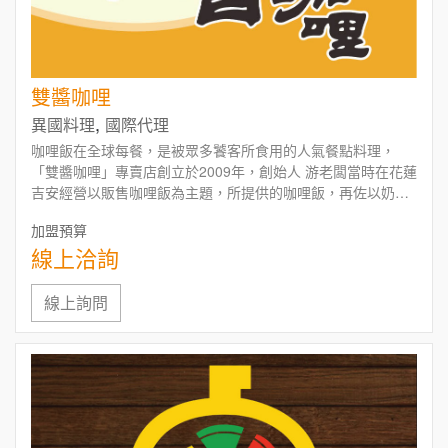
雙醬咖哩
,
異國料理
國際代理
咖哩飯在全球每餐，是被眾多饕客所食用的人氣餐點料理，
「雙醬咖哩」專賣店創立於2009年，創始人 游老闆當時在花蓮
吉安經營以販售咖哩飯為主題，所提供的咖哩飯，再佐以奶油
起司、韓式泡菜及義式蕃茄，即成free搭配的雙醬咖哩，即使
加盟預算
是每天食用也百吃不厭而深受好評。
線上洽詢
線上詢問