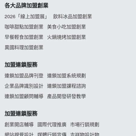
各大品牌加盟創業
阿性情趣無人販售所加盟明會
2026「線上加盟展」
飲料冰品加盟創業
龍涎居好湯加盟說明會
咖啡甜點加盟創業
美食小吃加盟創業
早餐輕食加盟創業
火鍋燒烤加盟創業
舒油頭加盟說明會
異國料理加盟創業
韓金量加盟說明會
加盟連鎖服務
義氣豐發雞加盟說明會
連鎖加盟品牌刊登
連鎖加盟系統規劃
企業品牌識別設計
連鎖加盟課程諮詢
Mr.Wish加盟說明會
連鎖加盟顧問輔導
產品開發研發教學
白鬍泡泡 BOHO POPO加盟說明會
加盟連鎖服務
雞咕雞咕加盟說明會
創業開店輔導
國際代理推廣
市場行銷規劃
TEA TOP加盟說明會
網站視覺設計
媒體行銷宣傳
吉祥物設計物