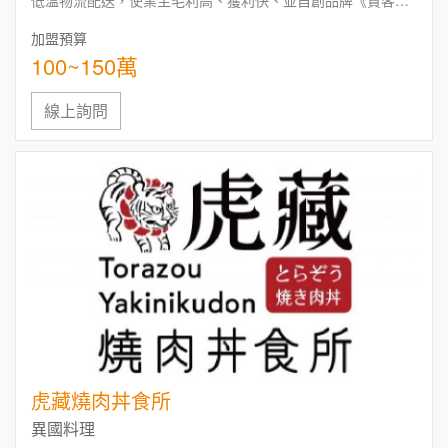
低溫物流配送，使業主毛利高、獲利快、並自創品牌《貴客披
薩燒烤店》。
加盟預算
持續研發符合市場消費者需求的風味，提供物美價廉之食材，
100~150萬
抱持誠信、負責且雙贏的經營態度，創造優勢，追求卓越，永
續經營，建立餐飲王國為最終目標。
讓貴客享用最歡愉優質賓至如歸的餐飲服務。
線上詢問
虎藏燒肉丼食所
異國料理