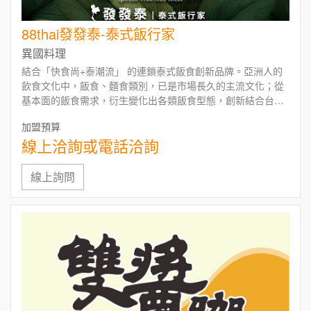
88thai發發泰-泰式飯行家
異國料理
結合「快食尚+泰潮流」 的連鎖泰式飯食創新品牌。亞洲人的
飲食文化中，飯食、麵食類別，已是市場長久的主流文化；從
基本面的飯食需求，衍生變化出各類飯食型態，創新結合台灣
人喜愛的異國風味-泰國南洋料理，將引領台灣「快食尚+泰潮
加盟預算
流」 的泰式飯食第一品牌。
線上洽詢或電話洽詢
泰式餐點結合全新創新元素，泰風三寶飯、曼谷行家香腸飯、
泰式檸檬雞與滴雞精的套餐組合…等餐點，可謂全台首創之餐
飲業態。88thai導入最新自動點餐系統，結合電子支付讓顧客
線上詢問
快速點餐，「標準化、快速化、簡單化」的製餐流程，結合
KDS系統，讓人員快速出餐。
品牌特色:標準模組化、優質差異化、泰時尚潮流化、快速出餐
化，新穎舒適的用餐空間，讓顧客耳目一新。
88thai以快速深耕台灣，布局全台灣為願景，
把微笑幸福滋味及感動帶到全台灣。
歡迎您來發~