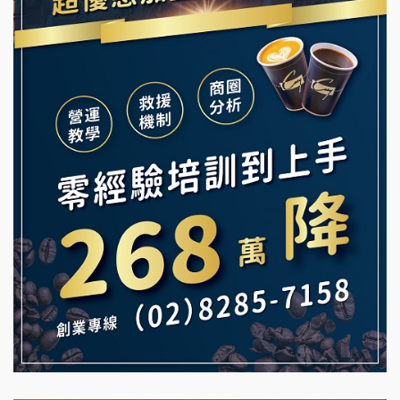
韓金量加盟說明會
Ramble Café 漫步藍咖啡加盟說明會
義氣豐發雞加盟說明會
微風亭鐵板燒加盟說明會
Mr.Wish加盟說明會
鮮茶道加盟說明會
白鬍泡泡 BOHO POPO加盟說明會
【曉妍美妝】誠徵行政櫃檯
雞咕雞咕加盟說明會
自助洗衣店誠徵代洗收送人員(台中市)
TEA TOP加盟說明會
MUSHEN徵SPA美容芳療師
珍好味臭臭鍋加盟說明會
日十。早午食加盟說明會
藍象廷泰式火鍋加盟說明會
拾鑶火鍋加盟說明會
日十。早午食加盟說明會