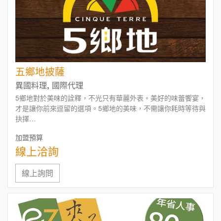
五鄉地披薩
,
異國料理
國際代理
5鄉地對於美味的詮釋，不光只有華麗外表。美好的味蕾饗宴，
才是讓你前來逗留的選項。5鄉地的美味，不需讓你耗時等待與
抉擇…
把最珍貴的時光，預留給你的朋友、家人或常相廝守的人生伴
加盟預算
侶吧！
線上洽詢
線上詢問