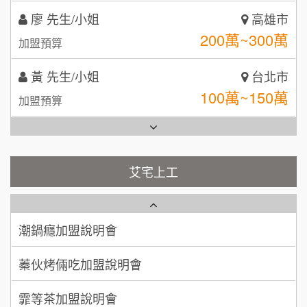
黃 先生/小姐
台北市
拾鑶火鍋加盟說明會
100萬~150萬
加盟預算
全家加盟說明會
林 先生/小姐
屏東縣
台灣G湯加盟說明會
100萬 ~ 200萬
加盟預算
彭富貴加盟說明會
吳 先生/小姐
屏東縣
100萬~200萬
藍象廷泰式火鍋加盟說明會
加盟預算
NU PASTA義大利麵加盟說明會
艾宅上工
日十。早午食加盟說明會
周 先生/小姐
台北
潮鍋癮加盟說明會
100萬 ~150萬
加盟預算
上宇林加盟說明會
蓁伙烤倆吃加盟說明會
徐 先生/小姐
新北市
莫尼早餐Morni加盟說明會
霏等茶加盟說明會
50萬~75萬
加盟預算
手作功夫茶加盟說明會
早安山丘加盟說明會
何 先生/小姐
台南