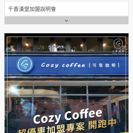
七盞茶加盟說明會
全家加盟說明會
拉亞漢堡加盟說明會
台灣G湯加盟說明會
杜芳子古味茶鋪加盟說明會
彭富貴加盟說明會
優握握×酸奶大獅加盟說明會
NU PASTA義大利麵加盟說明會
冬城門加盟說明會
潮鍋癮加盟說明會
拾鑶火鍋加盟說明會
蓁伙烤倆吃加盟說明會
阿性情趣無人販售所加盟明會
霏等茶加盟說明會
龍涎居好湯加盟說明會
早安山丘加盟說明會
舒油頭加盟說明會
冰封仙果加盟說明會