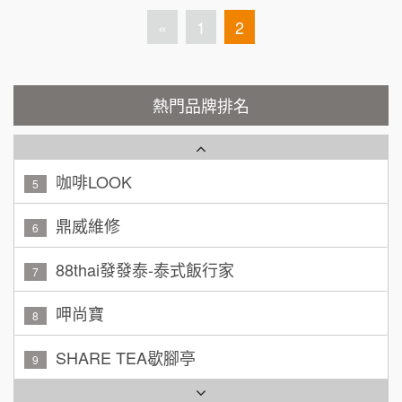
霏等茶
2
100萬 ~ 200萬
«
1
2
加盟預算
秉宏小米甜甜圈
3
廖 先生/小姐
高雄市
潮鍋癮
4
200萬~300萬
熱門品牌排名
加盟預算
咖啡LOOK
5
黃 先生/小姐
台北市
100萬~150萬
鼎威維修
加盟預算
6
林 先生/小姐
88thai發發泰-泰式飯行家
屏東縣
7
100萬 ~ 200萬
加盟預算
呷尚寶
8
吳 先生/小姐
屏東縣
SHARE TEA歇腳亭
9
100萬~200萬
加盟預算
TEA TOP台灣第一味
10
周 先生/小姐
台北
Cozy coffee可集咖啡