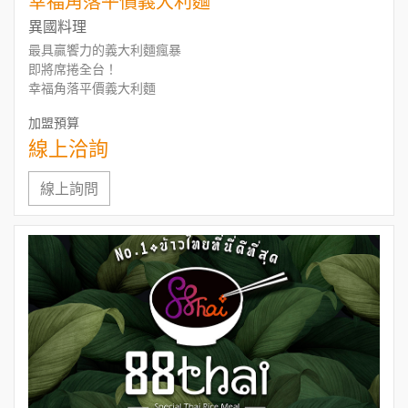
幸福角落平價義大利麵
異國料理
最具贏饗力的義大利麵瘋暴
即將席捲全台！
幸福角落平價義大利麵
加盟預算
線上洽詢
線上詢問