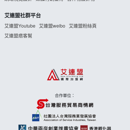
珍好味臭臭鍋加盟說明會
艾連盟社群平台
藍象廷泰式火鍋加盟說明會
艾連盟Youtube
艾連盟weibo
艾連盟粉絲頁
艾連盟痞客幫
日十。早午食加盟說明會
上宇林加盟說明會
莫尼早餐Morni加盟說明會
手作功夫茶加盟說明會
合作單位：