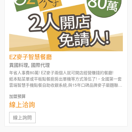
周 先生/小姐
台北
100萬 ~150萬
加盟預算
鼎威維修
6
EZ麥子智慧餐廳
徐 先生/小姐
新北市
88thai發發泰-泰式飯行家
7
,
異國料理
國際代理
50萬~75萬
加盟預算
年省人事費80萬! EZ麥子兩個人就可開店經營賺錢的餐廳!
呷尚寶
8
紙本點菜單或平板點餐廚房出單機等方式落伍了!，全國第一套
何 先生/小姐
台南
雲端智慧手機點餐自助收銀系統,與15年口碑品牌麥子磨麵聯合
SHARE TEA歇腳亭
100萬~300萬
打造全新概念外場無人智慧餐廳，外場不再需要聘僱員工,客人
9
加盟預算
加盟預算
手機點餐自助收銀,自己取餐自己回收
線上洽詢
TEA TOP台灣第一味
10
呂 先生/小姐
新竹市
200萬~400萬
加盟預算
線上詢問
Cozy coffee可集咖啡
1
顏 先生/小姐
台北市