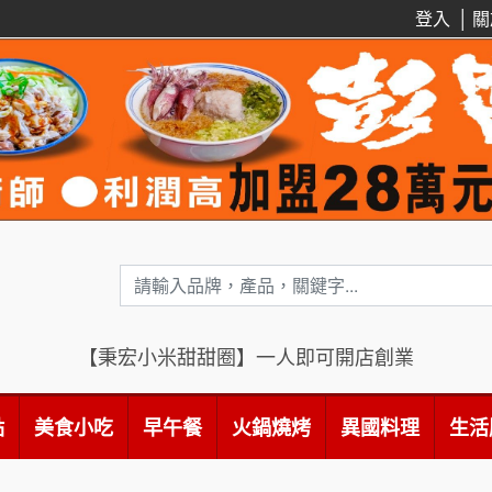
登入
│
關
【秉宏小米甜甜圈】一人即可開店創業
點
美食小吃
早午餐
火鍋燒烤
異國料理
生活