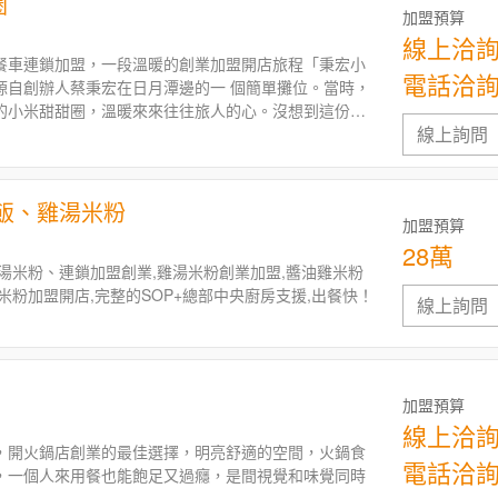
圈
搖飲加盟創業
加盟預算
線上洽
餐車連鎖加盟，⼀段溫暖的創業加盟開店旅程「秉宏⼩
電話洽
源⾃創辦⼈蔡秉宏在⽇⽉潭邊的⼀ 個簡單攤位。當時，
的⼩米甜甜圈，溫暖來來往往旅⼈的⼼。沒想到這份初
線上詢問
多顧客駐⾜，甚⾄願意排隊等待那現炸剛起鍋、外酥內
飯、雞湯米粉
加盟預算
28萬
湯米粉、連鎖加盟創業,雞湯米粉創業加盟,醬油雞米粉
米粉加盟開店,完整的SOP+總部中央廚房支援,出餐快！
線上詢問
加盟預算
線上洽
，開火鍋店創業的最佳選擇，明亮舒適的空間，火鍋食
電話洽
，一個人來用餐也能飽足又過癮，是間視覺和味覺同時