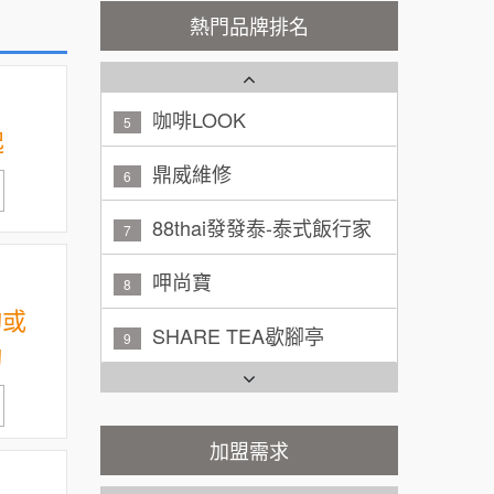
潮鍋癮
4
200萬~300萬
熱門品牌排名
加盟預算
咖啡LOOK
5
黃 先生/小姐
台北市
100萬~150萬
鼎威維修
加盟預算
6
起
林 先生/小姐
88thai發發泰-泰式飯行家
屏東縣
7
100萬 ~ 200萬
加盟預算
呷尚寶
8
吳 先生/小姐
屏東縣
SHARE TEA歇腳亭
9
100萬~200萬
加盟預算
詢或
TEA TOP台灣第一味
10
詢
周 先生/小姐
台北
Cozy coffee可集咖啡
100萬 ~150萬
1
加盟預算
霏等茶
加盟需求
2
徐 先生/小姐
新北市
50萬~75萬
加盟預算