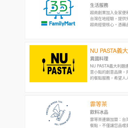
生活服務
超商創業加入全家便利
台灣在地經驗，提供
超商經營核心。憑藉
業加盟者追求穩定收
NU PASTA義
異國料理
NU PASTA義大
意小點的創意品牌，
的餐點服務，希望人
霏等茶
飲料冰品
霏等茶連鎖加盟：台
餐點，不僅讓您品嚐