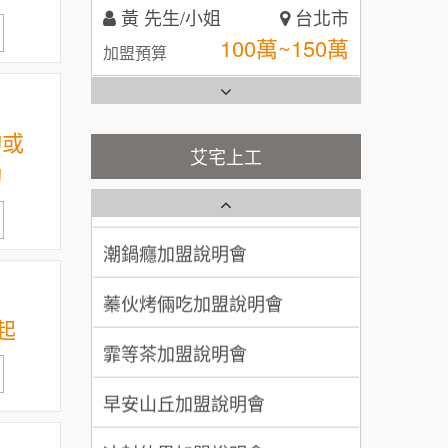
林 先生/小姐
屏東縣
全家加盟說明會
100萬 ~ 200萬
加盟預算
台灣G湯加盟說明會
吳 先生/小姐
屏東縣
100萬~200萬
加盟預算
詢或
彭富貴加盟說明會
艾宅上工
詢
藍象廷泰式火鍋加盟說明會
周 先生/小姐
台北
NU PASTA義大利麵加盟說明
100萬 ~150萬
會
加盟預算
日十。早午食加盟說明會
潮鍋癮加盟說明會
徐 先生/小姐
新北市
上宇林加盟說明會
蓁伙烤倆吃加盟說明會
50萬~75萬
加盟預算
起
莫尼早餐Morni加盟說明會
霏等茶加盟說明會
何 先生/小姐
台南
手作功夫茶加盟說明會
100萬~300萬
加盟預算
早安山丘加盟說明會
SHARE TEA歇腳亭加盟說明會
呂 先生/小姐
新竹市
冰封仙果加盟說明會