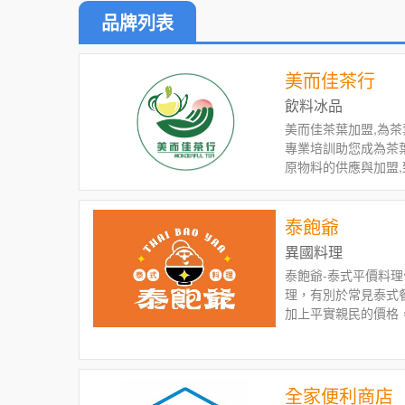
品牌列表
美而佳茶行
飲料冰品
美而佳茶葉加盟,為
專業培訓助您成為茶
原物料的供應與加盟
會。
泰飽爺
異國料理
泰飽爺-泰式平價料
理，有別於常見泰式
加上平實親民的價格
將泰式南洋風味，融
拋飯、椰奶綠咖哩、
單選擇，一定可以滿
加盟，泰式小吃加盟
全家便利商店