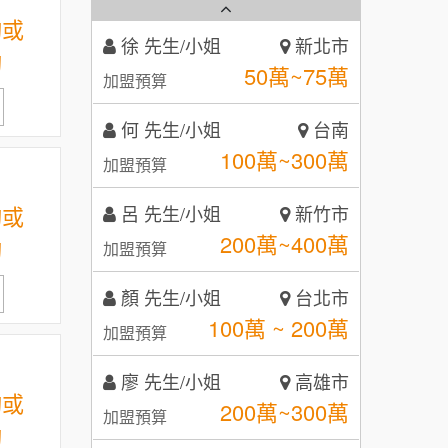
秉宏小米甜甜圈
3
詢或
何 先生/小姐
台南
潮鍋癮
詢
4
100萬~300萬
加盟預算
咖啡LOOK
5
呂 先生/小姐
新竹市
鼎威維修
6
200萬~400萬
加盟預算
88thai發發泰-泰式飯行家
7
詢或
顏 先生/小姐
台北市
【曉妍美妝】誠徵行政櫃檯
100萬 ~ 200萬
詢
呷尚寶
加盟預算
8
自助洗衣店誠徵代洗收送人員
廖 先生/小姐
SHARE TEA歇腳亭
高雄市
9
(台中市)
200萬~300萬
加盟預算
MUSHEN徵SPA美容芳療師
TEA TOP台灣第一味
10
黃 先生/小姐
台北市
日十。早午食加盟說明會
詢或
100萬~150萬
加盟預算
詢
拾鑶火鍋加盟說明會