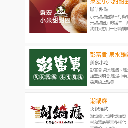
秉宏小米甜甜
飲品。飲料加盟、手
咖啡甜點
小米甜甜圈攤車行動
米甜甜圈」的誕⽣：
我們只想⽤⼀份純樸
⼼，逐漸吸引越來越
Q的幸福滋味
彭富貴 泉水雞
美食小吃
彭富貴 泉水雞飯、雞
加盟說明會,雞湯小卷
採用線上點餐
潮鍋癮
火鍋燒烤
潮鍋癮火鍋連鎖加盟
材和湯底豐富多樣化