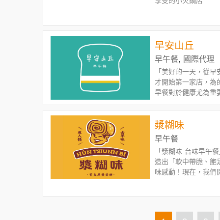
享受的小火鍋店
早安山丘
,
早午餐
國際代理
「美好的一天，從早
才開始第一家店，為
早餐對於健康尤為重
回家用餐的感覺。早
漿糊味
早午餐
「漿糊味-台味早午餐」
造出「軟中帶脆、飽
味感動！現在，我們開
數位化系統降低人力