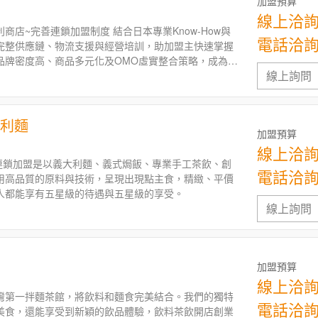
加盟預算
線上洽
商店~完善連鎖加盟制度 結合日本專業Know-How與
電話洽
完整供應鏈、物流支援與經營培訓，助加盟主快速掌握
品牌密度高、商品多元化及OMO虛實整合策略，成為創
線上詢問
益與長期連鎖加盟發展的優選品牌。
大利麵
加盟預算
線上洽
利麵連鎖加盟是以義大利麵、義式焗飯、專業手工茶飲、創
電話洽
用高品質的原料與技術，呈現出現點主食，精緻、平價
人都能享有五星級的待遇與五星級的享受。
線上詢問
加盟預算
線上洽
灣第一拌麵茶館，將飲料和麵食完美結合。我們的獨特
電話洽
美食，還能享受到新穎的飲品體驗，飲料茶飲開店創業