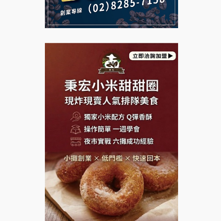
說明會
義氣豐發雞加盟說明會
微風亭鐵板燒加盟說明會
Mr.Wish加盟說明會
鮮茶道加盟說明會
白鬍泡泡 BOHO POPO加盟說
【曉妍美妝】誠徵行政櫃檯
明會
自助洗衣店誠徵代洗收送人員
雞咕雞咕加盟說明會
(台中市)
MUSHEN徵SPA美容芳療師
TEA TOP加盟說明會
日十。早午食加盟說明會
珍好味臭臭鍋加盟說明會
拾鑶火鍋加盟說明會
藍象廷泰式火鍋加盟說明會
日十。早午食加盟說明會