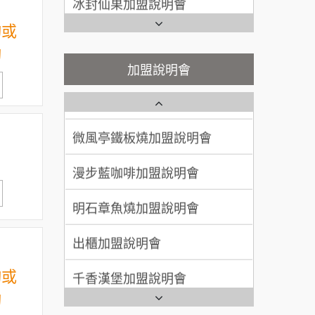
200萬~400萬
加盟預算
潮味決-湯滷專門店加盟說明會
詢或
Ramble Café 漫步藍咖啡加盟
說明會
詢
顏 先生/小姐
台北市
鬍子茶加盟說明會
微風亭鐵板燒加盟說明會
加盟說明會
100萬 ~ 200萬
加盟預算
鮮茶道加盟說明會
鮮茶道加盟說明會
廖 先生/小姐
高雄市
微風亭鐵板燒加盟說明會
200萬~300萬
【曉妍美妝】誠徵行政櫃檯
加盟預算
漫步藍咖啡加盟說明會
自助洗衣店誠徵代洗收送人員
(台中市)
明石章魚燒加盟說明會
MUSHEN徵SPA美容芳療師
出櫃加盟說明會
日十。早午食加盟說明會
千香漢堡加盟說明會
詢或
拾鑶火鍋加盟說明會
詢
七盞茶加盟說明會
全家加盟說明會