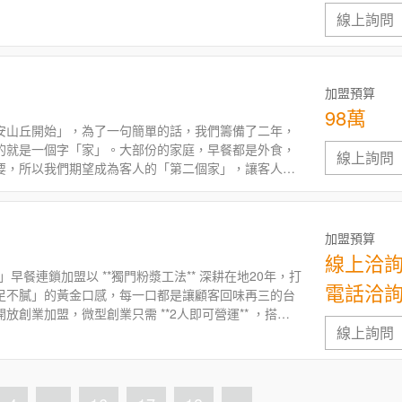
線上詢問
加盟預算
98萬
安山丘開始」，為了一句簡單的話，我們籌備了二年，
的就是一個字「家」。大部份的家庭，早餐都是外食，
線上詢問
要，所以我們期望成為客人的「第二個家」，讓客人有
安山丘早餐店加盟創業，加盟連鎖早餐
加盟預算
線上洽
早餐連鎖加盟以 **獨門粉漿工法** 深耕在地20年，打
電話洽
足不膩」的黃金口感，每一口都是讓顧客回味再三的台
放創業加盟，微型創業只需 **2人即可營運** ，搭配
線上詢問
開銷，助您快速站穩早餐創業開店藍海市場！