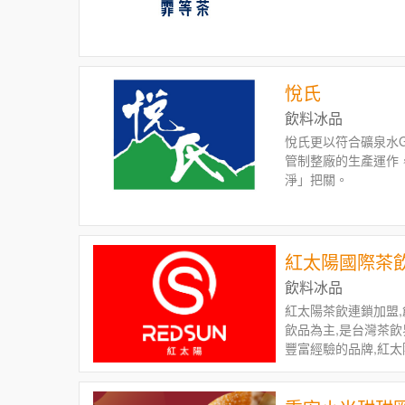
悅氏
飲料冰品
悅氏更以符合礦泉水GM
管制整廠的生產運作
淨」把關。
紅太陽國際茶
飲料冰品
紅太陽茶飲連鎖加盟,
飲品為主,是台灣茶飲
豐富經驗的品牌,紅
生」。熟悉的經典海
創新推出「巨無霸珍