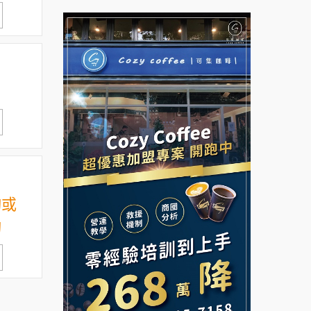
拉亞漢堡加盟說明會
台灣G湯加盟說明會
杜芳子古味茶鋪加盟說明會
彭富貴加盟說明會
優握握×酸奶大獅加盟說明會
NU PASTA義大利麵加盟說明
會
冬城門加盟說明會
潮鍋癮加盟說明會
拾鑶火鍋加盟說明會
蓁伙烤倆吃加盟說明會
阿性情趣無人販售所加盟明會
詢或
霏等茶加盟說明會
詢
龍涎居好湯加盟說明會
早安山丘加盟說明會
舒油頭加盟說明會
冰封仙果加盟說明會
韓金量加盟說明會
Ramble Café 漫步藍咖啡加盟