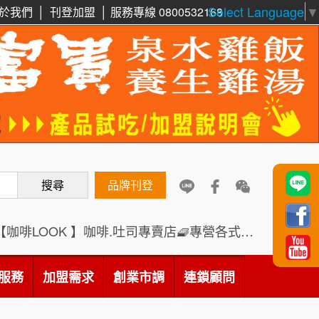
Select Language
▼
周 先生/小姐
台北
於我們
│
刊登加盟
│
服務專線 0800532168
100萬 ~150萬
加盟預算
鼎威維修
6
徐 先生/小姐
新北市
88thai發發泰-泰式飯行家
7
50萬~75萬
加盟預算
呷尚寶
8
何 先生/小姐
台南
SHARE TEA歇腳亭
100萬~300萬
9
加盟預算
搜尋
品牌刊登
TEA TOP台灣第一味
10
呂 先生/小姐
新竹市
200萬~400萬
加盟預算
Cozy coffee可集咖啡
1
【咖啡LOOK 】咖啡.吐司專賣店🧇專營各式創意法式吐司
顏 先生/小姐
台北市
霏等茶
2
100萬 ~ 200萬
服務
加盟需求
創業市調
連鎖顧問
加盟預算
秉宏小米甜甜圈
3
廖 先生/小姐
高雄市