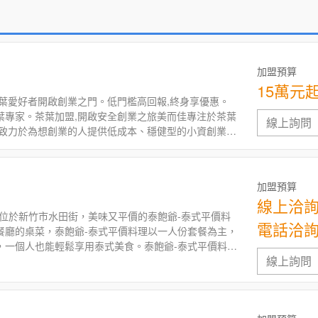
加盟預算
15萬元
茶葉愛好者開啟創業之門。低門檻高回報,終身享優惠。
葉專家。茶葉加盟,開啟安全創業之旅美而佳專注於茶葉
線上詢問
,致力於為想創業的人提供低成本、穩健型的小資創業機
加盟預算
線上洽
理位於新竹市水田街，美味又平價的泰飽爺-泰式平價料
電話洽
餐廳的桌菜，泰飽爺-泰式平價料理以一人份套餐為主，
，一個人也能輕鬆享用泰式美食。泰飽爺-泰式平價料理
線上詢問
合台灣在地適合的口味，特色推薦泰式湯飯麵、泰式打
椰奶紅咖哩、香酥椒麻雞、現泡泰式奶​茶，多樣化的菜
足您的味蕾，歡迎您的光臨。泰式料理加盟，異國料理
創業，加盟小吃