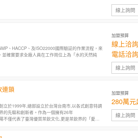
線上詢問
加盟預算
線上洽
P、HACCP、及ISO22000國際驗証的作業流程，來
電話洽
，並確實要求全廠人員在工作崗位上為「水的天然純
線上詢問
飲連鎖
加盟預算
280萬元
創立於1999年,總部設立於台灣台南市,以各式創意特調
界的先驅和創新者。作為一個擁有26年
線上詢問
太陽不僅代表了臺灣優質茶飲文化,更是茶飲界的「愛迪
尼根綠茶、太陽特調,這些年我們持續
珠奶茶、巨無霸多多、紅玉冰磚厚鮮奶茶」等排隊熱銷