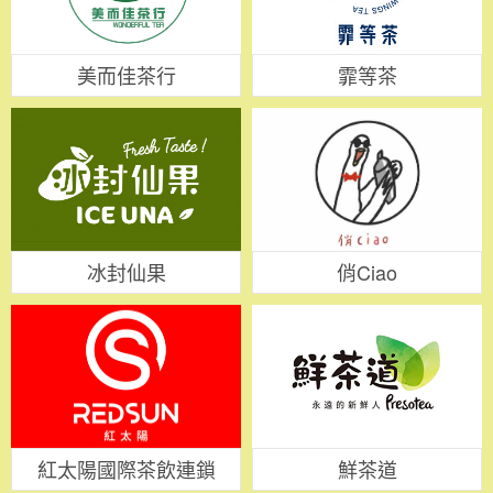
美而佳茶行
霏等茶
冰封仙果
俏Ciao
紅太陽國際茶飲連鎖
鮮茶道