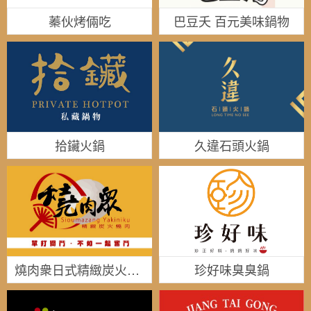
蓁伙烤倆吃
巴豆夭 百元美味鍋物
拾鑶火鍋
久違石頭火鍋
燒肉衆日式精緻炭火燒肉
珍好味臭臭鍋