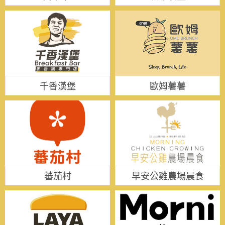
千香漢堡
歐姆薯薯
蕃茄村
早安公雞農場晨食