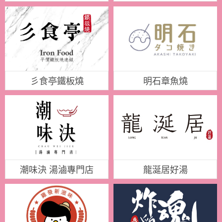
彡食亭鐵板燒
明石章魚燒
潮味決 湯滷專門店
龍涎居好湯