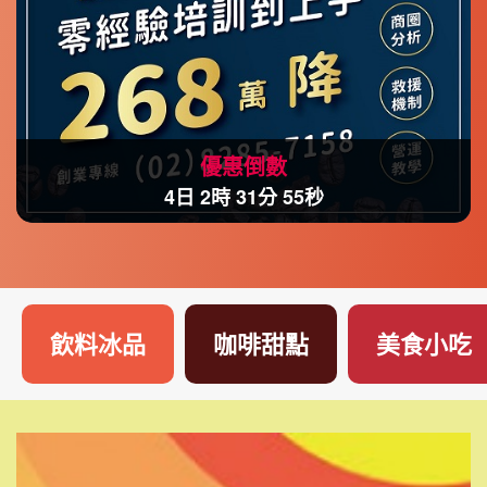
優惠倒數
4日 2時 31分 52秒
飲料冰品
咖啡甜點
美食小吃