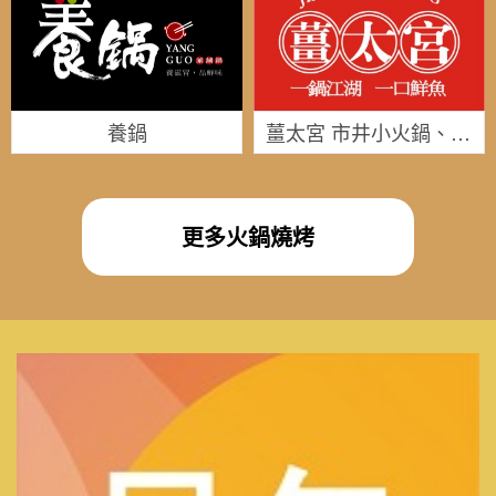
養鍋
薑太宮 市井小火鍋、江湖鍋燒麵
更多火鍋燒烤