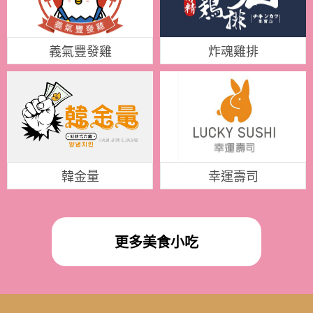
義氣豐發雞
炸魂雞排
韓金量
幸運壽司
更多美食小吃