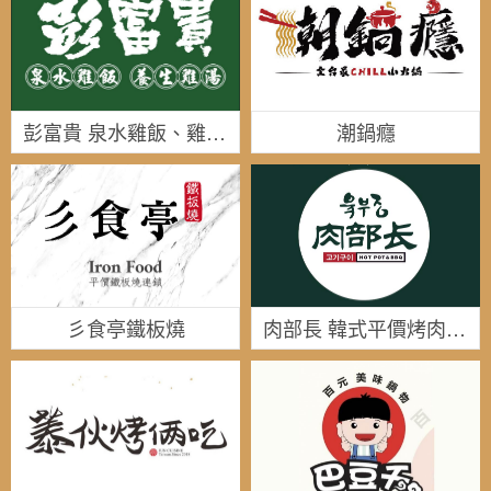
彭富貴 泉水雞飯、雞湯米粉
潮鍋癮
彡食亭鐵板燒
肉部長 韓式平價烤肉鍋物