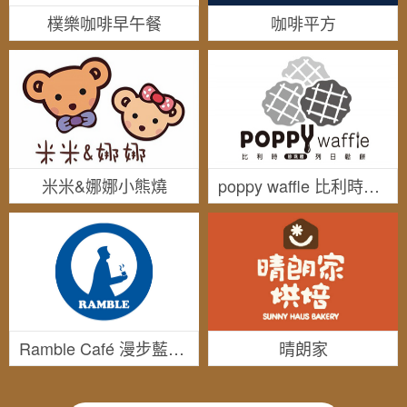
樸樂咖啡早午餐
咖啡平方
米米&娜娜小熊燒
poppy waffle 比利時列日鬆餅
Ramble Café 漫步藍咖啡
晴朗家