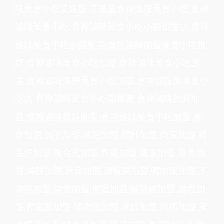
味美食小吃艾連盟
,
艾連盟食神滷味美食小吃
,
食神
滷味美食小吃
,
食神滷味美食小吃小額加盟店
,
食神
滷味美食小吃小額創業
,
食神滷味加盟美食小吃推
薦
,
食神滷味美食小吃加盟
,
食神滷味美食小吃創
業
,
食神滷味連鎖美食小吃加盟
,
食神滷味開美食小
吃店
,
食神滷味美食小吃開餐廳
,
食神滷味飲料加
盟
,
食神滷味飲料創業
,
食神滷味美食小吃加盟
,
素
食加盟
,
包子加盟
,
涼麵加盟
,
餛飩加盟
,
肉羹加盟
,
雞
蛋仔加盟
,
複合式加盟
,
炸雞加盟
,
攤車加盟
,
排骨加
盟
,
燒餅加盟
,
烤魚加盟
,
鐵板燒加盟
,
鴨肉飯加盟
,
芋
頭餅加盟
,
扁食加盟
,
便當加盟
,
鹹酥雞加盟
,
湯包加
盟
,
鴨香飯加盟
,
滷肉飯加盟
,
水餃加盟
,
烤鴨加盟
,
東