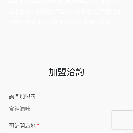
山鴨頭加盟
,
鹹水雞加盟
,
雞排加盟
,
蛋餅加盟
,
牛肉
麵加盟
,
蔥油餅加盟
,
炸蛋蔥油餅加盟
,
生煎包加盟
,
炸雞店加盟
,
土魠魚加盟
,
麵加盟
,
水煎包加盟
加盟洽詢
詢問加盟商
食神滷味
預計開店地
*