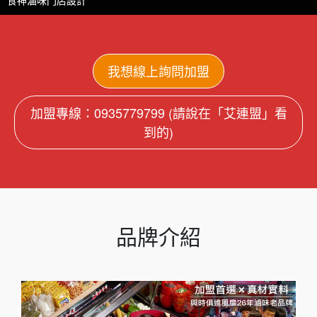
食神滷味門店設計
食神滷味門店設計
食神滷味門店設計
食神滷味門店設計
我想線上詢問加盟
加盟專線：0935779799 (請說在「艾連盟」看
到的)
品牌介紹