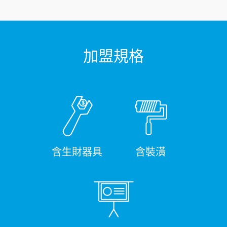
加盟規格
含生財器具
含裝潢