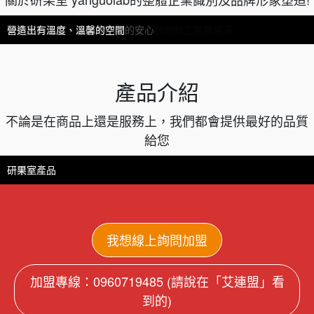
研果室-店面形象
針對時下流行風格、色系調整
營造出有溫度、溫馨的空間
針對時下流行風格、色系調整
店內環境以白色為基底，打造新型態創新工業風裝潢
主打外帶模式
研果室的用心，讓民眾們喝的安心
營造出有溫度、溫馨的空間
產品介紹
不論是在商品上還是服務上，我們都會提供最好的品質
給您
研冰沙
研果調
研芝士奶蓋
研氣泡
研茶鐵
研選茶
研嚼糖
研果室產品
我想線上詢問加盟
加盟專線：0960719485 (請說在「艾連盟」看
到的)