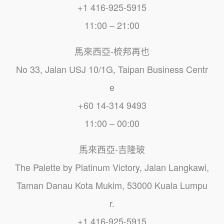
+1 416-925-5915
11:00 – 21:00
馬來西亞-梳邦再也
No 33, Jalan USJ 10/1G, Taipan Business Centr
e
+60 14-314 9493
11:00 – 00:00
馬來西亞-吉隆玻
The Palette by Platinum Victory, Jalan Langkawi,
Taman Danau Kota Mukim, 53000 Kuala Lumpu
r.
+1 416-925-5915