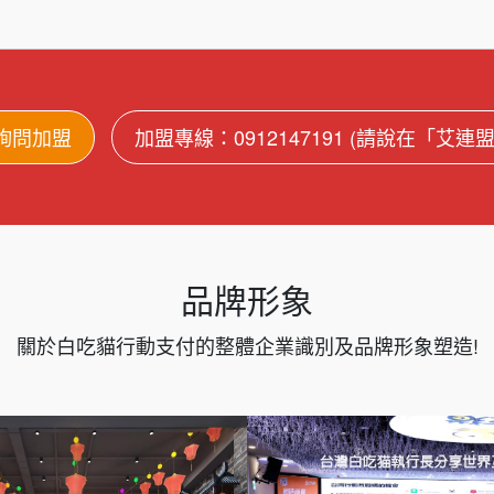
詢問加盟
加盟專線：0912147191 (請說在「艾連
品牌形象
關於白吃貓行動支付的整體企業識別及品牌形象塑造!