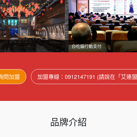
白吃貓行動支付
詢問加盟
加盟專線：0912147191 (請說在「艾連
品牌介紹