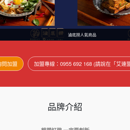
滷底撈人氣商品
詢問加盟
加盟專線：0955 692 168 (請說在「艾
品牌介紹