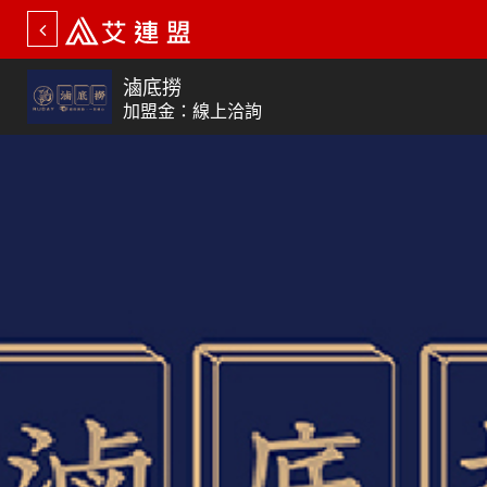
滷底撈
加盟金：線上洽詢