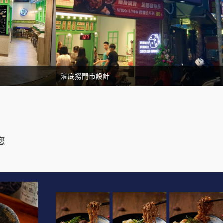
滷底撈門市設計
您