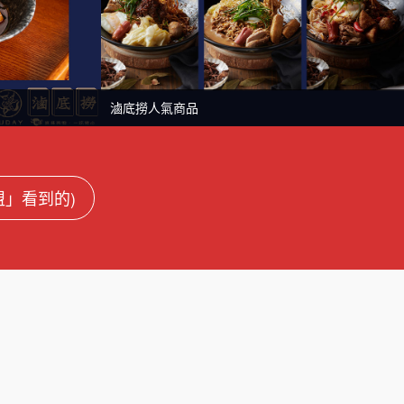
滷底撈人氣商品
連盟」看到的)