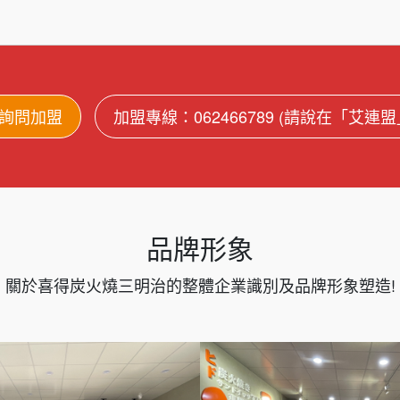
詢問加盟
加盟專線：062466789 (請說在「艾連
品牌形象
關於喜得炭火燒三明治的整體企業識別及品牌形象塑造!