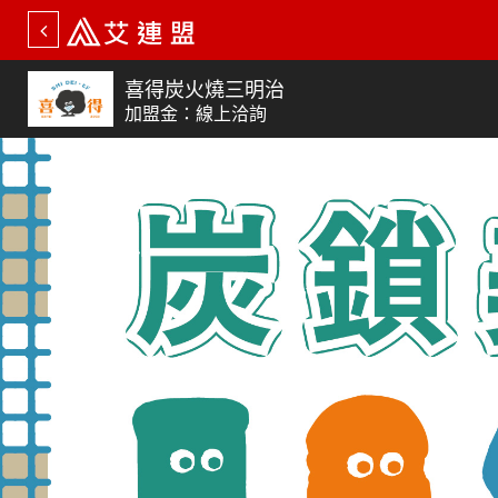
喜得炭火燒三明治
加盟金：線上洽詢