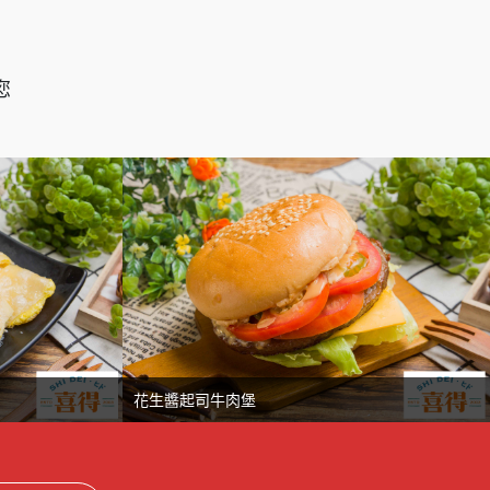
您
花生醬起司牛肉堡