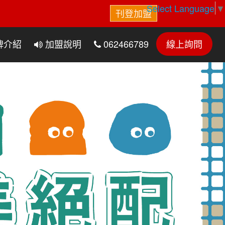
Select Language
▼
刊登加盟
牌介紹
加盟說明
062466789
線上詢問