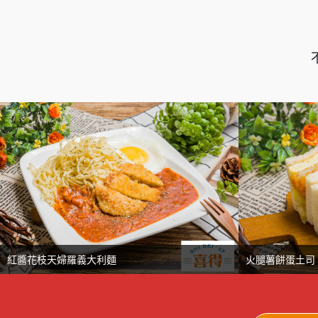
紅醬花枝天婦羅義大利麵
火腿薯餅蛋土司