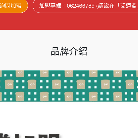
詢問加盟
加盟專線：062466789 (請說在「艾連
品牌介紹