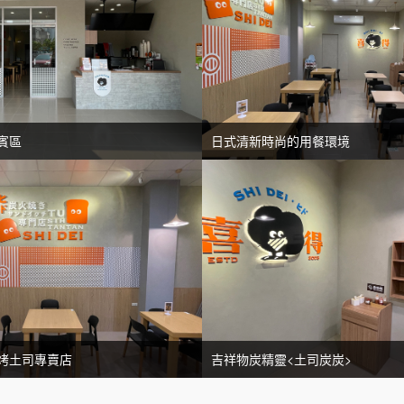
賓區
日式清新時尚的用餐環境
烤土司專賣店
吉祥物炭精靈<土司炭炭>