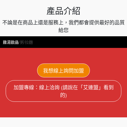
產品介紹
不論是在商品上還是服務上，我們都會提供最好的品質
給您
主題產品
台灣好雞湯
產品項目
產品項目魚湯
超值套餐
雞湯麵線/粥/拉麵
雞湯麵線/粥/拉麵
雞湯飲品
我想線上詢問加盟
加盟專線：線上洽詢 (請說在「艾連盟」看到
的)