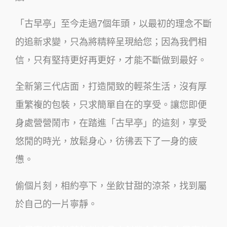
「古早亭」至今走過7個年頭，以最初的理念不斷
的追新求變，只為將精粹呈現給您；因為我們相
信，只有堅持更好再更好，才能不斷做到最好。
全新第三代店面，打造閒致的輕茶生活，沒有厚
重繁複的包裝，只求簡單自在的享受。讓您即便
身處營營鬧市，在踏進「古早亭」的這刻，享受
悠閒的時光，放鬆身心，彷彿丟下了一身的疲
憊。
偷個片刻，相約亭下，坐飲甘甜的涼茶，找到屬
於自己的一片寧靜。