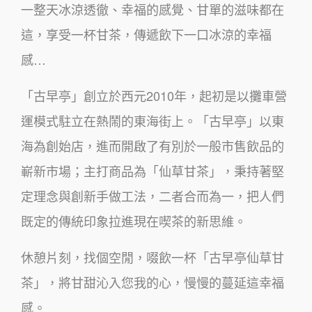
一整天冰涼透徹、幸福的感覺、甘單的滋味都在
這，享受一杯甘茶，傳遞飲下一口冰涼的幸福
感…
「古早亭」創立於西元2010年，起初是以攤車營
運模式駐立在熱鬧的東海街上。「古早亭」以東
海為創始店，進而開啟了有別於一般市售飲品的
嶄新市場；主打商品為「仙草甘茶」，秉持著堅
定理念與創新手做工法，二者合而為一，把人們
既定的傳統印象拉進現在喫茶的新思維。
休憩片刻，找個空閒，啜飲一杯「古早亭仙草甘
茶」，將甘甜沁入您我的心，慢慢的蔓延這幸福
感。