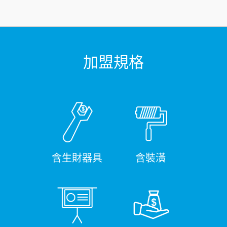
加盟規格
含生財器具
含裝潢