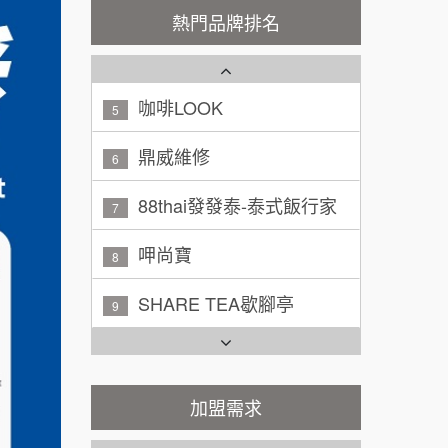
潮鍋癮
4
200萬~300萬
熱門品牌排名
加盟預算
咖啡LOOK
5
黃 先生/小姐
台北市
100萬~150萬
鼎威維修
加盟預算
6
林 先生/小姐
88thai發發泰-泰式飯行家
屏東縣
7
100萬 ~ 200萬
加盟預算
呷尚寶
8
吳 先生/小姐
屏東縣
SHARE TEA歇腳亭
9
100萬~200萬
加盟預算
TEA TOP台灣第一味
10
周 先生/小姐
台北
Cozy coffee可集咖啡
100萬 ~150萬
1
加盟預算
霏等茶
加盟需求
2
徐 先生/小姐
新北市
50萬~75萬
加盟預算