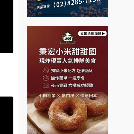
Mr.Wish加盟說明會
鮮茶道加盟說明會
白鬍泡泡 BOHO POPO加盟說
【曉妍美妝】誠徵行政櫃檯
明會
自助洗衣店誠徵代洗收送人員
雞咕雞咕加盟說明會
(台中市)
MUSHEN徵SPA美容芳療師
TEA TOP加盟說明會
日十。早午食加盟說明會
珍好味臭臭鍋加盟說明會
拾鑶火鍋加盟說明會
藍象廷泰式火鍋加盟說明會
日十。早午食加盟說明會
上宇林加盟說明會