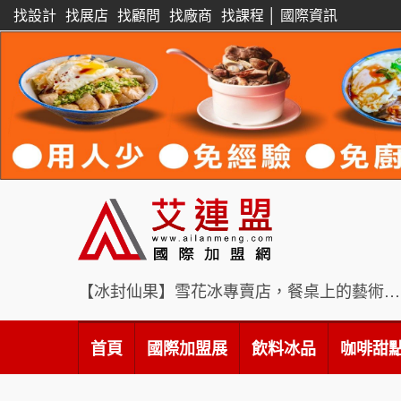
找設計
找展店
找顧問
找廠商
找課程
│
國際資訊
【冰封仙果】雪花冰專賣店，餐桌上的藝術饗宴
首頁
國際加盟展
飲料冰品
咖啡甜