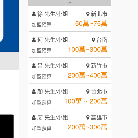
秉宏小米甜甜圈
3
何 先生/小姐
台南
潮鍋癮
4
100萬~300萬
加盟預算
咖啡LOOK
5
呂 先生/小姐
新竹市
鼎威維修
6
200萬~400萬
加盟預算
【曉妍美妝】誠徵行政櫃檯
88thai發發泰-泰式飯行家
7
顏 先生/小姐
台北市
自助洗衣店誠徵代洗收送人員
100萬 ~ 200萬
呷尚寶
加盟預算
8
(台中市)
MUSHEN徵SPA美容芳療師
廖 先生/小姐
SHARE TEA歇腳亭
高雄市
9
200萬~300萬
加盟預算
日十。早午食加盟說明會
TEA TOP台灣第一味
10
黃 先生/小姐
台北市
拾鑶火鍋加盟說明會
100萬~150萬
加盟預算
全家加盟說明會