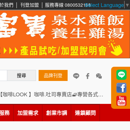
Select Language
▼
周 先生/小姐
台北
於我們
│
刊登加盟
│
服務專線 0800532168
100萬 ~150萬
加盟預算
鼎威維修
6
徐 先生/小姐
新北市
88thai發發泰-泰式飯行家
7
50萬~75萬
加盟預算
呷尚寶
8
何 先生/小姐
台南
SHARE TEA歇腳亭
100萬~300萬
9
加盟預算
搜尋
TEA TOP台灣第一味
品牌刊登
10
呂 先生/小姐
新竹市
200萬~400萬
加盟預算
Cozy coffee可集咖啡
1
【咖啡LOOK 】咖啡.吐司專賣店🧇專營各式創意法式吐司
顏 先生/小姐
台北市
霏等茶
2
100萬 ~ 200萬
服務
加盟需求
加盟預算
創業市調
連鎖顧問
秉宏小米甜甜圈
3
廖 先生/小姐
高雄市