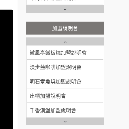
200萬~400萬
說明會
加盟預算
鬍子茶加盟說明會
微風亭鐵板燒加盟說明會
顏 先生/小姐
台北市
鮮茶道加盟說明會
鮮茶道加盟說明會
加盟說明會
100萬 ~ 200萬
加盟預算
微風亭鐵板燒加盟說明會
【曉妍美妝】誠徵行政櫃檯
廖 先生/小姐
高雄市
漫步藍咖啡加盟說明會
200萬~300萬
自助洗衣店誠徵代洗收送人員
加盟預算
(台中市)
明石章魚燒加盟說明會
MUSHEN徵SPA美容芳療師
出櫃加盟說明會
日十。早午食加盟說明會
千香漢堡加盟說明會
拾鑶火鍋加盟說明會
七盞茶加盟說明會
全家加盟說明會
拉亞漢堡加盟說明會
台灣G湯加盟說明會