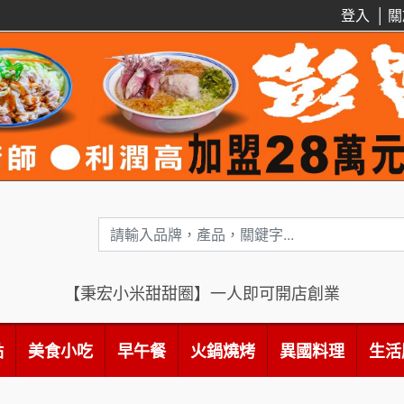
登入
│
關
【秉宏小米甜甜圈】一人即可開店創業
點
美食小吃
早午餐
火鍋燒烤
異國料理
生活