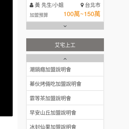
林 先生/小姐
屏東縣
台灣G湯加盟說明會
100萬 ~ 200萬
加盟預算
彭富貴加盟說明會
吳 先生/小姐
屏東縣
100萬~200萬
藍象廷泰式火鍋加盟說明會
加盟預算
NU PASTA義大利麵加盟說明
艾宅上工
會
日十。早午食加盟說明會
周 先生/小姐
台北
潮鍋癮加盟說明會
100萬 ~150萬
加盟預算
上宇林加盟說明會
蓁伙烤倆吃加盟說明會
徐 先生/小姐
新北市
莫尼早餐Morni加盟說明會
霏等茶加盟說明會
50萬~75萬
加盟預算
手作功夫茶加盟說明會
早安山丘加盟說明會
何 先生/小姐
台南
SHARE TEA歇腳亭加盟說明會
100萬~300萬
加盟預算
冰封仙果加盟說明會
潮味決-湯滷專門店加盟說明會
呂 先生/小姐
新竹市
Ramble Café 漫步藍咖啡加盟