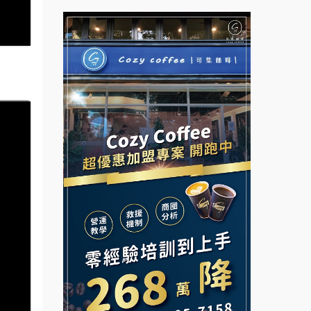
杜芳子古味茶鋪加盟說明會
彭富貴加盟說明會
優握握×酸奶大獅加盟說明會
NU PASTA義大利麵加盟說明
會
冬城門加盟說明會
潮鍋癮加盟說明會
拾鑶火鍋加盟說明會
蓁伙烤倆吃加盟說明會
阿性情趣無人販售所加盟明會
霏等茶加盟說明會
龍涎居好湯加盟說明會
早安山丘加盟說明會
舒油頭加盟說明會
冰封仙果加盟說明會
韓金量加盟說明會
Ramble Café 漫步藍咖啡加盟
說明會
義氣豐發雞加盟說明會
微風亭鐵板燒加盟說明會