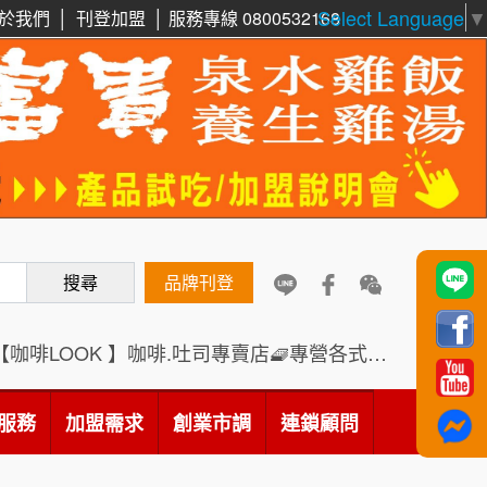
Select Language
▼
周 先生/小姐
台北
於我們
│
刊登加盟
│
服務專線 0800532168
100萬 ~150萬
加盟預算
鼎威維修
6
徐 先生/小姐
新北市
88thai發發泰-泰式飯行家
7
50萬~75萬
加盟預算
呷尚寶
8
何 先生/小姐
台南
SHARE TEA歇腳亭
100萬~300萬
9
加盟預算
搜尋
TEA TOP台灣第一味
品牌刊登
10
呂 先生/小姐
新竹市
200萬~400萬
加盟預算
Cozy coffee可集咖啡
1
【咖啡LOOK 】咖啡.吐司專賣店🧇專營各式創意法式吐司
顏 先生/小姐
台北市
霏等茶
2
100萬 ~ 200萬
服務
加盟需求
加盟預算
創業市調
連鎖顧問
秉宏小米甜甜圈
3
廖 先生/小姐
高雄市