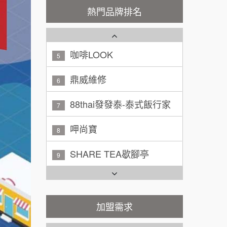
潮鍋癮
4
200萬~300萬
熱門品牌排名
加盟預算
咖啡LOOK
5
黃 先生/小姐
台北市
100萬~150萬
鼎威維修
加盟預算
6
林 先生/小姐
88thai發發泰-泰式飯行家
屏東縣
7
100萬 ~ 200萬
加盟預算
呷尚寶
8
吳 先生/小姐
屏東縣
SHARE TEA歇腳亭
9
100萬~200萬
加盟預算
TEA TOP台灣第一味
10
周 先生/小姐
台北
Cozy coffee可集咖啡
100萬 ~150萬
1
加盟預算
霏等茶
加盟需求
2
徐 先生/小姐
新北市
50萬~75萬
加盟預算