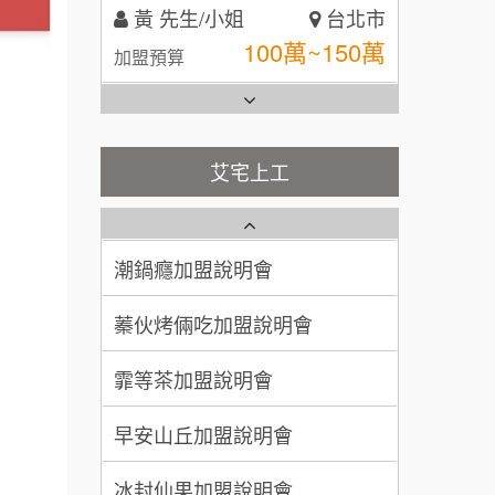
林 先生/小姐
屏東縣
台灣G湯加盟說明會
100萬 ~ 200萬
加盟預算
彭富貴加盟說明會
吳 先生/小姐
屏東縣
100萬~200萬
藍象廷泰式火鍋加盟說明會
加盟預算
NU PASTA義大利麵加盟說明
艾宅上工
會
日十。早午食加盟說明會
周 先生/小姐
台北
潮鍋癮加盟說明會
100萬 ~150萬
加盟預算
上宇林加盟說明會
蓁伙烤倆吃加盟說明會
徐 先生/小姐
新北市
莫尼早餐Morni加盟說明會
霏等茶加盟說明會
50萬~75萬
加盟預算
手作功夫茶加盟說明會
早安山丘加盟說明會
何 先生/小姐
台南
SHARE TEA歇腳亭加盟說明會
100萬~300萬
加盟預算
冰封仙果加盟說明會
潮味決-湯滷專門店加盟說明會
呂 先生/小姐
新竹市
Ramble Café 漫步藍咖啡加盟