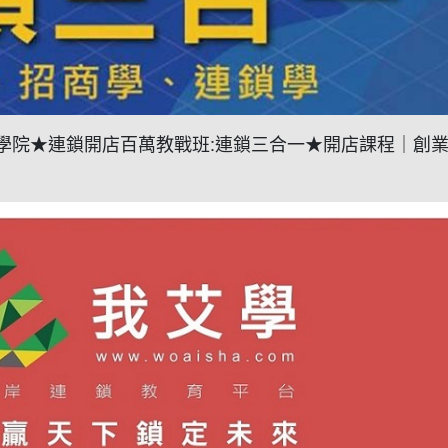
創業課程學院★連鎖開店百萬教戰班:連鎖三合一★開店課程｜創