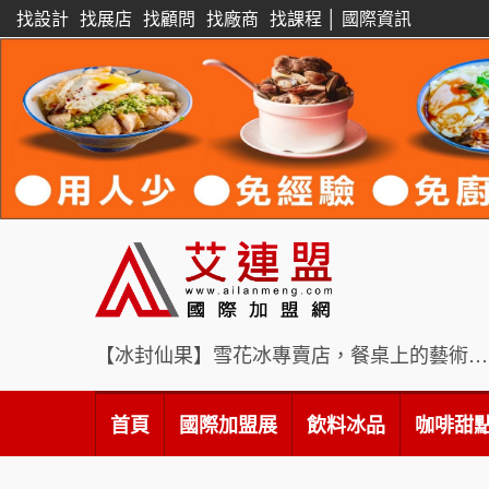
找設計
找展店
找顧問
找廠商
找課程
│
國際資訊
【冰封仙果】雪花冰專賣店，餐桌上的藝術饗宴
首頁
國際加盟展
飲料冰品
咖啡甜