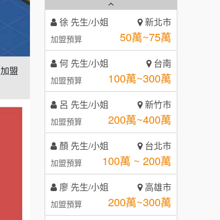
秉宏小米甜甜圈
3
何 先生/小姐
台南
潮鍋癮
4
100萬~300萬
加盟預算
咖啡LOOK
5
呂 先生/小姐
新竹市
業加盟
鼎威維修
6
200萬~400萬
加盟預算
【曉妍美妝】誠徵行政櫃檯
88thai發發泰-泰式飯行家
7
顏 先生/小姐
台北市
自助洗衣店誠徵代洗收送人員
100萬 ~ 200萬
呷尚寶
加盟預算
8
(台中市)
MUSHEN徵SPA美容芳療師
廖 先生/小姐
SHARE TEA歇腳亭
高雄市
9
200萬~300萬
加盟預算
日十。早午食加盟說明會
TEA TOP台灣第一味
10
黃 先生/小姐
台北市
拾鑶火鍋加盟說明會
100萬~150萬
加盟預算
全家加盟說明會