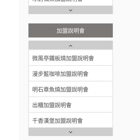
200萬~400萬
說明會
加盟預算
鬍子茶加盟說明會
微風亭鐵板燒加盟說明會
顏 先生/小姐
台北市
鮮茶道加盟說明會
鮮茶道加盟說明會
加盟說明會
100萬 ~ 200萬
加盟預算
微風亭鐵板燒加盟說明會
【曉妍美妝】誠徵行政櫃檯
廖 先生/小姐
高雄市
漫步藍咖啡加盟說明會
200萬~300萬
自助洗衣店誠徵代洗收送人員
加盟預算
(台中市)
明石章魚燒加盟說明會
MUSHEN徵SPA美容芳療師
出櫃加盟說明會
日十。早午食加盟說明會
千香漢堡加盟說明會
拾鑶火鍋加盟說明會
七盞茶加盟說明會
全家加盟說明會
拉亞漢堡加盟說明會
台灣G湯加盟說明會