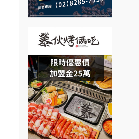
Mr.Wish加盟說明會
鮮茶道加盟說明會
白鬍泡泡 BOHO POPO加盟說
【曉妍美妝】誠徵行政櫃檯
明會
自助洗衣店誠徵代洗收送人員
雞咕雞咕加盟說明會
(台中市)
MUSHEN徵SPA美容芳療師
TEA TOP加盟說明會
日十。早午食加盟說明會
珍好味臭臭鍋加盟說明會
拾鑶火鍋加盟說明會
藍象廷泰式火鍋加盟說明會
日十。早午食加盟說明會
上宇林加盟說明會