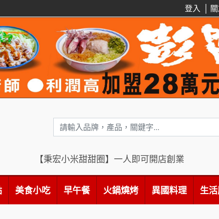
登入
│
關
【秉宏小米甜甜圈】一人即可開店創業
點
美食小吃
早午餐
火鍋燒烤
異國料理
生活