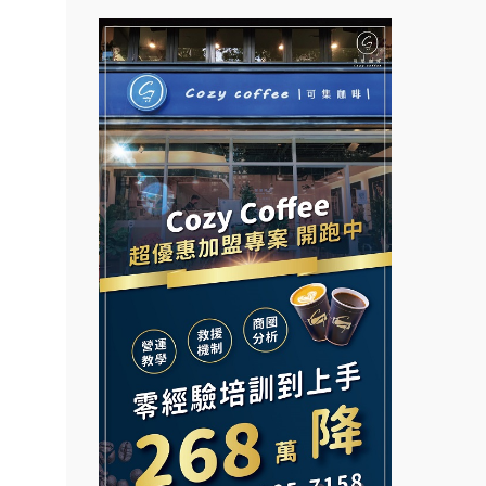
杜芳子古味茶鋪加盟說明會
彭富貴加盟說明會
優握握×酸奶大獅加盟說明會
NU PASTA義大利麵加盟說明
會
冬城門加盟說明會
潮鍋癮加盟說明會
拾鑶火鍋加盟說明會
蓁伙烤倆吃加盟說明會
阿性情趣無人販售所加盟明會
霏等茶加盟說明會
龍涎居好湯加盟說明會
早安山丘加盟說明會
舒油頭加盟說明會
冰封仙果加盟說明會
韓金量加盟說明會
Ramble Café 漫步藍咖啡加盟
說明會
義氣豐發雞加盟說明會
微風亭鐵板燒加盟說明會