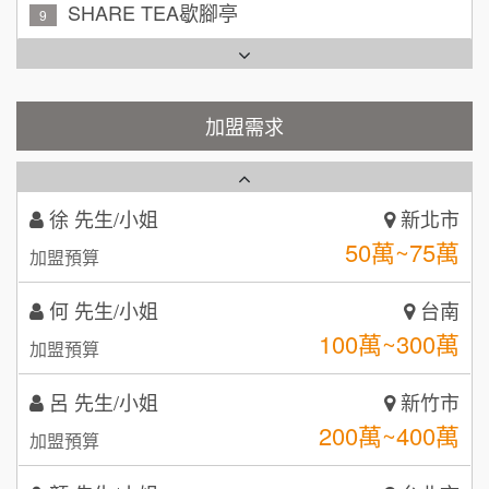
SHARE TEA歇腳亭
9
吳 先生/小姐
屏東縣
100萬~200萬
加盟預算
TEA TOP台灣第一味
10
周 先生/小姐
台北
Cozy coffee可集咖啡
1
加盟需求
100萬 ~150萬
加盟預算
霏等茶
2
徐 先生/小姐
新北市
秉宏小米甜甜圈
3
50萬~75萬
加盟預算
潮鍋癮
4
何 先生/小姐
台南
100萬~300萬
咖啡LOOK
加盟預算
5
鼎威維修
呂 先生/小姐
新竹市
6
200萬~400萬
加盟預算
【曉妍美妝】誠徵行政櫃檯
88thai發發泰-泰式飯行家
7
顏 先生/小姐
台北市
自助洗衣店誠徵代洗收送人員(台中市)