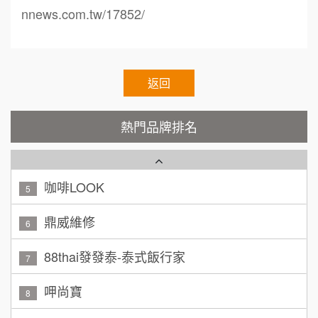
TEA TOP台灣第一味
nnews.com.tw/17852/
10
呂 先生/小姐
新竹市
Cozy coffee可集咖啡
1
200萬~400萬
加盟預算
霏等茶
返回
2
顏 先生/小姐
台北市
100萬 ~ 200萬
秉宏小米甜甜圈
加盟預算
3
熱門品牌排名
潮鍋癮
廖 先生/小姐
高雄市
4
200萬~300萬
加盟預算
咖啡LOOK
5
黃 先生/小姐
台北市
鼎威維修
6
100萬~150萬
加盟預算
88thai發發泰-泰式飯行家
7
林 先生/小姐
屏東縣
呷尚寶
100萬 ~ 200萬
8
加盟預算