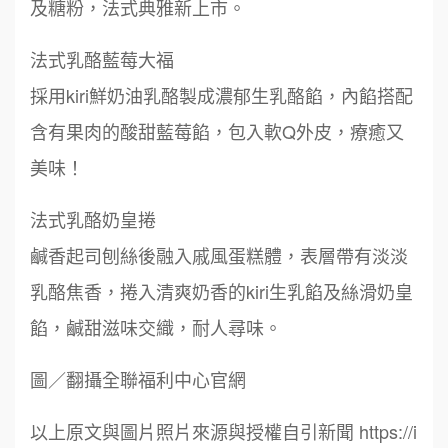
及糖粉，法式典雅新上市。
法式乳酪藍莓大福
採用kiri鮮奶油乳酪製成濃郁生乳酪餡，內餡搭配
含有果肉的酸甜藍莓餡，包入軟Q外皮，療癒又
美味！
法式乳酪奶皇捲
周 先生/小姐
台北
鹹香起司刨絲後融入戚風蛋糕體，表層帶有淡淡
鼎威維修
100萬 ~150萬
6
加盟預算
乳酪焦香，捲入清爽奶香的kiri生乳餡及絲滑奶皇
88thai發發泰-泰式飯行家
7
餡，鹹甜滋味交織，耐人尋味。
徐 先生/小姐
新北市
50萬~75萬
加盟預算
呷尚寶
8
圖／翻攝全聯福利中心官網
何 先生/小姐
台南
SHARE TEA歇腳亭
9
以上原文與圖片照片來源與授權自引新聞 https://i
100萬~300萬
加盟預算