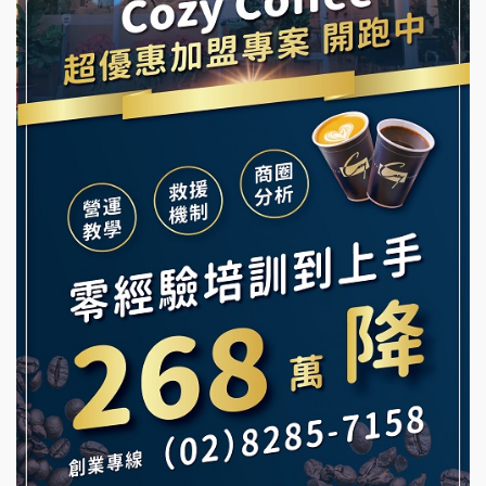
霏等茶加盟說明會
龍涎居好湯加盟說明會
早安山丘加盟說明會
舒油頭加盟說明會
冰封仙果加盟說明會
韓金量加盟說明會
Ramble Café 漫步藍咖啡加盟說明會
義氣豐發雞加盟說明會
微風亭鐵板燒加盟說明會
Mr.Wish加盟說明會
鮮茶道加盟說明會
白鬍泡泡 BOHO POPO加盟說明會
【曉妍美妝】誠徵行政櫃檯
雞咕雞咕加盟說明會
自助洗衣店誠徵代洗收送人員(台中市)
TEA TOP加盟說明會
MUSHEN徵SPA美容芳療師
珍好味臭臭鍋加盟說明會