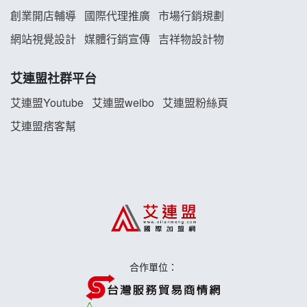
創業開店輔導
國際代理推廣
市場行銷規劃
雞咕雞咕加盟說明會
網站視覺設計
媒體行銷宣傳
吉祥物設計物
TEA TOP加盟說明會
艾連盟社群平台
珍好味臭臭鍋加盟說明會
艾連盟Youtube
艾連盟weibo
艾連盟粉絲頁
艾連盟痞客幫
藍象廷泰式火鍋加盟說明會
日十。早午食加盟說明會
上宇林加盟說明會
莫尼早餐Morni加盟說明會
合作單位：
手作功夫茶加盟說明會