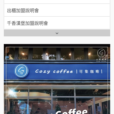
出櫃加盟說明會
日十。早午食加盟說明會
千香漢堡加盟說明會
拾鑶火鍋加盟說明會
七盞茶加盟說明會
全家加盟說明會
拉亞漢堡加盟說明會
台灣G湯加盟說明會
杜芳子古味茶鋪加盟說明會
彭富貴加盟說明會
優握握×酸奶大獅加盟說明會
NU PASTA義大利麵加盟說明會
冬城門加盟說明會
潮鍋癮加盟說明會
拾鑶火鍋加盟說明會
蓁伙烤倆吃加盟說明會
阿性情趣無人販售所加盟明會