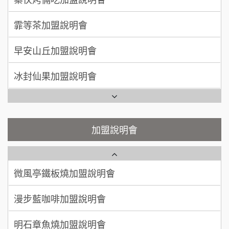
莫尼早餐Morni加盟說明會
霏等茶加盟說明會
徐 先生/小姐
新北市
50萬~75萬
加盟預算
手作功夫茶加盟說明會
早安山丘加盟說明會
何 先生/小姐
台南
SHARE TEA歇腳亭加盟說明會
冰封仙果加盟說明會
100萬~300萬
加盟預算
潮味決-湯滷專門店加盟說明會
Ramble Café 漫步藍咖啡加盟說明會
呂 先生/小姐
新竹市
鬍子茶加盟說明會
200萬~400萬
微風亭鐵板燒加盟說明會
加盟預算
加盟說明會
鮮茶道加盟說明會
鮮茶道加盟說明會
顏 先生/小姐
台北市
100萬 ~ 200萬
加盟預算
微風亭鐵板燒加盟說明會
【曉妍美妝】誠徵行政櫃檯
廖 先生/小姐
高雄市
漫步藍咖啡加盟說明會
自助洗衣店誠徵代洗收送人員(台中市)
200萬~300萬
加盟預算
明石章魚燒加盟說明會
MUSHEN徵SPA美容芳療師