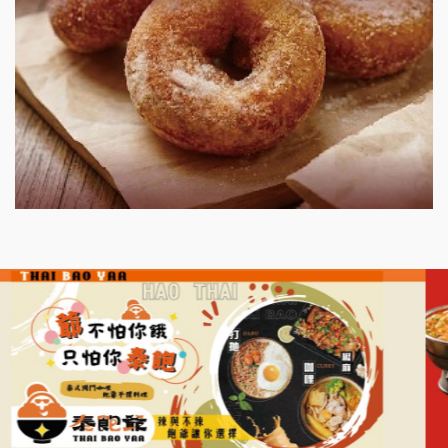
微風亭鐵板燒加盟說明會
漫步藍咖啡加盟說明會
明石章魚燒加盟說明會
出櫃加盟說明會
千香漢堡加盟說明會
七盞茶加盟說明會
拉亞漢堡加盟說明會
杜芳子古味茶鋪加盟說明會
優握握×酸奶大獅加盟說明會