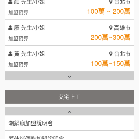
呷尚寶
8
100萬 ~ 200萬
加盟預算
MUSHEN徵SPA美容芳療師
SHARE TEA歇腳亭
9
廖 先生/小姐
高雄市
日十。早午食加盟說明會
TEA TOP台灣第一味
200萬~300萬
10
加盟預算
拾鑶火鍋加盟說明會
黃 先生/小姐
台北市
100萬~150萬
全家加盟說明會
加盟預算
林 先生/小姐
屏東縣
台灣G湯加盟說明會
100萬 ~ 200萬
加盟預算
彭富貴加盟說明會
艾宅上工
吳 先生/小姐
屏東縣
藍象廷泰式火鍋加盟說明會
NU PASTA義大利麵加盟說明會
100萬~200萬
加盟預算
日十。早午食加盟說明會
潮鍋癮加盟說明會
周 先生/小姐
台北
上宇林加盟說明會
100萬 ~150萬
蓁伙烤倆吃加盟說明會
加盟預算