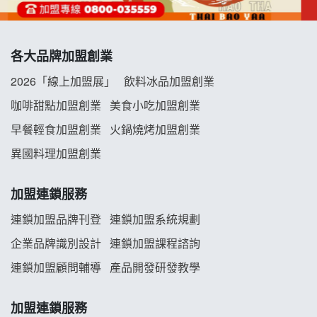
冬城門加盟說明會
各大品牌加盟創業
拾鑶火鍋加盟說明會
2026「線上加盟展」
飲料冰品加盟創業
阿性情趣無人販售所加盟明會
咖啡甜點加盟創業
美食小吃加盟創業
早餐輕食加盟創業
火鍋燒烤加盟創業
龍涎居好湯加盟說明會
異國料理加盟創業
舒油頭加盟說明會
加盟連鎖服務
韓金量加盟說明會
連鎖加盟品牌刊登
連鎖加盟系統規劃
企業品牌識別設計
連鎖加盟課程諮詢
義氣豐發雞加盟說明會
連鎖加盟顧問輔導
產品開發研發教學
Mr.Wish加盟說明會
加盟連鎖服務
白鬍泡泡 BOHO POPO加盟說明會