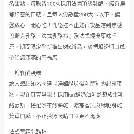
名甜點，每款皆100%採用法國頂級乳酪，擁有濃
郁綿密的口感，且每人份熱量250大卡以下，讓
您放心、開心吃！乳酪控不止能再次品嚐到焦糖
巴斯克乳酪、法式乳酪布丁及法式經典原味千
層，期間限定全新推出6款新品，絲綢般滑順口感
帶給您滿滿的幸福感！
一塊乳酪蛋糕
讓人想起知名卡通《湯姆貓與傑利鼠》的起司蛋
糕，現在真實呈現！採用kiri鮮奶油乳酪製成生乳
酪慕斯，搭配沙布烈餅乾，濃郁香氣與酥脆餅乾
雙重口感，不止拍照吸睛口味更不馬虎！
法式雪霜乳酪杯