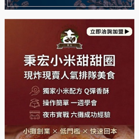
日十。早午食加盟說明會
藍象廷泰式火鍋加盟說明會
拾鑶火鍋加盟說明會
日十。早午食加盟說明會
上宇林加盟說明會
莫尼早餐Morni加盟說明會
手作功夫茶加盟說明會
SHARE TEA歇腳亭加盟說明會
潮味決-湯滷專門店加盟說明會
鬍子茶加盟說明會
鮮茶道加盟說明會