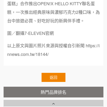
蛋糕」合作推出OPEN!X HELLO KITTY聯名蛋
徐 先生/小姐
新北市
88thai發發泰-泰式飯行家
糕，一次推出經典原味與濃郁巧克力2種口味，為
7
50萬~75萬
加盟預算
台中旅遊必買、好吃好玩的新興伴手禮。
呷尚寶
8
何 先生/小姐
台南
圖／翻攝7-ELEVEN官網
SHARE TEA歇腳亭
9
100萬~300萬
加盟預算
以上原文與圖片照片來源與授權自引新聞 https://i
TEA TOP台灣第一味
10
呂 先生/小姐
新竹市
nnews.com.tw/18144/
200萬~400萬
Cozy coffee可集咖啡
加盟預算
1
霏等茶
顏 先生/小姐
台北市
2
100萬 ~ 200萬
返回
加盟預算
秉宏小米甜甜圈
3
廖 先生/小姐
高雄市
熱門品牌排名
潮鍋癮
4
200萬~300萬
加盟預算
咖啡LOOK
5