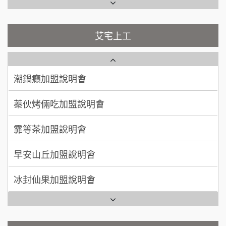
彭富貴加盟說明會
吳 先生/小姐
屏東縣
藍象廷泰式火鍋加盟說明會
100萬~200萬
艾宅上工
NU PASTA義大利麵加盟說明會
加盟預算
日十。早午食加盟說明會
周 先生/小姐
台北
潮鍋癮加盟說明會
100萬 ~150萬
加盟預算
上宇林加盟說明會
蓁伙烤倆吃加盟說明會
徐 先生/小姐
新北市
莫尼早餐Morni加盟說明會
霏等茶加盟說明會
50萬~75萬
加盟預算
手作功夫茶加盟說明會
早安山丘加盟說明會
何 先生/小姐
台南
SHARE TEA歇腳亭加盟說明會
100萬~300萬
冰封仙果加盟說明會
加盟預算
潮味決-湯滷專門店加盟說明會
Ramble Café 漫步藍咖啡加盟說明會
呂 先生/小姐
新竹市
200萬~400萬
加盟預算
鬍子茶加盟說明會
微風亭鐵板燒加盟說明會