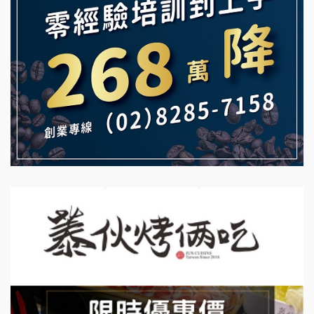
白鬍泡泡 BOHO POPO加盟說明會
【曉妍美妝】誠徵行政櫃檯
雞咕雞咕加盟說明會
自助洗衣店誠徵代洗收送人員(台中市)
TEA TOP加盟說明會
MUSHEN徵SPA美容芳療師
珍好味臭臭鍋加盟說明會
日十。早午食加盟說明會
藍象廷泰式火鍋加盟說明會
拾鑶火鍋加盟說明會
日十。早午食加盟說明會
上宇林加盟說明會
莫尼早餐Morni加盟說明會
手作功夫茶加盟說明會