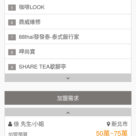
黃 先生/小姐
台北市
鼎威維修
100萬~150萬
6
加盟預算
88thai發發泰-泰式飯行家
7
林 先生/小姐
屏東縣
100萬 ~ 200萬
加盟預算
呷尚寶
8
吳 先生/小姐
屏東縣
SHARE TEA歇腳亭
9
100萬~200萬
加盟預算
TEA TOP台灣第一味
10
周 先生/小姐
台北
Cozy coffee可集咖啡
1
100萬 ~150萬
加盟預算
加盟需求
霏等茶
2
徐 先生/小姐
新北市
50萬~75萬
秉宏小米甜甜圈
加盟預算
3
潮鍋癮
何 先生/小姐
台南
4