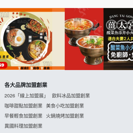
七盞茶加盟說明會
拉亞漢堡加盟說明會
杜芳子古味茶鋪加盟說明會
優握握×酸奶大獅加盟說明會
冬城門加盟說明會
拾鑶火鍋加盟說明會
各大品牌加盟創業
2026「線上加盟展」
飲料冰品加盟創業
阿性情趣無人販售所加盟明會
咖啡甜點加盟創業
美食小吃加盟創業
龍涎居好湯加盟說明會
早餐輕食加盟創業
火鍋燒烤加盟創業
舒油頭加盟說明會
異國料理加盟創業