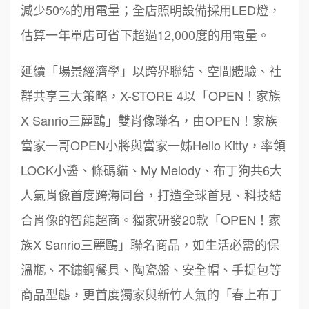
減少50%的用電量；全店照明設備採用LED燈，
估算一年單店可省下超過12,000度的用電量。
延續「場景經濟學」以跨界聯結、空間體驗、社
群共享三大策略，X-STORE 4以「OPEN！家族
X Sanrio三麗鷗」雙肖像聯名，由OPEN！家族
當家一哥OPEN小將與當家一姊Hello Kitty，率領
LOCK小醬、條碼貓、My Melody、布丁狗共6大
人氣肖像首度跨海同台，打造全球首見、科技結
合肖像的智能超商。獨家研發20款「OPEN！家
族X Sanrio三麗鷗」聯名商品，如生活必需的保
溫瓶、不鏽鋼餐具、陶瓷盤、安全帽、手提包等
周 先生/小姐
台北
商品型態，更首度獨家與新竹人氣的「春上布丁
100萬 ~150萬
加盟預算
鼎威維修
6