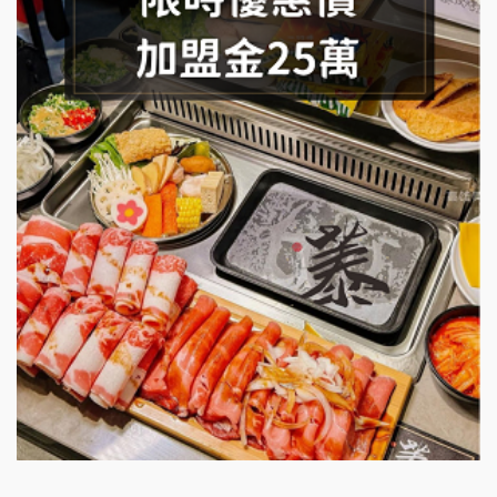
SHARE TEA歇腳亭加盟說明會
潮味決-湯滷專門店加盟說明會
鬍子茶加盟說明會
鮮茶道加盟說明會
微風亭鐵板燒加盟說明會
漫步藍咖啡加盟說明會
明石章魚燒加盟說明會
出櫃加盟說明會
千香漢堡加盟說明會