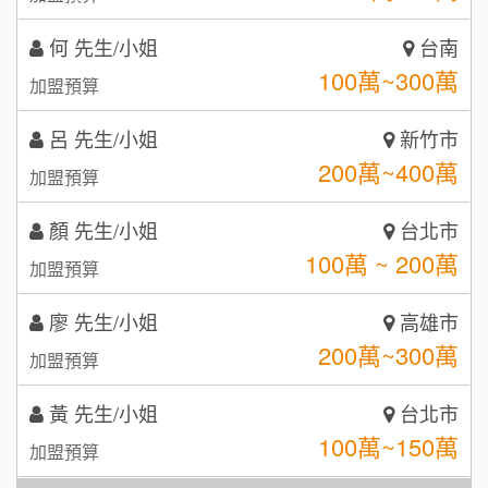
100萬~300萬
加盟預算
咖啡LOOK
5
呂 先生/小姐
新竹市
鼎威維修
6
200萬~400萬
加盟預算
【曉妍美妝】誠徵行政櫃檯
88thai發發泰-泰式飯行家
7
顏 先生/小姐
台北市
自助洗衣店誠徵代洗收送人員(台中市)
呷尚寶
100萬 ~ 200萬
8
加盟預算
MUSHEN徵SPA美容芳療師
SHARE TEA歇腳亭
9
廖 先生/小姐
高雄市
200萬~300萬
加盟預算
日十。早午食加盟說明會
TEA TOP台灣第一味
10
黃 先生/小姐
台北市
拾鑶火鍋加盟說明會
100萬~150萬
加盟預算
全家加盟說明會
林 先生/小姐
屏東縣
台灣G湯加盟說明會
100萬 ~ 200萬
加盟預算