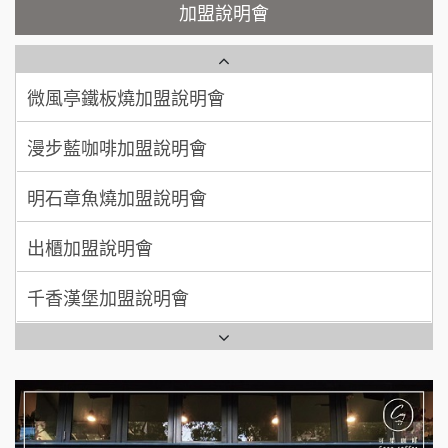
顏 先生/小姐
台北市
加盟說明會
鮮茶道加盟說明會
鮮茶道加盟說明會
100萬 ~ 200萬
加盟預算
微風亭鐵板燒加盟說明會
【曉妍美妝】誠徵行政櫃檯
廖 先生/小姐
高雄市
漫步藍咖啡加盟說明會
200萬~300萬
自助洗衣店誠徵代洗收送人員(台中市)
加盟預算
明石章魚燒加盟說明會
MUSHEN徵SPA美容芳療師
出櫃加盟說明會
日十。早午食加盟說明會
千香漢堡加盟說明會
拾鑶火鍋加盟說明會
七盞茶加盟說明會
全家加盟說明會
拉亞漢堡加盟說明會
台灣G湯加盟說明會
杜芳子古味茶鋪加盟說明會
彭富貴加盟說明會