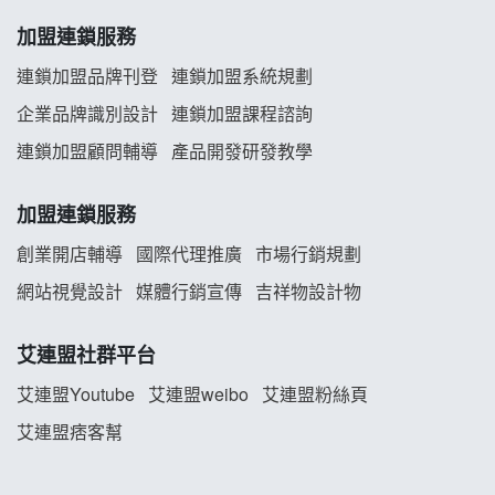
韓金量加盟說明會
加盟連鎖服務
連鎖加盟品牌刊登
連鎖加盟系統規劃
義氣豐發雞加盟說明會
企業品牌識別設計
連鎖加盟課程諮詢
Mr.Wish加盟說明會
連鎖加盟顧問輔導
產品開發研發教學
白鬍泡泡 BOHO POPO加盟說明會
加盟連鎖服務
雞咕雞咕加盟說明會
創業開店輔導
國際代理推廣
市場行銷規劃
網站視覺設計
媒體行銷宣傳
吉祥物設計物
TEA TOP加盟說明會
艾連盟社群平台
珍好味臭臭鍋加盟說明會
艾連盟Youtube
艾連盟weibo
艾連盟粉絲頁
藍象廷泰式火鍋加盟說明會
艾連盟痞客幫
日十。早午食加盟說明會