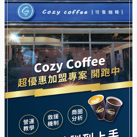
優握握×酸奶大獅加盟說明會
NU PASTA義大利麵加盟說明會
冬城門加盟說明會
潮鍋癮加盟說明會
拾鑶火鍋加盟說明會
蓁伙烤倆吃加盟說明會
阿性情趣無人販售所加盟明會
霏等茶加盟說明會
龍涎居好湯加盟說明會
早安山丘加盟說明會
舒油頭加盟說明會
冰封仙果加盟說明會
韓金量加盟說明會
Ramble Café 漫步藍咖啡加盟說明會
義氣豐發雞加盟說明會
微風亭鐵板燒加盟說明會
Mr.Wish加盟說明會
鮮茶道加盟說明會