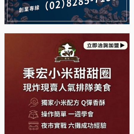
日十。早午食加盟說明會
藍象廷泰式火鍋加盟說明會
拾鑶火鍋加盟說明會
日十。早午食加盟說明會
上宇林加盟說明會
莫尼早餐Morni加盟說明會
手作功夫茶加盟說明會
SHARE TEA歇腳亭加盟說明會
潮味決-湯滷專門店加盟說明會
鬍子茶加盟說明會
鮮茶道加盟說明會