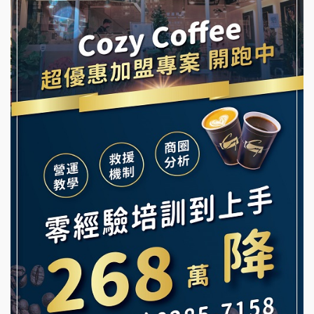
霏等茶加盟說明會
龍涎居好湯加盟說明會
早安山丘加盟說明會
舒油頭加盟說明會
冰封仙果加盟說明會
韓金量加盟說明會
Ramble Café 漫步藍咖啡加盟說明會
義氣豐發雞加盟說明會
微風亭鐵板燒加盟說明會
Mr.Wish加盟說明會
鮮茶道加盟說明會
白鬍泡泡 BOHO POPO加盟說明會
【曉妍美妝】誠徵行政櫃檯
雞咕雞咕加盟說明會
自助洗衣店誠徵代洗收送人員(台中市)
TEA TOP加盟說明會
MUSHEN徵SPA美容芳療師
珍好味臭臭鍋加盟說明會