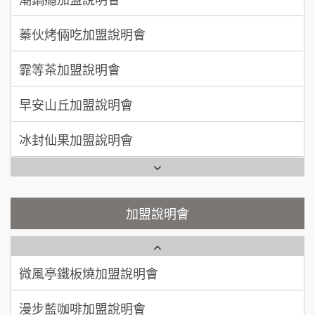
徐 先生/小姐
新北市
莫尼早餐Morni加盟說明會
霏等茶加盟說明會
50萬~75萬
加盟預算
手作功夫茶加盟說明會
早安山丘加盟說明會
何 先生/小姐
台南
SHARE TEA歇腳亭加盟說明會
100萬~300萬
加盟預算
冰封仙果加盟說明會
潮味決-湯滷專門店加盟說明會
呂 先生/小姐
新竹市
Ramble Café 漫步藍咖啡加盟說明會
200萬~400萬
加盟預算
鬍子茶加盟說明會
微風亭鐵板燒加盟說明會
顏 先生/小姐
台北市
鮮茶道加盟說明會
鮮茶道加盟說明會
加盟說明會
100萬 ~ 200萬
加盟預算
微風亭鐵板燒加盟說明會
【曉妍美妝】誠徵行政櫃檯
廖 先生/小姐
高雄市
漫步藍咖啡加盟說明會
200萬~300萬
自助洗衣店誠徵代洗收送人員(台中市)
加盟預算
明石章魚燒加盟說明會