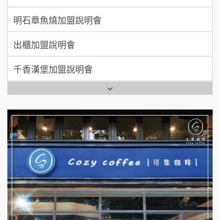
MUSHEN徵SPA美容芳療師
出櫃加盟說明會
日十。早午食加盟說明會
千香漢堡加盟說明會
拾鑶火鍋加盟說明會
七盞茶加盟說明會
全家加盟說明會
拉亞漢堡加盟說明會
台灣G湯加盟說明會
杜芳子古味茶鋪加盟說明會
彭富貴加盟說明會
優握握×酸奶大獅加盟說明會
NU PASTA義大利麵加盟說明會
冬城門加盟說明會
潮鍋癮加盟說明會
拾鑶火鍋加盟說明會
蓁伙烤倆吃加盟說明會
阿性情趣無人販售所加盟明會