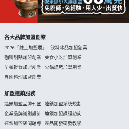
冬城門加盟說明會
拾鑶火鍋加盟說明會
各大品牌加盟創業
阿性情趣無人販售所加盟明會
2026「線上加盟展」
飲料冰品加盟創業
龍涎居好湯加盟說明會
咖啡甜點加盟創業
美食小吃加盟創業
早餐輕食加盟創業
火鍋燒烤加盟創業
舒油頭加盟說明會
異國料理加盟創業
韓金量加盟說明會
加盟連鎖服務
義氣豐發雞加盟說明會
連鎖加盟品牌刊登
連鎖加盟系統規劃
企業品牌識別設計
連鎖加盟課程諮詢
Mr.Wish加盟說明會
連鎖加盟顧問輔導
產品開發研發教學