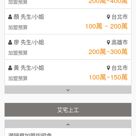
100萬 ~ 200萬
呷尚寶
加盟預算
8
MUSHEN徵SPA美容芳療師
廖 先生/小姐
SHARE TEA歇腳亭
高雄市
9
200萬~300萬
加盟預算
日十。早午食加盟說明會
TEA TOP台灣第一味
10
黃 先生/小姐
台北市
拾鑶火鍋加盟說明會
100萬~150萬
加盟預算
全家加盟說明會
林 先生/小姐
屏東縣
台灣G湯加盟說明會
100萬 ~ 200萬
加盟預算
彭富貴加盟說明會
吳 先生/小姐
屏東縣
100萬~200萬
藍象廷泰式火鍋加盟說明會
加盟預算
NU PASTA義大利麵加盟說明會
艾宅上工
日十。早午食加盟說明會
周 先生/小姐
台北
潮鍋癮加盟說明會
100萬 ~150萬
加盟預算
上宇林加盟說明會
蓁伙烤倆吃加盟說明會