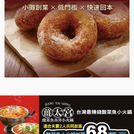
微風亭鐵板燒加盟說明會
漫步藍咖啡加盟說明會
明石章魚燒加盟說明會
出櫃加盟說明會
千香漢堡加盟說明會
七盞茶加盟說明會
拉亞漢堡加盟說明會
杜芳子古味茶鋪加盟說明會
優握握×酸奶大獅加盟說明會