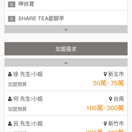
SHARE TEA歇腳亭
9
100萬~200萬
加盟預算
TEA TOP台灣第一味
10
周 先生/小姐
台北
Cozy coffee可集咖啡
100萬 ~150萬
1
加盟預算
霏等茶
加盟需求
2
徐 先生/小姐
新北市
50萬~75萬
加盟預算
秉宏小米甜甜圈
3
何 先生/小姐
台南
潮鍋癮
4
100萬~300萬
加盟預算
咖啡LOOK
5
呂 先生/小姐
新竹市
鼎威維修
6
200萬~400萬
加盟預算
【曉妍美妝】誠徵行政櫃檯
88thai發發泰-泰式飯行家
7
顏 先生/小姐
台北市
自助洗衣店誠徵代洗收送人員(台中市)