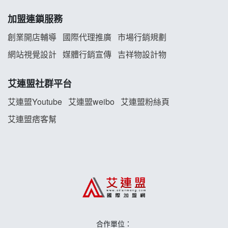
白鬍泡泡 BOHO POPO加盟說明會
加盟連鎖服務
雞咕雞咕加盟說明會
創業開店輔導
國際代理推廣
市場行銷規劃
TEA TOP加盟說明會
網站視覺設計
媒體行銷宣傳
吉祥物設計物
珍好味臭臭鍋加盟說明會
艾連盟社群平台
藍象廷泰式火鍋加盟說明會
艾連盟Youtube
艾連盟weibo
艾連盟粉絲頁
艾連盟痞客幫
日十。早午食加盟說明會
上宇林加盟說明會
莫尼早餐Morni加盟說明會
手作功夫茶加盟說明會
合作單位：