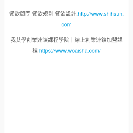
餐飲顧問 餐飲規劃 餐飲設計:
http://www.shihsun.
com
我艾學創業連鎖課程學院｜線上創業連鎖加盟課
程
https://www.woaisha.com/
標籤：2022艾連盟創業連鎖加盟網.線上創業連鎖
加盟展.連鎖加盟.連鎖品牌.加盟創業.創業加盟.加
盟品牌.餐飲連鎖加盟創業.國際加盟展.線上加盟
展.餐飲連鎖.加盟創業.加盟.創業.連鎖.創業加盟.
食品連鎖加盟.餐飲連鎖加盟.餐廳連鎖加盟.美食
連鎖加盟.飲品連鎖加盟.加盟展.加盟規劃.食品連
鎖加盟.加盟經銷代理.找加盟品牌.創業品牌.加盟