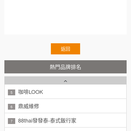
TEA TOP台灣第一味
10
呂 先生/小姐
新竹市
200萬~400萬
加盟預算
Cozy coffee可集咖啡
1
顏 先生/小姐
台北市
霏等茶
2
100萬 ~ 200萬
加盟預算
秉宏小米甜甜圈
返回
3
廖 先生/小姐
高雄市
潮鍋癮
4
200萬~300萬
熱門品牌排名
加盟預算
咖啡LOOK
5
黃 先生/小姐
台北市
100萬~150萬
鼎威維修
加盟預算
6
林 先生/小姐
88thai發發泰-泰式飯行家
屏東縣
7
100萬 ~ 200萬
加盟預算
呷尚寶
8
吳 先生/小姐
屏東縣