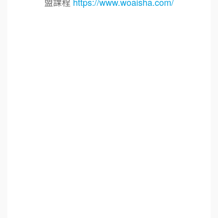
盟課程
https://www.woaisha.com/
標籤：
2021艾連盟創業連鎖加盟網.線上創業連鎖加盟
展.連鎖加盟.連鎖品牌.加盟創業.創業加盟.加盟品
牌.餐飲連鎖加盟創業.國際加盟展.線上加盟展.餐
飲連鎖.加盟創業.加盟.創業.創業加盟.食品連鎖加
盟.餐飲連鎖加盟.餐廳連鎖加盟.美食連鎖加盟.飲
品連鎖加盟.連鎖.加盟展.加盟規劃.食品連鎖加盟.
加盟經銷代理.找加盟品牌.創業品牌.加盟品牌.餐
飲規劃設計.餐飲設計.餐飲規劃.餐飲顧問.品牌顧
問.品牌設計.商業空間設計.新零售.青年創業圓夢
網.創業圓夢網.青創會.創業.連鎖加盟.Yes頂尖創