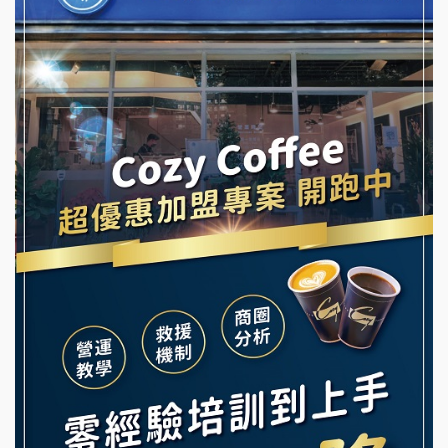
潮鍋癮加盟說明會
拾鑶火鍋加盟說明會
蓁伙烤倆吃加盟說明會
阿性情趣無人販售所加盟明會
霏等茶加盟說明會
龍涎居好湯加盟說明會
早安山丘加盟說明會
舒油頭加盟說明會
冰封仙果加盟說明會
韓金量加盟說明會
Ramble Café 漫步藍咖啡加盟說明會
義氣豐發雞加盟說明會
微風亭鐵板燒加盟說明會
Mr.Wish加盟說明會
鮮茶道加盟說明會
白鬍泡泡 BOHO POPO加盟說明會
【曉妍美妝】誠徵行政櫃檯