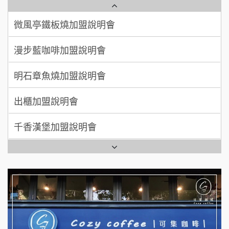
【曉妍美妝】誠徵行政櫃檯
廖 先生/小姐
高雄市
漫步藍咖啡加盟說明會
200萬~300萬
自助洗衣店誠徵代洗收送人員(台中市)
加盟預算
明石章魚燒加盟說明會
MUSHEN徵SPA美容芳療師
出櫃加盟說明會
日十。早午食加盟說明會
千香漢堡加盟說明會
拾鑶火鍋加盟說明會
七盞茶加盟說明會
全家加盟說明會
拉亞漢堡加盟說明會
台灣G湯加盟說明會
杜芳子古味茶鋪加盟說明會
彭富貴加盟說明會
優握握×酸奶大獅加盟說明會
NU PASTA義大利麵加盟說明會
冬城門加盟說明會