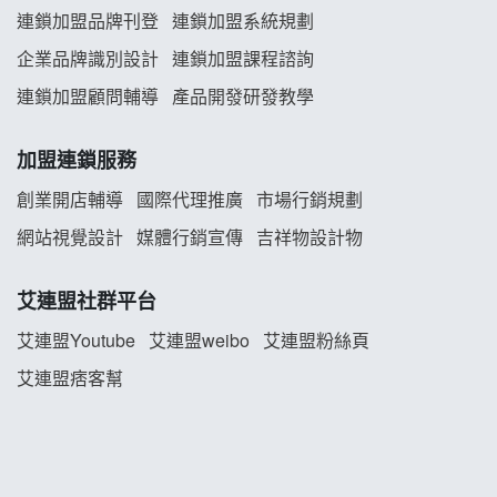
義氣豐發雞加盟說明會
連鎖加盟品牌刊登
連鎖加盟系統規劃
企業品牌識別設計
連鎖加盟課程諮詢
Mr.Wish加盟說明會
連鎖加盟顧問輔導
產品開發研發教學
白鬍泡泡 BOHO POPO加盟說明會
加盟連鎖服務
雞咕雞咕加盟說明會
創業開店輔導
國際代理推廣
市場行銷規劃
TEA TOP加盟說明會
網站視覺設計
媒體行銷宣傳
吉祥物設計物
珍好味臭臭鍋加盟說明會
艾連盟社群平台
藍象廷泰式火鍋加盟說明會
艾連盟Youtube
艾連盟weibo
艾連盟粉絲頁
艾連盟痞客幫
日十。早午食加盟說明會
上宇林加盟說明會