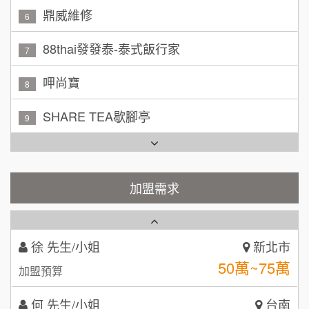
林 先生/小姐
88thai發發泰-泰式飯行家
屏東縣
7
100萬 ~ 200萬
加盟預算
呷尚寶
8
吳 先生/小姐
屏東縣
SHARE TEA歇腳亭
9
100萬~200萬
加盟預算
TEA TOP台灣第一味
10
周 先生/小姐
台北
Cozy coffee可集咖啡
100萬 ~150萬
1
加盟預算
霏等茶
加盟需求
2
徐 先生/小姐
新北市
50萬~75萬
加盟預算
秉宏小米甜甜圈
3
何 先生/小姐
台南
潮鍋癮
4
100萬~300萬
加盟預算
咖啡LOOK
5
呂 先生/小姐
新竹市