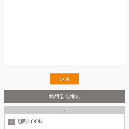
加盟預算
呷尚寶
什麼最賺錢.台灣連鎖加盟促進協會.熱門加盟.連
8
何 先生/小姐
台南
鎖加盟展2021.連鎖加盟展.台灣連鎖加盟促進協
SHARE TEA歇腳亭
100萬~300萬
9
加盟預算
會理事長.Franchise.Regular.Chain.Franchise.Ch
TEA TOP台灣第一味
10
呂 先生/小姐
新竹市
ain.Authorized.Chain.Voluntary.Chain.franchise
200萬~400萬
加盟預算
Cozy coffee可集咖啡
e.chain.restaurant
1
顏 先生/小姐
台北市
霏等茶
2
100萬 ~ 200萬
加盟預算
秉宏小米甜甜圈
返回
3
廖 先生/小姐
高雄市
潮鍋癮
4
200萬~300萬
熱門品牌排名
加盟預算
咖啡LOOK
5
黃 先生/小姐
台北市
100萬~150萬
鼎威維修
加盟預算
6