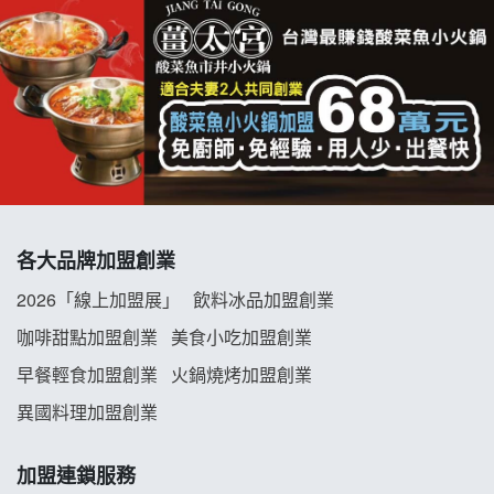
拉亞漢堡加盟說明會
杜芳子古味茶鋪加盟說明會
優握握×酸奶大獅加盟說明會
冬城門加盟說明會
拾鑶火鍋加盟說明會
各大品牌加盟創業
阿性情趣無人販售所加盟明會
2026「線上加盟展」
飲料冰品加盟創業
龍涎居好湯加盟說明會
咖啡甜點加盟創業
美食小吃加盟創業
早餐輕食加盟創業
火鍋燒烤加盟創業
舒油頭加盟說明會
異國料理加盟創業
韓金量加盟說明會
加盟連鎖服務