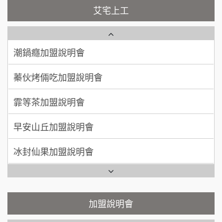
加盟預算
NU PASTA義大利麵加盟說明會
艾宅上工
日十。早午食加盟說明會
周 先生/小姐
台北
潮鍋癮加盟說明會
100萬 ~150萬
加盟預算
上宇林加盟說明會
蓁伙烤倆吃加盟說明會
徐 先生/小姐
新北市
莫尼早餐Morni加盟說明會
霏等茶加盟說明會
50萬~75萬
加盟預算
手作功夫茶加盟說明會
早安山丘加盟說明會
何 先生/小姐
台南
SHARE TEA歇腳亭加盟說明會
100萬~300萬
加盟預算
冰封仙果加盟說明會
潮味決-湯滷專門店加盟說明會
呂 先生/小姐
新竹市
Ramble Café 漫步藍咖啡加盟說明會
200萬~400萬
加盟預算
鬍子茶加盟說明會
微風亭鐵板燒加盟說明會
顏 先生/小姐
台北市
鮮茶道加盟說明會
鮮茶道加盟說明會
加盟說明會
100萬 ~ 200萬
加盟預算
微風亭鐵板燒加盟說明會