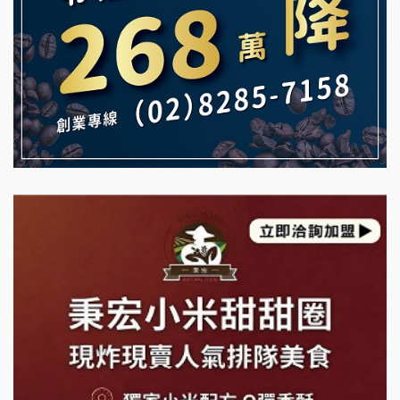
雞咕雞咕加盟說明會
自助洗衣店誠徵代洗收送人員(台中市)
TEA TOP加盟說明會
MUSHEN徵SPA美容芳療師
珍好味臭臭鍋加盟說明會
日十。早午食加盟說明會
藍象廷泰式火鍋加盟說明會
拾鑶火鍋加盟說明會
日十。早午食加盟說明會
上宇林加盟說明會
莫尼早餐Morni加盟說明會
手作功夫茶加盟說明會
SHARE TEA歇腳亭加盟說明會