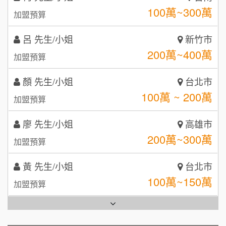
鼎威維修
6
200萬~400萬
加盟預算
【曉妍美妝】誠徵行政櫃檯
88thai發發泰-泰式飯行家
7
顏 先生/小姐
台北市
自助洗衣店誠徵代洗收送人員(台中市)
100萬 ~ 200萬
呷尚寶
加盟預算
8
MUSHEN徵SPA美容芳療師
廖 先生/小姐
SHARE TEA歇腳亭
高雄市
9
200萬~300萬
加盟預算
日十。早午食加盟說明會
TEA TOP台灣第一味
10
黃 先生/小姐
台北市
拾鑶火鍋加盟說明會
100萬~150萬
加盟預算
全家加盟說明會
林 先生/小姐
屏東縣
台灣G湯加盟說明會
100萬 ~ 200萬
加盟預算
彭富貴加盟說明會
吳 先生/小姐
屏東縣
100萬~200萬
藍象廷泰式火鍋加盟說明會