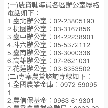
(一)農貸輔導員各區辦公室聯絡
電話如下：
1.臺北辦公室：02-23805190
2.桃園辦公室：03-3167856
3.臺中辦公室：04-22238901
4.斗六辦公室：05-5372112
5.臺南辦公室：06-3000336
6.高雄辦公室：07-2621031
7.花蓮辦公室：03-8353502
(二)專案農貸諮詢專線如下：
周 先生/小姐
台北
1.全國農業金庫：0972-59095
100萬 ~150萬
加盟預算
鼎威維修
6
1
徐 先生/小姐
新北市
2.農信保基金：0963-619301
88thai發發泰-泰式飯行家
7
50萬~75萬
加盟預算