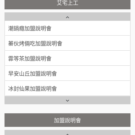
艾宅上工
日十。早午食加盟說明會
周 先生/小姐
台北
潮鍋癮加盟說明會
100萬 ~150萬
加盟預算
上宇林加盟說明會
蓁伙烤倆吃加盟說明會
徐 先生/小姐
新北市
莫尼早餐Morni加盟說明會
霏等茶加盟說明會
50萬~75萬
加盟預算
手作功夫茶加盟說明會
早安山丘加盟說明會
何 先生/小姐
台南
SHARE TEA歇腳亭加盟說明會
100萬~300萬
加盟預算
冰封仙果加盟說明會
潮味決-湯滷專門店加盟說明會
呂 先生/小姐
新竹市
Ramble Café 漫步藍咖啡加盟說明會
200萬~400萬
加盟預算
鬍子茶加盟說明會
微風亭鐵板燒加盟說明會
顏 先生/小姐
台北市
鮮茶道加盟說明會
鮮茶道加盟說明會
加盟說明會
100萬 ~ 200萬
加盟預算
微風亭鐵板燒加盟說明會
【曉妍美妝】誠徵行政櫃檯