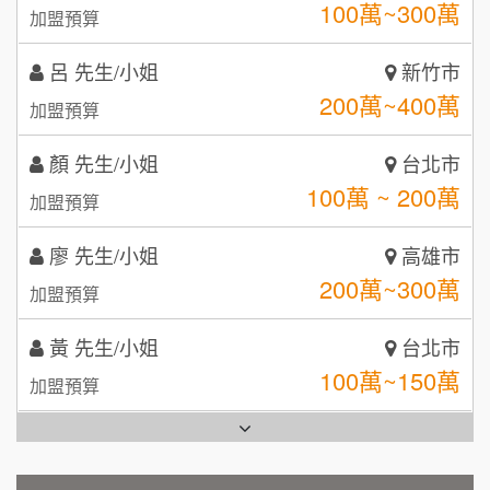
鼎威維修
6
200萬~400萬
加盟預算
【曉妍美妝】誠徵行政櫃檯
88thai發發泰-泰式飯行家
7
顏 先生/小姐
台北市
自助洗衣店誠徵代洗收送人員(台中市)
100萬 ~ 200萬
呷尚寶
加盟預算
8
MUSHEN徵SPA美容芳療師
廖 先生/小姐
SHARE TEA歇腳亭
高雄市
9
200萬~300萬
加盟預算
日十。早午食加盟說明會
TEA TOP台灣第一味
10
黃 先生/小姐
台北市
拾鑶火鍋加盟說明會
100萬~150萬
加盟預算
全家加盟說明會
林 先生/小姐
屏東縣
台灣G湯加盟說明會
100萬 ~ 200萬
加盟預算
彭富貴加盟說明會
吳 先生/小姐
屏東縣
100萬~200萬
藍象廷泰式火鍋加盟說明會
加盟預算
NU PASTA義大利麵加盟說明會