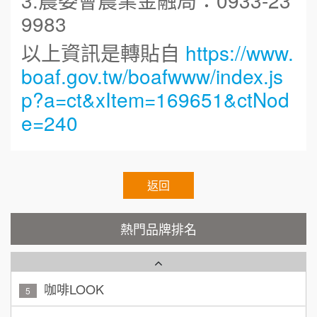
3.農委會農業金融局：0933-23
呷尚寶
8
9983
何 先生/小姐
台南
SHARE TEA歇腳亭
100萬~300萬
以上資訊是轉貼自
https://www.
9
加盟預算
boaf.gov.tw/boafwww/index.js
TEA TOP台灣第一味
10
呂 先生/小姐
新竹市
p?a=ct&xItem=169651&ctNod
200萬~400萬
加盟預算
Cozy coffee可集咖啡
e=240
1
顏 先生/小姐
台北市
霏等茶
2
100萬 ~ 200萬
加盟預算
秉宏小米甜甜圈
返回
3
廖 先生/小姐
高雄市
潮鍋癮
4
200萬~300萬
熱門品牌排名
加盟預算
咖啡LOOK
5
黃 先生/小姐
台北市
100萬~150萬
鼎威維修
加盟預算
6