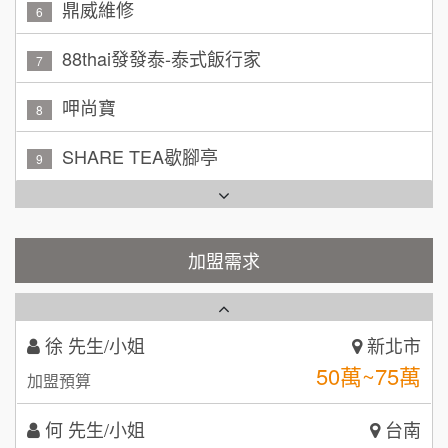
林 先生/小姐
88thai發發泰-泰式飯行家
屏東縣
7
100萬 ~ 200萬
加盟預算
呷尚寶
8
吳 先生/小姐
屏東縣
SHARE TEA歇腳亭
9
100萬~200萬
加盟預算
TEA TOP台灣第一味
10
周 先生/小姐
台北
Cozy coffee可集咖啡
100萬 ~150萬
1
加盟預算
霏等茶
加盟需求
2
徐 先生/小姐
新北市
50萬~75萬
加盟預算
秉宏小米甜甜圈
3
何 先生/小姐
台南
潮鍋癮
4
100萬~300萬
加盟預算
咖啡LOOK
5
呂 先生/小姐
新竹市