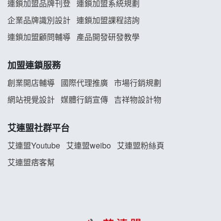
連鎖加盟品牌刊登
連鎖加盟系統規劃
企業品牌識別設計
連鎖加盟課程諮詢
Mr.Wish加盟說明會
連鎖加盟顧問輔導
產品開發研發教學
白鬍泡泡 BOHO POPO加盟說明會
加盟連鎖服務
雞咕雞咕加盟說明會
創業開店輔導
國際代理推廣
市場行銷規劃
TEA TOP加盟說明會
網站視覺設計
媒體行銷宣傳
吉祥物設計物
珍好味臭臭鍋加盟說明會
艾連盟社群平台
藍象廷泰式火鍋加盟說明會
艾連盟Youtube
艾連盟weibo
艾連盟粉絲頁
艾連盟痞客幫
日十。早午食加盟說明會
上宇林加盟說明會
莫尼早餐Morni加盟說明會