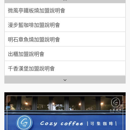
廖 先生/小姐
高雄市
漫步藍咖啡加盟說明會
200萬~300萬
自助洗衣店誠徵代洗收送人員(台中市)
加盟預算
明石章魚燒加盟說明會
MUSHEN徵SPA美容芳療師
出櫃加盟說明會
日十。早午食加盟說明會
千香漢堡加盟說明會
拾鑶火鍋加盟說明會
七盞茶加盟說明會
全家加盟說明會
拉亞漢堡加盟說明會
台灣G湯加盟說明會
杜芳子古味茶鋪加盟說明會
彭富貴加盟說明會
優握握×酸奶大獅加盟說明會
NU PASTA義大利麵加盟說明會
冬城門加盟說明會
潮鍋癮加盟說明會