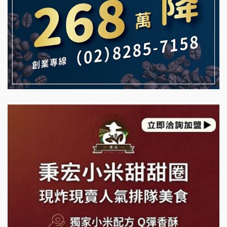
TEA TOP加盟說明會
MUSHEN徵SPA美容芳療師
珍好味臭臭鍋加盟說明會
日十。早午食加盟說明會
藍象廷泰式火鍋加盟說明會
拾鑶火鍋加盟說明會
日十。早午食加盟說明會
上宇林加盟說明會
莫尼早餐Morni加盟說明會
手作功夫茶加盟說明會
SHARE TEA歇腳亭加盟說明會
潮味決-湯滷專門店加盟說明會