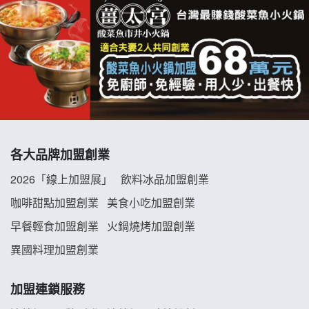
杜芳子古味茶鋪加盟說明會
優握握×酸奶大獅加盟說明會
冬城門加盟說明會
拾鑶火鍋加盟說明會
各大品牌加盟創業
阿性情趣無人販售所加盟明會
2026「線上加盟展」
飲料冰品加盟創業
龍涎居好湯加盟說明會
咖啡甜點加盟創業
美食小吃加盟創業
早餐輕食加盟創業
火鍋燒烤加盟創業
舒油頭加盟說明會
異國料理加盟創業
韓金量加盟說明會
加盟連鎖服務
義氣豐發雞加盟說明會