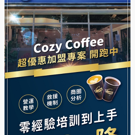
拾鑶火鍋加盟說明會
蓁伙烤倆吃加盟說明會
阿性情趣無人販售所加盟明會
霏等茶加盟說明會
龍涎居好湯加盟說明會
早安山丘加盟說明會
舒油頭加盟說明會
冰封仙果加盟說明會
韓金量加盟說明會
Ramble Café 漫步藍咖啡加盟說明會
義氣豐發雞加盟說明會
微風亭鐵板燒加盟說明會
Mr.Wish加盟說明會
鮮茶道加盟說明會
白鬍泡泡 BOHO POPO加盟說明會
【曉妍美妝】誠徵行政櫃檯
雞咕雞咕加盟說明會
自助洗衣店誠徵代洗收送人員(台中市)