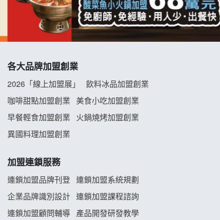
優握握×酸奶大獅加盟說明會
冬城門加盟說明會
拾鑶火鍋加盟說明會
各大品牌加盟創業
阿性情趣無人販售所加盟明會
2026「線上加盟展」
飲料冰品加盟創業
龍涎居好湯加盟說明會
咖啡甜點加盟創業
美食小吃加盟創業
早餐輕食加盟創業
火鍋燒烤加盟創業
舒油頭加盟說明會
異國料理加盟創業
韓金量加盟說明會
加盟連鎖服務
義氣豐發雞加盟說明會
連鎖加盟品牌刊登
連鎖加盟系統規劃
企業品牌識別設計
連鎖加盟課程諮詢
Mr.Wish加盟說明會
連鎖加盟顧問輔導
產品開發研發教學