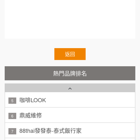
會理事長.Franchise.Regular.Chain.Franchise.Ch
TEA TOP台灣第一味
10
呂 先生/小姐
新竹市
ain.Authorized.Chain.Voluntary.Chain.franchise
200萬~400萬
加盟預算
Cozy coffee可集咖啡
e.chain.restaurant
1
顏 先生/小姐
台北市
霏等茶
2
100萬 ~ 200萬
加盟預算
秉宏小米甜甜圈
返回
3
廖 先生/小姐
高雄市
潮鍋癮
4
200萬~300萬
熱門品牌排名
加盟預算
咖啡LOOK
5
黃 先生/小姐
台北市
100萬~150萬
鼎威維修
加盟預算
6
林 先生/小姐
88thai發發泰-泰式飯行家
屏東縣
7
100萬 ~ 200萬
加盟預算
呷尚寶
8