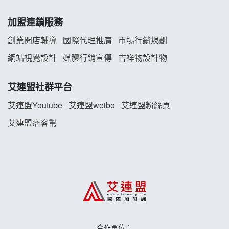
白鬍泡泡 BOHO POPO加盟說明會
加盟連鎖服務
雞咕雞咕加盟說明會
創業開店輔導
國際代理推廣
市場行銷規劃
TEA TOP加盟說明會
網站視覺設計
媒體行銷宣傳
吉祥物設計物
珍好味臭臭鍋加盟說明會
艾連盟社群平台
藍象廷泰式火鍋加盟說明會
艾連盟Youtube
艾連盟weibo
艾連盟粉絲頁
艾連盟痞客幫
日十。早午食加盟說明會
上宇林加盟說明會
莫尼早餐Morni加盟說明會
手作功夫茶加盟說明會
合作單位：