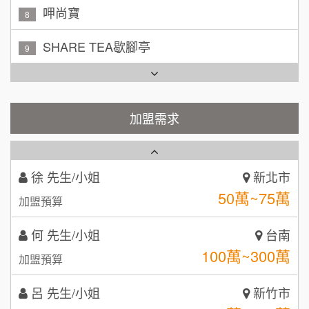
吳 先生/小姐
屏東縣
SHARE TEA歇腳亭
9
100萬~200萬
加盟預算
TEA TOP台灣第一味
10
周 先生/小姐
台北
Cozy coffee可集咖啡
100萬 ~150萬
1
加盟預算
霏等茶
加盟需求
2
徐 先生/小姐
新北市
50萬~75萬
加盟預算
秉宏小米甜甜圈
3
何 先生/小姐
台南
潮鍋癮
4
100萬~300萬
加盟預算
咖啡LOOK
5
呂 先生/小姐
新竹市
鼎威維修
6
200萬~400萬
加盟預算
【曉妍美妝】誠徵行政櫃檯
88thai發發泰-泰式飯行家
7
顏 先生/小姐
台北市