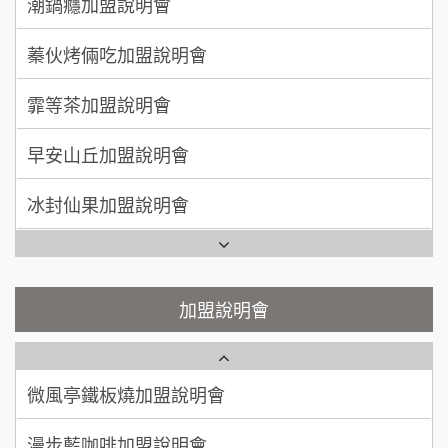
蓁伙烤倆吃加盟說明會
徐 先生/小姐
新北市
莫尼早餐Morni加盟說明會
霏等茶加盟說明會
50萬~75萬
加盟預算
手作功夫茶加盟說明會
早安山丘加盟說明會
何 先生/小姐
台南
SHARE TEA歇腳亭加盟說明會
100萬~300萬
加盟預算
冰封仙果加盟說明會
潮味決-湯滷專門店加盟說明會
呂 先生/小姐
新竹市
Ramble Café 漫步藍咖啡加盟說明會
200萬~400萬
加盟預算
鬍子茶加盟說明會
微風亭鐵板燒加盟說明會
顏 先生/小姐
台北市
鮮茶道加盟說明會
鮮茶道加盟說明會
加盟說明會
100萬 ~ 200萬
加盟預算
微風亭鐵板燒加盟說明會
【曉妍美妝】誠徵行政櫃檯
廖 先生/小姐
高雄市
漫步藍咖啡加盟說明會
200萬~300萬
自助洗衣店誠徵代洗收送人員(台中市)
加盟預算
明石章魚燒加盟說明會