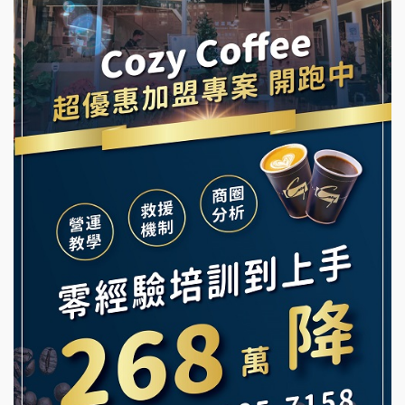
霏等茶加盟說明會
龍涎居好湯加盟說明會
早安山丘加盟說明會
舒油頭加盟說明會
冰封仙果加盟說明會
韓金量加盟說明會
Ramble Café 漫步藍咖啡加盟說明會
義氣豐發雞加盟說明會
微風亭鐵板燒加盟說明會
Mr.Wish加盟說明會
鮮茶道加盟說明會
白鬍泡泡 BOHO POPO加盟說明會
【曉妍美妝】誠徵行政櫃檯
雞咕雞咕加盟說明會
自助洗衣店誠徵代洗收送人員(台中市)
TEA TOP加盟說明會
MUSHEN徵SPA美容芳療師