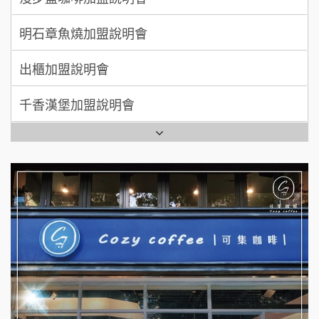
MUSHEN徵SPA美容芳療師
出櫃加盟說明會
日十。早午食加盟說明會
千香漢堡加盟說明會
拾鑶火鍋加盟說明會
七盞茶加盟說明會
全家加盟說明會
拉亞漢堡加盟說明會
台灣G湯加盟說明會
杜芳子古味茶鋪加盟說明會
彭富貴加盟說明會
優握握×酸奶大獅加盟說明會
NU PASTA義大利麵加盟說明會
冬城門加盟說明會
潮鍋癮加盟說明會
拾鑶火鍋加盟說明會
蓁伙烤倆吃加盟說明會
阿性情趣無人販售所加盟明會