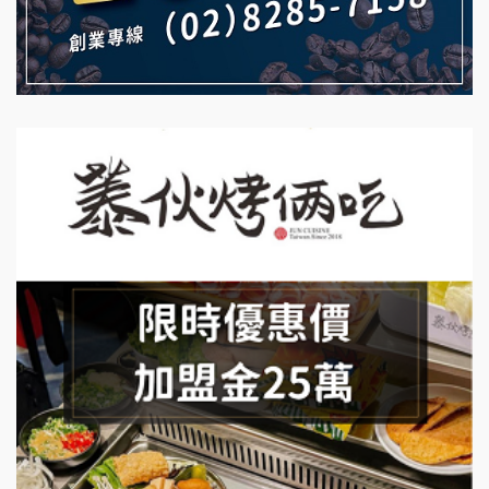
珍好味臭臭鍋加盟說明會
日十。早午食加盟說明會
藍象廷泰式火鍋加盟說明會
拾鑶火鍋加盟說明會
日十。早午食加盟說明會
上宇林加盟說明會
莫尼早餐Morni加盟說明會
手作功夫茶加盟說明會
SHARE TEA歇腳亭加盟說明會
潮味決-湯滷專門店加盟說明會
鬍子茶加盟說明會