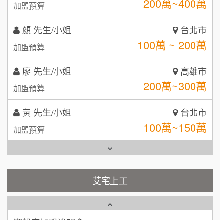
自助洗衣店誠徵代洗收送人員(台中市)
100萬 ~ 200萬
呷尚寶
加盟預算
8
MUSHEN徵SPA美容芳療師
廖 先生/小姐
SHARE TEA歇腳亭
高雄市
9
200萬~300萬
加盟預算
日十。早午食加盟說明會
TEA TOP台灣第一味
10
黃 先生/小姐
台北市
拾鑶火鍋加盟說明會
100萬~150萬
加盟預算
全家加盟說明會
林 先生/小姐
屏東縣
台灣G湯加盟說明會
100萬 ~ 200萬
加盟預算
彭富貴加盟說明會
吳 先生/小姐
屏東縣
100萬~200萬
藍象廷泰式火鍋加盟說明會
加盟預算
NU PASTA義大利麵加盟說明會
艾宅上工
日十。早午食加盟說明會
周 先生/小姐
台北
潮鍋癮加盟說明會
100萬 ~150萬
加盟預算
上宇林加盟說明會