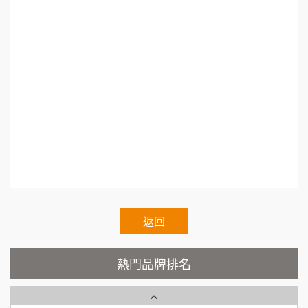
活動課程.開店評估課程.餐廳開店課程.創業輔導
徐 先生/小姐
新北市
88thai發發泰-泰式飯行家
7
50萬~75萬
教學.地點挑選.連鎖加盟差別.小資創業加盟.加盟
加盟預算
呷尚寶
什麼最賺錢.台灣連鎖加盟促進協會.熱門加盟.連
8
何 先生/小姐
台南
鎖加盟展2021.連鎖加盟展.台灣連鎖加盟促進協
100萬~300萬
SHARE TEA歇腳亭
9
加盟預算
會理事長.Franchise.Regular.Chain.Franchise.Ch
TEA TOP台灣第一味
呂 先生/小姐
新竹市
10
ain.Authorized.Chain.Voluntary.Chain.franchise
200萬~400萬
加盟預算
Cozy coffee可集咖啡
e.chain.restaurant
1
顏 先生/小姐
台北市
霏等茶
2
100萬 ~ 200萬
加盟預算
秉宏小米甜甜圈
返回
3
廖 先生/小姐
高雄市
潮鍋癮
200萬~300萬
4
熱門品牌排名
加盟預算
咖啡LOOK
5
黃 先生/小姐
台北市