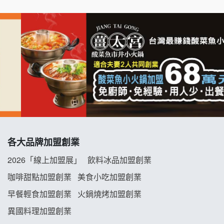
七盞茶加盟說明會
拉亞漢堡加盟說明會
杜芳子古味茶鋪加盟說明會
優握握×酸奶大獅加盟說明會
冬城門加盟說明會
拾鑶火鍋加盟說明會
各大品牌加盟創業
阿性情趣無人販售所加盟明會
2026「線上加盟展」
飲料冰品加盟創業
龍涎居好湯加盟說明會
咖啡甜點加盟創業
美食小吃加盟創業
早餐輕食加盟創業
火鍋燒烤加盟創業
舒油頭加盟說明會
異國料理加盟創業