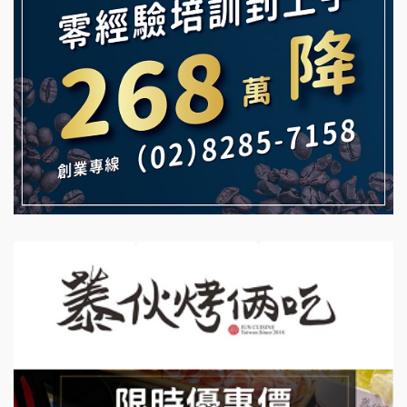
白鬍泡泡 BOHO POPO加盟說明會
【曉妍美妝】誠徵行政櫃檯
雞咕雞咕加盟說明會
自助洗衣店誠徵代洗收送人員(台中市)
TEA TOP加盟說明會
MUSHEN徵SPA美容芳療師
珍好味臭臭鍋加盟說明會
日十。早午食加盟說明會
藍象廷泰式火鍋加盟說明會
拾鑶火鍋加盟說明會
日十。早午食加盟說明會
上宇林加盟說明會
莫尼早餐Morni加盟說明會
手作功夫茶加盟說明會