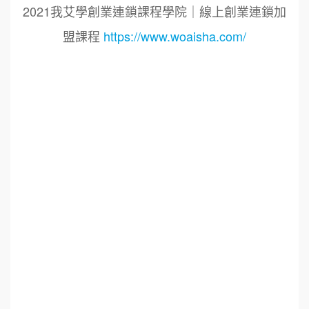
2021我艾學創業連鎖課程學院｜線上創業連鎖加
盟課程
https://www.woaisha.com/
標籤：
2021艾連盟創業連鎖加盟網.線上創業連鎖加盟
展.連鎖加盟.連鎖品牌.加盟創業.創業加盟.加盟品
牌.餐飲連鎖加盟創業.國際加盟展.線上加盟展.餐
飲連鎖.加盟創業.加盟.創業.創業加盟.食品連鎖加
盟.餐飲連鎖加盟.餐廳連鎖加盟.美食連鎖加盟.飲
品連鎖加盟.連鎖.加盟展.加盟規劃.食品連鎖加盟.
加盟經銷代理.找加盟品牌.創業品牌.加盟品牌.餐
飲規劃設計.餐飲設計.餐飲規劃.餐飲顧問.品牌顧
問.品牌設計.商業空間設計.新零售.青年創業圓夢