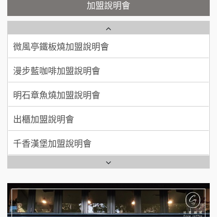
鮮茶道加盟說明會
加盟說明會
100萬 ~ 200萬
加盟預算
微風亭鐵板燒加盟說明會
【曉妍美妝】誠徵行政櫃檯
廖 先生/小姐
高雄市
漫步藍咖啡加盟說明會
200萬~300萬
自助洗衣店誠徵代洗收送人員(台中市)
加盟預算
明石章魚燒加盟說明會
MUSHEN徵SPA美容芳療師
出櫃加盟說明會
日十。早午食加盟說明會
千香漢堡加盟說明會
拾鑶火鍋加盟說明會
七盞茶加盟說明會
全家加盟說明會
拉亞漢堡加盟說明會
台灣G湯加盟說明會
杜芳子古味茶鋪加盟說明會
彭富貴加盟說明會
優握握×酸奶大獅加盟說明會