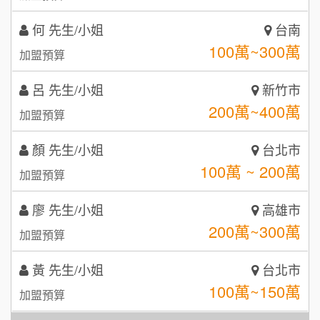
咖啡LOOK
5
呂 先生/小姐
新竹市
鼎威維修
200萬~400萬
6
加盟預算
【曉妍美妝】誠徵行政櫃檯
88thai發發泰-泰式飯行家
7
顏 先生/小姐
台北市
自助洗衣店誠徵代洗收送人員(台中市)
100萬 ~ 200萬
呷尚寶
加盟預算
8
MUSHEN徵SPA美容芳療師
廖 先生/小姐
高雄市
SHARE TEA歇腳亭
9
200萬~300萬
加盟預算
日十。早午食加盟說明會
TEA TOP台灣第一味
10
黃 先生/小姐
台北市
拾鑶火鍋加盟說明會
100萬~150萬
加盟預算
全家加盟說明會
林 先生/小姐
屏東縣
台灣G湯加盟說明會
100萬 ~ 200萬
加盟預算