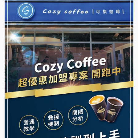
NU PASTA義大利麵加盟說明會
冬城門加盟說明會
潮鍋癮加盟說明會
拾鑶火鍋加盟說明會
蓁伙烤倆吃加盟說明會
阿性情趣無人販售所加盟明會
霏等茶加盟說明會
龍涎居好湯加盟說明會
早安山丘加盟說明會
舒油頭加盟說明會
冰封仙果加盟說明會
韓金量加盟說明會
Ramble Café 漫步藍咖啡加盟說明會
義氣豐發雞加盟說明會
微風亭鐵板燒加盟說明會
Mr.Wish加盟說明會
鮮茶道加盟說明會