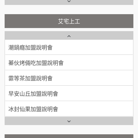
彭富貴加盟說明會
吳 先生/小姐
屏東縣
100萬~200萬
藍象廷泰式火鍋加盟說明會
加盟預算
NU PASTA義大利麵加盟說明會
艾宅上工
日十。早午食加盟說明會
周 先生/小姐
台北
潮鍋癮加盟說明會
100萬 ~150萬
加盟預算
上宇林加盟說明會
蓁伙烤倆吃加盟說明會
徐 先生/小姐
新北市
莫尼早餐Morni加盟說明會
霏等茶加盟說明會
50萬~75萬
加盟預算
手作功夫茶加盟說明會
早安山丘加盟說明會
何 先生/小姐
台南
100萬~300萬
SHARE TEA歇腳亭加盟說明會
加盟預算
冰封仙果加盟說明會
潮味決-湯滷專門店加盟說明會
呂 先生/小姐
新竹市
Ramble Café 漫步藍咖啡加盟說明會
200萬~400萬
加盟預算
鬍子茶加盟說明會
微風亭鐵板燒加盟說明會
顏 先生/小姐
台北市
鮮茶道加盟說明會