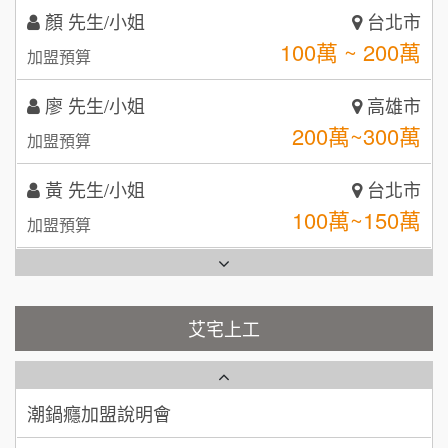
MUSHEN徵SPA美容芳療師
廖 先生/小姐
高雄市
SHARE TEA歇腳亭
9
200萬~300萬
加盟預算
日十。早午食加盟說明會
TEA TOP台灣第一味
10
黃 先生/小姐
台北市
拾鑶火鍋加盟說明會
100萬~150萬
加盟預算
全家加盟說明會
林 先生/小姐
屏東縣
台灣G湯加盟說明會
100萬 ~ 200萬
加盟預算
彭富貴加盟說明會
吳 先生/小姐
屏東縣
100萬~200萬
藍象廷泰式火鍋加盟說明會
加盟預算
NU PASTA義大利麵加盟說明會
艾宅上工
日十。早午食加盟說明會
周 先生/小姐
台北
潮鍋癮加盟說明會
100萬 ~150萬
加盟預算
上宇林加盟說明會
蓁伙烤倆吃加盟說明會
徐 先生/小姐
新北市