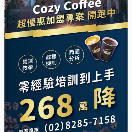
龍涎居好湯加盟說明會
早安山丘加盟說明會
舒油頭加盟說明會
冰封仙果加盟說明會
韓金量加盟說明會
Ramble Café 漫步藍咖啡加盟說明會
義氣豐發雞加盟說明會
微風亭鐵板燒加盟說明會
Mr.Wish加盟說明會
鮮茶道加盟說明會
白鬍泡泡 BOHO POPO加盟說明會
【曉妍美妝】誠徵行政櫃檯
雞咕雞咕加盟說明會
自助洗衣店誠徵代洗收送人員(台中市)
TEA TOP加盟說明會
MUSHEN徵SPA美容芳療師
珍好味臭臭鍋加盟說明會
日十。早午食加盟說明會