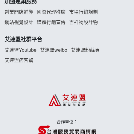
加盟連鎖服務
雞咕雞咕加盟說明會
創業開店輔導
國際代理推廣
市場行銷規劃
TEA TOP加盟說明會
網站視覺設計
媒體行銷宣傳
吉祥物設計物
珍好味臭臭鍋加盟說明會
艾連盟社群平台
艾連盟Youtube
艾連盟weibo
艾連盟粉絲頁
藍象廷泰式火鍋加盟說明會
艾連盟痞客幫
日十。早午食加盟說明會
上宇林加盟說明會
莫尼早餐Morni加盟說明會
手作功夫茶加盟說明會
合作單位：