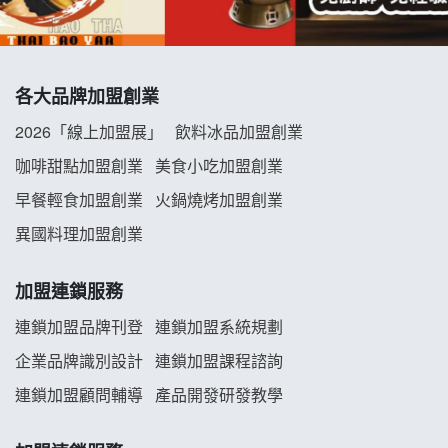
冬城門加盟說明會
拾鑶火鍋加盟說明會
各大品牌加盟創業
阿性情趣無人販售所加盟明會
2026「線上加盟展」
飲料冰品加盟創業
咖啡甜點加盟創業
美食小吃加盟創業
龍涎居好湯加盟說明會
早餐輕食加盟創業
火鍋燒烤加盟創業
舒油頭加盟說明會
異國料理加盟創業
韓金量加盟說明會
加盟連鎖服務
義氣豐發雞加盟說明會
連鎖加盟品牌刊登
連鎖加盟系統規劃
企業品牌識別設計
連鎖加盟課程諮詢
Mr.Wish加盟說明會
連鎖加盟顧問輔導
產品開發研發教學
白鬍泡泡 BOHO POPO加盟說明會