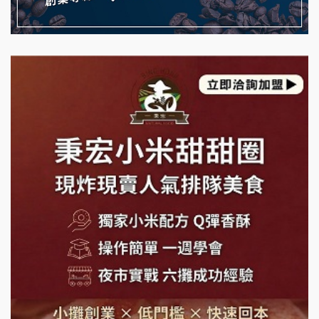
藍象廷泰式火鍋加盟說明會
拾鑶火鍋加盟說明會
日十。早午食加盟說明會
上宇林加盟說明會
莫尼早餐Morni加盟說明會
手作功夫茶加盟說明會
SHARE TEA歇腳亭加盟說明會
潮味決-湯滷專門店加盟說明會
鬍子茶加盟說明會
鮮茶道加盟說明會