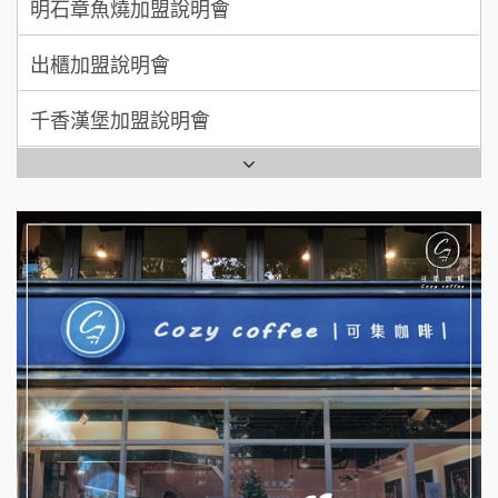
出櫃加盟說明會
日十。早午食加盟說明會
千香漢堡加盟說明會
拾鑶火鍋加盟說明會
七盞茶加盟說明會
全家加盟說明會
拉亞漢堡加盟說明會
台灣G湯加盟說明會
杜芳子古味茶鋪加盟說明會
彭富貴加盟說明會
優握握×酸奶大獅加盟說明會
NU PASTA義大利麵加盟說明會
冬城門加盟說明會
潮鍋癮加盟說明會
拾鑶火鍋加盟說明會
蓁伙烤倆吃加盟說明會
阿性情趣無人販售所加盟明會
霏等茶加盟說明會