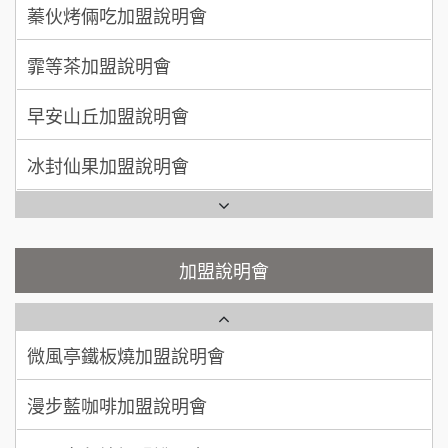
莫尼早餐Morni加盟說明會
霏等茶加盟說明會
50萬~75萬
加盟預算
手作功夫茶加盟說明會
早安山丘加盟說明會
何 先生/小姐
台南
100萬~300萬
SHARE TEA歇腳亭加盟說明會
加盟預算
冰封仙果加盟說明會
潮味決-湯滷專門店加盟說明會
呂 先生/小姐
新竹市
Ramble Café 漫步藍咖啡加盟說明會
200萬~400萬
加盟預算
鬍子茶加盟說明會
微風亭鐵板燒加盟說明會
顏 先生/小姐
台北市
鮮茶道加盟說明會
鮮茶道加盟說明會
加盟說明會
100萬 ~ 200萬
加盟預算
微風亭鐵板燒加盟說明會
【曉妍美妝】誠徵行政櫃檯
廖 先生/小姐
高雄市
漫步藍咖啡加盟說明會
200萬~300萬
自助洗衣店誠徵代洗收送人員(台中市)
加盟預算
明石章魚燒加盟說明會
MUSHEN徵SPA美容芳療師