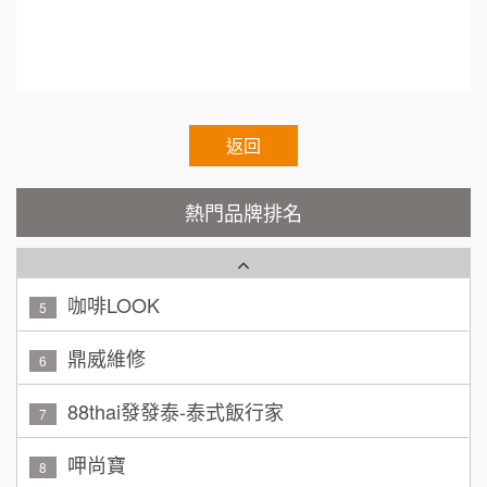
ain.Authorized.Chain.Voluntary.Chain.franchise
200萬~400萬
加盟預算
e.chain.restaurant
Cozy coffee可集咖啡
1
顏 先生/小姐
台北市
霏等茶
2
100萬 ~ 200萬
加盟預算
返回
秉宏小米甜甜圈
3
廖 先生/小姐
高雄市
潮鍋癮
200萬~300萬
4
熱門品牌排名
加盟預算
咖啡LOOK
5
黃 先生/小姐
台北市
100萬~150萬
鼎威維修
加盟預算
6
林 先生/小姐
屏東縣
88thai發發泰-泰式飯行家
7
100萬 ~ 200萬
加盟預算
呷尚寶
8
吳 先生/小姐
屏東縣
SHARE TEA歇腳亭
9
100萬~200萬