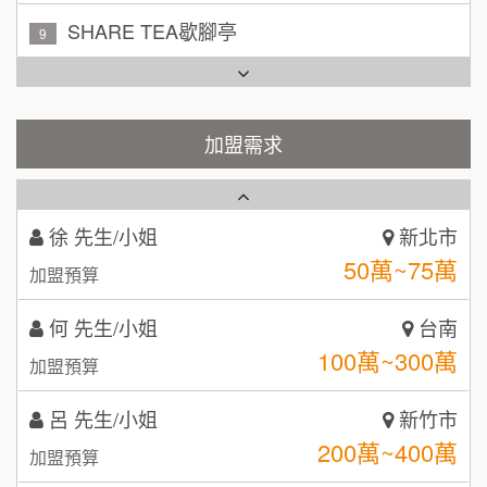
加盟預算
TEA TOP台灣第一味
10
周 先生/小姐
台北
100萬 ~150萬
Cozy coffee可集咖啡
1
加盟預算
霏等茶
加盟需求
徐 先生/小姐
新北市
2
50萬~75萬
加盟預算
秉宏小米甜甜圈
3
何 先生/小姐
台南
潮鍋癮
4
100萬~300萬
加盟預算
咖啡LOOK
5
呂 先生/小姐
新竹市
鼎威維修
200萬~400萬
6
加盟預算
【曉妍美妝】誠徵行政櫃檯
88thai發發泰-泰式飯行家
7
顏 先生/小姐
台北市
自助洗衣店誠徵代洗收送人員(台中市)
100萬 ~ 200萬
呷尚寶
加盟預算
8