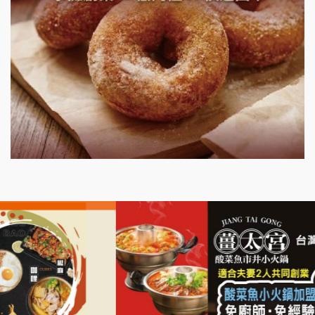
微風亭鐵板燒加盟說明會
漫步藍咖啡加盟說明會
明石章魚燒加盟說明會
出櫃加盟說明會
千香漢堡加盟說明會
七盞茶加盟說明會
拉亞漢堡加盟說明會
杜芳子古味茶鋪加盟說明會
優握握×酸奶大獅加盟說明會