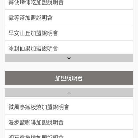
100萬 ~150萬
加盟預算
莫尼早餐Morni加盟說明會
霏等茶加盟說明會
徐 先生/小姐
新北市
手作功夫茶加盟說明會
50萬~75萬
加盟預算
早安山丘加盟說明會
SHARE TEA歇腳亭加盟說明會
何 先生/小姐
台南
冰封仙果加盟說明會
100萬~300萬
加盟預算
潮味決-湯滷專門店加盟說明會
Ramble Café 漫步藍咖啡加盟說明會
呂 先生/小姐
新竹市
鬍子茶加盟說明會
微風亭鐵板燒加盟說明會
加盟說明會
200萬~400萬
加盟預算
鮮茶道加盟說明會
鮮茶道加盟說明會
顏 先生/小姐
台北市
微風亭鐵板燒加盟說明會
100萬 ~ 200萬
【曉妍美妝】誠徵行政櫃檯
加盟預算
漫步藍咖啡加盟說明會
廖 先生/小姐
高雄市
自助洗衣店誠徵代洗收送人員(台中市)
200萬~300萬
加盟預算
明石章魚燒加盟說明會