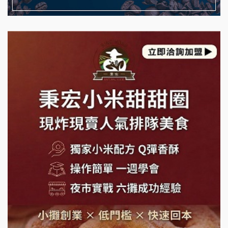
日十。早午食加盟說明會
藍象廷泰式火鍋加盟說明會
拾鑶火鍋加盟說明會
日十。早午食加盟說明會
上宇林加盟說明會
莫尼早餐Morni加盟說明會
手作功夫茶加盟說明會
SHARE TEA歇腳亭加盟說明會
潮味決-湯滷專門店加盟說明會
鬍子茶加盟說明會
鮮茶道加盟說明會