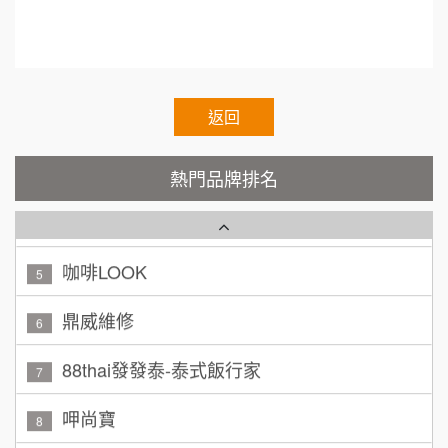
100萬~300萬
加盟預算
TEA TOP台灣第一味
.restaur
10
呂 先生/小姐
新竹市
Cozy coffee可集咖啡
1
200萬~400萬
加盟預算
霏等茶
返回
2
顏 先生/小姐
台北市
秉宏小米甜甜圈
3
100萬 ~ 200萬
熱門品牌排名
加盟預算
潮鍋癮
4
廖 先生/小姐
高雄市
200萬~300萬
咖啡LOOK
加盟預算
5
黃 先生/小姐
鼎威維修
台北市
6
100萬~150萬
加盟預算
88thai發發泰-泰式飯行家
7
林 先生/小姐
屏東縣
呷尚寶
8
100萬 ~ 200萬
加盟預算