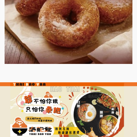
微風亭鐵板燒加盟說明會
漫步藍咖啡加盟說明會
明石章魚燒加盟說明會
出櫃加盟說明會
千香漢堡加盟說明會
七盞茶加盟說明會
拉亞漢堡加盟說明會
杜芳子古味茶鋪加盟說明會
優握握×酸奶大獅加盟說明會