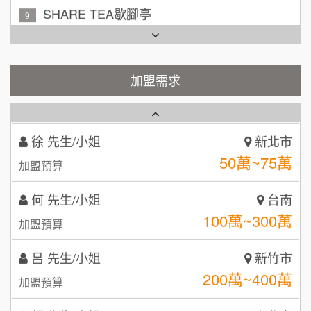
SHARE TEA歇腳亭
9
吳 先生/小姐
屏東縣
TEA TOP台灣第一味
100萬~200萬
10
加盟預算
Cozy coffee可集咖啡
加盟需求
1
周 先生/小姐
台北
100萬 ~150萬
加盟預算
霏等茶
2
徐 先生/小姐
新北市
秉宏小米甜甜圈
3
50萬~75萬
加盟預算
潮鍋癮
4
何 先生/小姐
台南
咖啡LOOK
5
100萬~300萬
加盟預算
鼎威維修
6
呂 先生/小姐
新竹市
【曉妍美妝】誠徵行政櫃檯
200萬~400萬
88thai發發泰-泰式飯行家
加盟預算
7
自助洗衣店誠徵代洗收送人員(台中市)