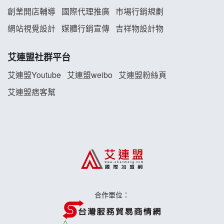
白鬍泡泡 BOHO POPO加盟說明會
創業開店輔導
國際代理推廣
市場行銷規劃
雞咕雞咕加盟說明會
網站視覺設計
媒體行銷宣傳
吉祥物設計物
TEA TOP加盟說明會
艾連盟社群平台
珍好味臭臭鍋加盟說明會
艾連盟Youtube
艾連盟weibo
艾連盟粉絲頁
艾連盟痞客幫
藍象廷泰式火鍋加盟說明會
日十。早午食加盟說明會
上宇林加盟說明會
莫尼早餐Morni加盟說明會
合作單位：
手作功夫茶加盟說明會