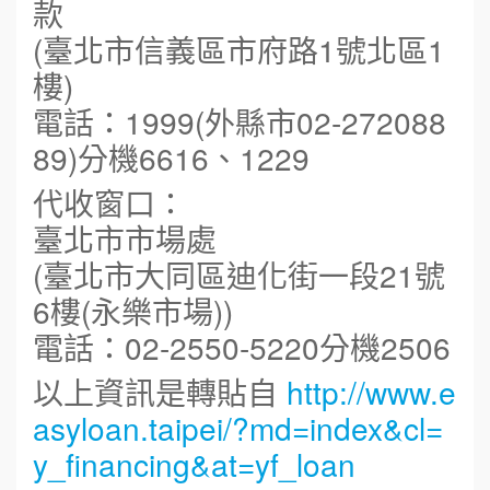
款
(臺北市信義區市府路1號北區1
樓)
電話：1999(外縣市02-272088
89)分機6616、1229
代收窗口：
臺北市市場處
(臺北市大同區迪化街一段21號
周 先生/小姐
台北
鼎威維修
6樓(永樂市場))
6
100萬 ~150萬
加盟預算
電話：02-2550-5220分機2506
88thai發發泰-泰式飯行家
7
徐 先生/小姐
新北市
以上資訊是轉貼自
http://www.e
呷尚寶
50萬~75萬
8
加盟預算
asyloan.taipei/?md=index&cl=
y_financing&at=yf_loan
SHARE TEA歇腳亭
9
何 先生/小姐
台南