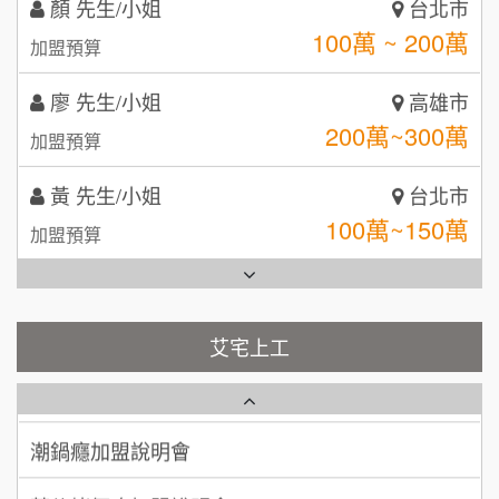
顏 先生/小姐
呷尚寶
台北市
8
100萬 ~ 200萬
加盟預算
MUSHEN徵SPA美容芳療師
SHARE TEA歇腳亭
9
廖 先生/小姐
高雄市
日十。早午食加盟說明會
TEA TOP台灣第一味
10
200萬~300萬
加盟預算
拾鑶火鍋加盟說明會
黃 先生/小姐
台北市
全家加盟說明會
100萬~150萬
加盟預算
台灣G湯加盟說明會
林 先生/小姐
屏東縣
100萬 ~ 200萬
加盟預算
彭富貴加盟說明會
艾宅上工
藍象廷泰式火鍋加盟說明會
吳 先生/小姐
屏東縣
NU PASTA義大利麵加盟說明會
100萬~200萬
加盟預算
日十。早午食加盟說明會
潮鍋癮加盟說明會
周 先生/小姐
台北
上宇林加盟說明會
蓁伙烤倆吃加盟說明會