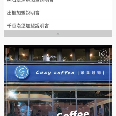
MUSHEN徵SPA美容芳療師
出櫃加盟說明會
日十。早午食加盟說明會
千香漢堡加盟說明會
拾鑶火鍋加盟說明會
七盞茶加盟說明會
全家加盟說明會
拉亞漢堡加盟說明會
台灣G湯加盟說明會
杜芳子古味茶鋪加盟說明會
彭富貴加盟說明會
優握握×酸奶大獅加盟說明會
NU PASTA義大利麵加盟說明會
冬城門加盟說明會
潮鍋癮加盟說明會
拾鑶火鍋加盟說明會
蓁伙烤倆吃加盟說明會
阿性情趣無人販售所加盟明會