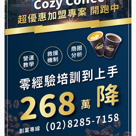
霏等茶加盟說明會
龍涎居好湯加盟說明會
早安山丘加盟說明會
舒油頭加盟說明會
冰封仙果加盟說明會
韓金量加盟說明會
Ramble Café 漫步藍咖啡加盟說明會
義氣豐發雞加盟說明會
微風亭鐵板燒加盟說明會
Mr.Wish加盟說明會
鮮茶道加盟說明會
白鬍泡泡 BOHO POPO加盟說明會
【曉妍美妝】誠徵行政櫃檯
雞咕雞咕加盟說明會
自助洗衣店誠徵代洗收送人員(台中市)
TEA TOP加盟說明會
MUSHEN徵SPA美容芳療師
珍好味臭臭鍋加盟說明會