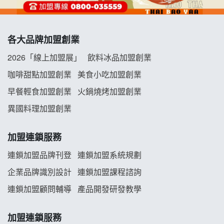
冬城門加盟說明會
各大品牌加盟創業
拾鑶火鍋加盟說明會
2026「線上加盟展」
飲料冰品加盟創業
阿性情趣無人販售所加盟明會
咖啡甜點加盟創業
美食小吃加盟創業
早餐輕食加盟創業
火鍋燒烤加盟創業
龍涎居好湯加盟說明會
異國料理加盟創業
舒油頭加盟說明會
加盟連鎖服務
韓金量加盟說明會
連鎖加盟品牌刊登
連鎖加盟系統規劃
企業品牌識別設計
連鎖加盟課程諮詢
義氣豐發雞加盟說明會
連鎖加盟顧問輔導
產品開發研發教學
Mr.Wish加盟說明會
加盟連鎖服務