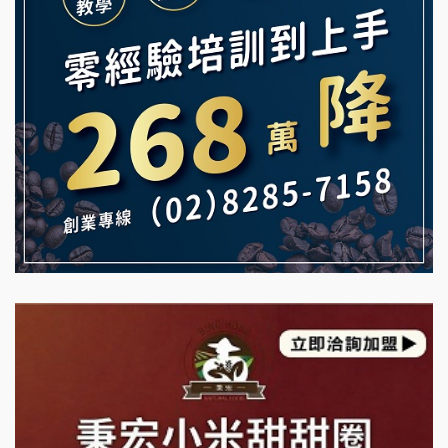
白鬍泡泡 BOHO POPO加盟說明會
【曉妍美妝】誠徵行政櫃檯
雞咕雞咕加盟說明會
自助洗衣店誠徵代洗收送人員(台中市)
TEA TOP加盟說明會
MUSHEN徵SPA美容芳療師
珍好味臭臭鍋加盟說明會
日十。早午食加盟說明會
藍象廷泰式火鍋加盟說明會
拾鑶火鍋加盟說明會
日十。早午食加盟說明會
上宇林加盟說明會
莫尼早餐Morni加盟說明會
手作功夫茶加盟說明會