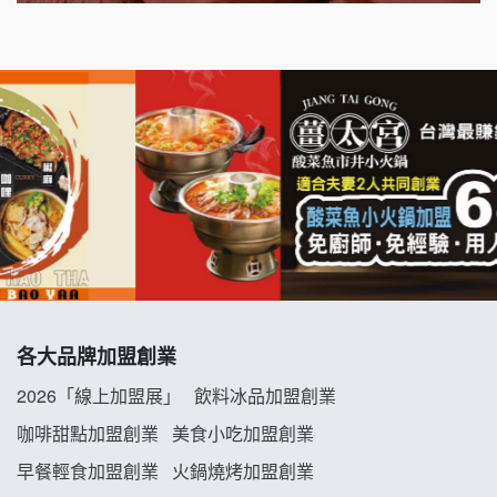
七盞茶加盟說明會
拉亞漢堡加盟說明會
杜芳子古味茶鋪加盟說明會
優握握×酸奶大獅加盟說明會
冬城門加盟說明會
拾鑶火鍋加盟說明會
各大品牌加盟創業
阿性情趣無人販售所加盟明會
2026「線上加盟展」
飲料冰品加盟創業
龍涎居好湯加盟說明會
咖啡甜點加盟創業
美食小吃加盟創業
早餐輕食加盟創業
火鍋燒烤加盟創業
舒油頭加盟說明會