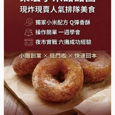
SHARE TEA歇腳亭加盟說明會
潮味決-湯滷專門店加盟說明會
鬍子茶加盟說明會
鮮茶道加盟說明會
微風亭鐵板燒加盟說明會
漫步藍咖啡加盟說明會
明石章魚燒加盟說明會
出櫃加盟說明會
千香漢堡加盟說明會