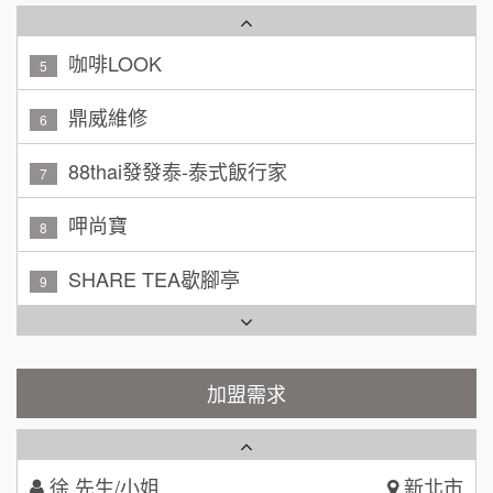
咖啡LOOK
5
黃 先生/小姐
台北市
100萬~150萬
鼎威維修
加盟預算
6
林 先生/小姐
屏東縣
88thai發發泰-泰式飯行家
7
100萬 ~ 200萬
加盟預算
呷尚寶
8
吳 先生/小姐
屏東縣
SHARE TEA歇腳亭
9
100萬~200萬
加盟預算
TEA TOP台灣第一味
10
周 先生/小姐
台北
100萬 ~150萬
Cozy coffee可集咖啡
1
加盟預算
霏等茶
加盟需求
徐 先生/小姐
新北市
2
50萬~75萬
加盟預算
秉宏小米甜甜圈
3
何 先生/小姐
台南