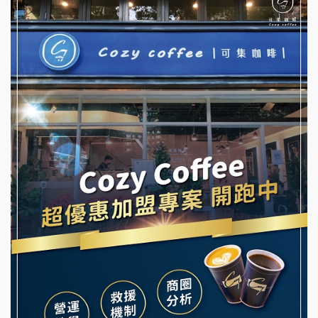
優握握×酸奶大獅加盟說明會
NU PASTA義大利麵加盟說明會
冬城門加盟說明會
潮鍋癮加盟說明會
拾鑶火鍋加盟說明會
蓁伙烤倆吃加盟說明會
阿性情趣無人販售所加盟明會
霏等茶加盟說明會
龍涎居好湯加盟說明會
早安山丘加盟說明會
舒油頭加盟說明會
冰封仙果加盟說明會
韓金量加盟說明會
Ramble Café 漫步藍咖啡加盟說明會
義氣豐發雞加盟說明會
微風亭鐵板燒加盟說明會
Mr.Wish加盟說明會
鮮茶道加盟說明會