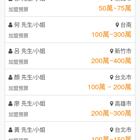
潮鍋癮
4
100萬~300萬
加盟預算
咖啡LOOK
5
呂 先生/小姐
新竹市
鼎威維修
200萬~400萬
6
加盟預算
【曉妍美妝】誠徵行政櫃檯
88thai發發泰-泰式飯行家
7
顏 先生/小姐
台北市
自助洗衣店誠徵代洗收送人員(台中市)
100萬 ~ 200萬
呷尚寶
加盟預算
8
MUSHEN徵SPA美容芳療師
廖 先生/小姐
高雄市
SHARE TEA歇腳亭
9
200萬~300萬
加盟預算
日十。早午食加盟說明會
TEA TOP台灣第一味
10
黃 先生/小姐
台北市
拾鑶火鍋加盟說明會
100萬~150萬
加盟預算
全家加盟說明會
林 先生/小姐
屏東縣
台灣G湯加盟說明會
100萬 ~ 200萬