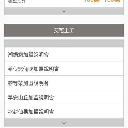
加盟預算
彭富貴加盟說明會
吳 先生/小姐
屏東縣
100萬~200萬
藍象廷泰式火鍋加盟說明會
加盟預算
NU PASTA義大利麵加盟說明會
艾宅上工
日十。早午食加盟說明會
周 先生/小姐
台北
潮鍋癮加盟說明會
100萬 ~150萬
加盟預算
上宇林加盟說明會
蓁伙烤倆吃加盟說明會
徐 先生/小姐
新北市
莫尼早餐Morni加盟說明會
霏等茶加盟說明會
50萬~75萬
加盟預算
手作功夫茶加盟說明會
早安山丘加盟說明會
何 先生/小姐
台南
100萬~300萬
SHARE TEA歇腳亭加盟說明會
加盟預算
冰封仙果加盟說明會
潮味決-湯滷專門店加盟說明會
呂 先生/小姐
新竹市
Ramble Café 漫步藍咖啡加盟說明會
200萬~400萬
加盟預算
鬍子茶加盟說明會
微風亭鐵板燒加盟說明會