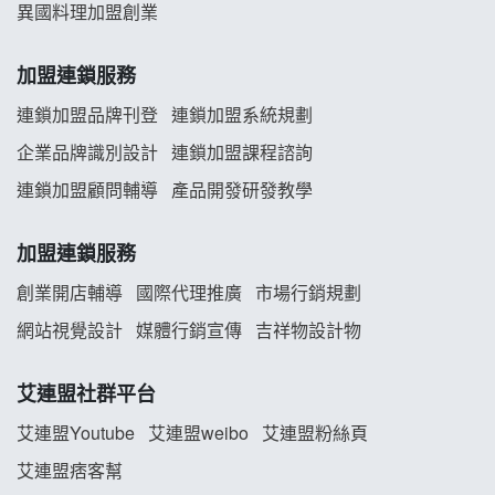
異國料理加盟創業
韓金量加盟說明會
加盟連鎖服務
義氣豐發雞加盟說明會
連鎖加盟品牌刊登
連鎖加盟系統規劃
企業品牌識別設計
連鎖加盟課程諮詢
Mr.Wish加盟說明會
連鎖加盟顧問輔導
產品開發研發教學
白鬍泡泡 BOHO POPO加盟說明會
加盟連鎖服務
雞咕雞咕加盟說明會
創業開店輔導
國際代理推廣
市場行銷規劃
TEA TOP加盟說明會
網站視覺設計
媒體行銷宣傳
吉祥物設計物
珍好味臭臭鍋加盟說明會
艾連盟社群平台
艾連盟Youtube
艾連盟weibo
艾連盟粉絲頁
藍象廷泰式火鍋加盟說明會
艾連盟痞客幫
日十。早午食加盟說明會