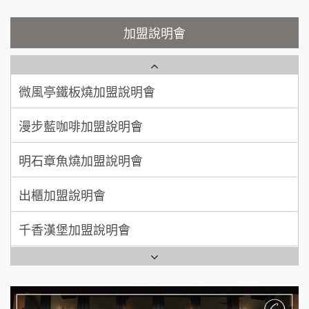
顏 先生/小姐
台北市
鮮茶道加盟說明會
鮮茶道加盟說明會
加盟說明會
100萬 ~ 200萬
加盟預算
微風亭鐵板燒加盟說明會
【曉妍美妝】誠徵行政櫃檯
廖 先生/小姐
高雄市
漫步藍咖啡加盟說明會
200萬~300萬
自助洗衣店誠徵代洗收送人員(台中市)
加盟預算
明石章魚燒加盟說明會
MUSHEN徵SPA美容芳療師
出櫃加盟說明會
日十。早午食加盟說明會
千香漢堡加盟說明會
拾鑶火鍋加盟說明會
七盞茶加盟說明會
全家加盟說明會
拉亞漢堡加盟說明會
台灣G湯加盟說明會
杜芳子古味茶鋪加盟說明會
彭富貴加盟說明會