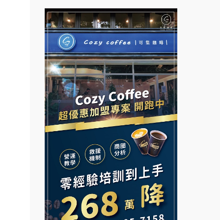
面裝
拉亞漢堡加盟說明會
台灣G湯加盟說明會
店面
店裝潢
杜芳子古味茶鋪加盟說明會
彭富貴加盟說明會
本創業.
優握握×酸奶大獅加盟說明會
NU PASTA義大利麵加盟說明
加盟
會
冬城門加盟說明會
邊攤
潮鍋癮加盟說明會
業.創
拾鑶火鍋加盟說明會
蓁伙烤倆吃加盟說明會
行動餐
阿性情趣無人販售所加盟明會
霏等茶加盟說明會
向.
龍涎居好湯加盟說明會
課程.
早安山丘加盟說明會
.溫泉
舒油頭加盟說明會
冰封仙果加盟說明會
計居家
韓金量加盟說明會
醬料原
Ramble Café 漫步藍咖啡加盟