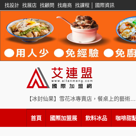
找設計
找展店
找顧問
找廠商
找課程
│
國際資訊
【冰封仙果】雪花冰專賣店，餐桌上的藝術饗宴
首頁
國際加盟展
飲料冰品
咖啡甜