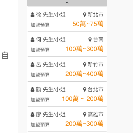
霏等茶
2
徐 先生/小姐
新北市
秉宏小米甜甜圈
3
50萬~75萬
加盟預算
潮鍋癮
4
何 先生/小姐
台南
咖啡LOOK
5
100萬~300萬
加盟預算
，自
鼎威維修
6
呂 先生/小姐
新竹市
【曉妍美妝】誠徵行政櫃檯
200萬~400萬
88thai發發泰-泰式飯行家
加盟預算
7
自助洗衣店誠徵代洗收送人員
顏 先生/小姐
呷尚寶
台北市
8
(台中市)
100萬 ~ 200萬
加盟預算
MUSHEN徵SPA美容芳療師
SHARE TEA歇腳亭
9
廖 先生/小姐
高雄市
日十。早午食加盟說明會
TEA TOP台灣第一味
10
200萬~300萬
加盟預算
拾鑶火鍋加盟說明會