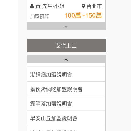
黃 先生/小姐
台北市
全家加盟說明會
100萬~150萬
加盟預算
台灣G湯加盟說明會
林 先生/小姐
屏東縣
100萬 ~ 200萬
加盟預算
彭富貴加盟說明會
艾宅上工
藍象廷泰式火鍋加盟說明會
吳 先生/小姐
屏東縣
NU PASTA義大利麵加盟說明
100萬~200萬
會
加盟預算
日十。早午食加盟說明會
潮鍋癮加盟說明會
周 先生/小姐
台北
上宇林加盟說明會
蓁伙烤倆吃加盟說明會
100萬 ~150萬
加盟預算
莫尼早餐Morni加盟說明會
霏等茶加盟說明會
徐 先生/小姐
新北市
手作功夫茶加盟說明會
50萬~75萬
加盟預算
早安山丘加盟說明會
SHARE TEA歇腳亭加盟說明會
何 先生/小姐
台南
冰封仙果加盟說明會