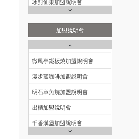
100萬~300萬
加盟預算
餐飲連
潮味決-湯滷專門店加盟說明會
Ramble Café 漫步藍咖啡加盟
盟.
說明會
呂 先生/小姐
新竹市
鬍子茶加盟說明會
微風亭鐵板燒加盟說明會
加盟說明會
品牌.
200萬~400萬
加盟預算
鮮茶道加盟說明會
售.
鮮茶道加盟說明會
顏 先生/小姐
台北市
大師.店
微風亭鐵板燒加盟說明會
100萬 ~ 200萬
【曉妍美妝】誠徵行政櫃檯
加盟預算
行銷.
漫步藍咖啡加盟說明會
廖 先生/小姐
高雄市
自助洗衣店誠徵代洗收送人員
營.2
200萬~300萬
(台中市)
加盟預算
創業加
明石章魚燒加盟說明會
MUSHEN徵SPA美容芳療師
021
出櫃加盟說明會
日十。早午食加盟說明會
鎖加
千香漢堡加盟說明會
.路易莎
拾鑶火鍋加盟說明會
.品牌
七盞茶加盟說明會
全家加盟說明會