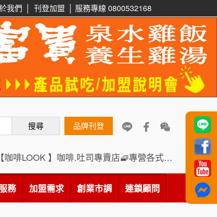
於我們
│
刊登加盟
│
服務專線 0800532168
周 先生/小姐
台北
鼎威維修
6
100萬 ~150萬
加盟預算
88thai發發泰-泰式飯行家
7
徐 先生/小姐
新北市
呷尚寶
50萬~75萬
8
加盟預算
搜尋
SHARE TEA歇腳亭
品牌刊登
9
何 先生/小姐
台南
100萬~300萬
加盟預算
TEA TOP台灣第一味
10
【咖啡LOOK 】咖啡.吐司專賣店🧇專營各式創意法式吐司
呂 先生/小姐
新竹市
Cozy coffee可集咖啡
1
200萬~400萬
服務
加盟需求
加盟預算
創業市調
連鎖顧問
霏等茶
2
顏 先生/小姐
台北市