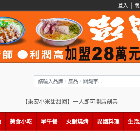
登入
│
關
【秉宏小米甜甜圈】一人即可開店創業
點
美食小吃
早午餐
火鍋燒烤
異國料理
生活