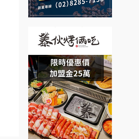
說明會
盟.台
義氣豐發雞加盟說明會
微風亭鐵板燒加盟說明會
店鋪設
Mr.Wish加盟說明會
鮮茶道加盟說明會
盟.
白鬍泡泡 BOHO POPO加盟說
盟.
【曉妍美妝】誠徵行政櫃檯
明會
.連鎖
自助洗衣店誠徵代洗收送人員
鎖.甜
雞咕雞咕加盟說明會
(台中市)
MUSHEN徵SPA美容芳療師
餐飲課
TEA TOP加盟說明會
程.創
日十。早午食加盟說明會
珍好味臭臭鍋加盟說明會
.連鎖
拾鑶火鍋加盟說明會
oriz
藍象廷泰式火鍋加盟說明會
日十。早午食加盟說明會