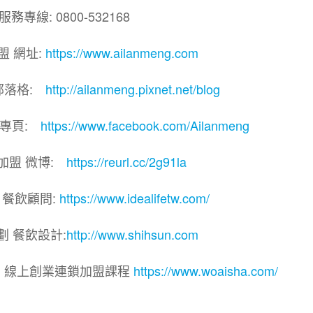
務專線: 0800-532168
盟 網址:
https://www.ailanmeng.com
部落格:
http://ailanmeng.pixnet.net/blog
團專頁:
https://www.facebook.com/Ailanmeng
加盟 微博:
https://reurl.cc/2g91la
 餐飲顧問:
https://www.idealifetw.com/
劃 餐飲設計:
http://www.shihsun.com
院｜線上創業連鎖加盟課程
https://www.woaisha.com/