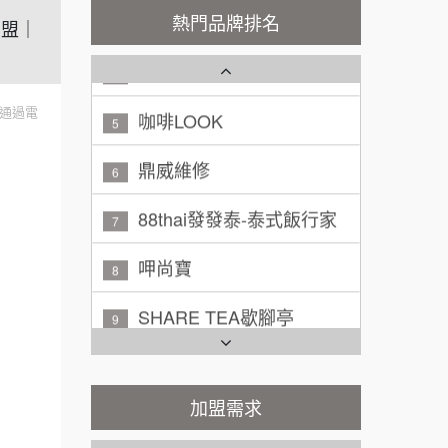
秉宏小米甜甜圈
3
100萬 ~ 200萬
熱門品牌排名
加盟預算
加盟｜
潮鍋癮
4
廖 先生/小姐
高雄市
200萬~300萬
咖啡LOOK
加盟預算
5
通過電
黃 先生/小姐
鼎威維修
台北市
6
100萬~150萬
加盟預算
88thai發發泰-泰式飯行家
7
林 先生/小姐
屏東縣
呷尚寶
8
100萬 ~ 200萬
加盟預算
SHARE TEA歇腳亭
9
吳 先生/小姐
屏東縣
TEA TOP台灣第一味
100萬~200萬
10
加盟預算
Cozy coffee可集咖啡
加盟需求
1
周 先生/小姐
台北
100萬 ~150萬
加盟預算