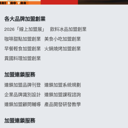
拾鑶火鍋加盟說明會
各大品牌加盟創業
阿性情趣無人販售所加盟明會
2026「線上加盟展」
飲料冰品加盟創業
咖啡甜點加盟創業
美食小吃加盟創業
龍涎居好湯加盟說明會
早餐輕食加盟創業
火鍋燒烤加盟創業
舒油頭加盟說明會
異國料理加盟創業
韓金量加盟說明會
加盟連鎖服務
義氣豐發雞加盟說明會
連鎖加盟品牌刊登
連鎖加盟系統規劃
企業品牌識別設計
連鎖加盟課程諮詢
Mr.Wish加盟說明會
連鎖加盟顧問輔導
產品開發研發教學
白鬍泡泡 BOHO POPO加盟說明會
加盟連鎖服務
雞咕雞咕加盟說明會