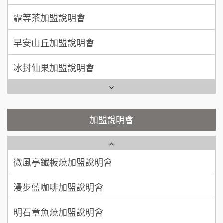
手作功夫茶加盟說明會
早安山丘加盟說明會
何 先生/小姐
台南
100萬~300萬
SHARE TEA歇腳亭加盟說明會
加盟預算
冰封仙果加盟說明會
潮味決-湯滷專門店加盟說明會
呂 先生/小姐
新竹市
Ramble Café 漫步藍咖啡加盟說明會
200萬~400萬
加盟預算
鬍子茶加盟說明會
微風亭鐵板燒加盟說明會
顏 先生/小姐
台北市
鮮茶道加盟說明會
鮮茶道加盟說明會
加盟說明會
100萬 ~ 200萬
加盟預算
微風亭鐵板燒加盟說明會
【曉妍美妝】誠徵行政櫃檯
廖 先生/小姐
高雄市
漫步藍咖啡加盟說明會
200萬~300萬
自助洗衣店誠徵代洗收送人員(台中市)
加盟預算
明石章魚燒加盟說明會
MUSHEN徵SPA美容芳療師
出櫃加盟說明會
日十。早午食加盟說明會