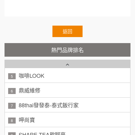
chisee.chain.restaurant
Cozy coffee可集咖啡
1
顏 先生/小姐
台北市
霏等茶
2
100萬 ~ 200萬
加盟預算
秉宏小米甜甜圈
返回
3
廖 先生/小姐
高雄市
潮鍋癮
200萬~300萬
4
熱門品牌排名
加盟預算
咖啡LOOK
5
黃 先生/小姐
台北市
100萬~150萬
鼎威維修
加盟預算
6
林 先生/小姐
屏東縣
88thai發發泰-泰式飯行家
7
100萬 ~ 200萬
加盟預算
呷尚寶
8
吳 先生/小姐
屏東縣
SHARE TEA歇腳亭
9
100萬~200萬
加盟預算