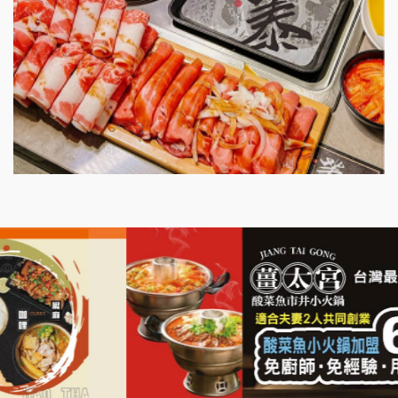
漫步藍咖啡加盟說明會
明石章魚燒加盟說明會
出櫃加盟說明會
千香漢堡加盟說明會
七盞茶加盟說明會
拉亞漢堡加盟說明會
杜芳子古味茶鋪加盟說明會
優握握×酸奶大獅加盟說明會
冬城門加盟說明會