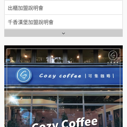
千香漢堡加盟說明會
拾鑶火鍋加盟說明會
七盞茶加盟說明會
全家加盟說明會
拉亞漢堡加盟說明會
台灣G湯加盟說明會
杜芳子古味茶鋪加盟說明會
彭富貴加盟說明會
優握握×酸奶大獅加盟說明會
NU PASTA義大利麵加盟說明會
冬城門加盟說明會
潮鍋癮加盟說明會
拾鑶火鍋加盟說明會
蓁伙烤倆吃加盟說明會
阿性情趣無人販售所加盟明會
霏等茶加盟說明會
龍涎居好湯加盟說明會
早安山丘加盟說明會