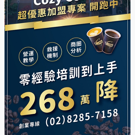
舒油頭加盟說明會
冰封仙果加盟說明會
韓金量加盟說明會
Ramble Café 漫步藍咖啡加盟說明會
義氣豐發雞加盟說明會
微風亭鐵板燒加盟說明會
Mr.Wish加盟說明會
鮮茶道加盟說明會
白鬍泡泡 BOHO POPO加盟說明會
【曉妍美妝】誠徵行政櫃檯
雞咕雞咕加盟說明會
自助洗衣店誠徵代洗收送人員(台中市)
TEA TOP加盟說明會
MUSHEN徵SPA美容芳療師
珍好味臭臭鍋加盟說明會
日十。早午食加盟說明會
藍象廷泰式火鍋加盟說明會
拾鑶火鍋加盟說明會