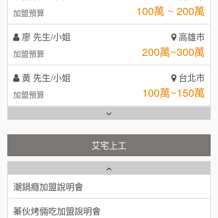
200萬~300萬
加盟預算
日十。早午食加盟說明會
TEA TOP台灣第一味
10
黃 先生/小姐
台北市
拾鑶火鍋加盟說明會
100萬~150萬
加盟預算
全家加盟說明會
林 先生/小姐
屏東縣
台灣G湯加盟說明會
100萬 ~ 200萬
加盟預算
彭富貴加盟說明會
吳 先生/小姐
屏東縣
100萬~200萬
藍象廷泰式火鍋加盟說明會
加盟預算
NU PASTA義大利麵加盟說明會
艾宅上工
日十。早午食加盟說明會
周 先生/小姐
台北
潮鍋癮加盟說明會
100萬 ~150萬
加盟預算
上宇林加盟說明會
蓁伙烤倆吃加盟說明會
徐 先生/小姐
新北市
莫尼早餐Morni加盟說明會
霏等茶加盟說明會
50萬~75萬
加盟預算