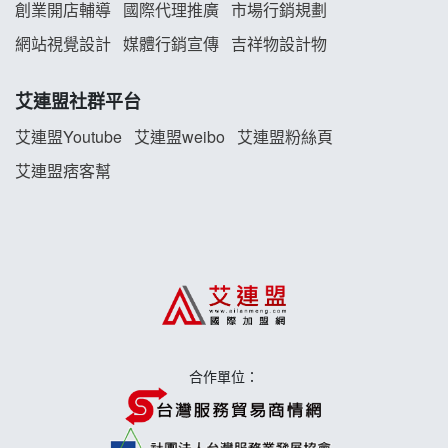
創業開店輔導
國際代理推廣
市場行銷規劃
TEA TOP加盟說明會
網站視覺設計
媒體行銷宣傳
吉祥物設計物
珍好味臭臭鍋加盟說明會
艾連盟社群平台
艾連盟Youtube
艾連盟weibo
艾連盟粉絲頁
藍象廷泰式火鍋加盟說明會
艾連盟痞客幫
日十。早午食加盟說明會
上宇林加盟說明會
莫尼早餐Morni加盟說明會
手作功夫茶加盟說明會
合作單位：