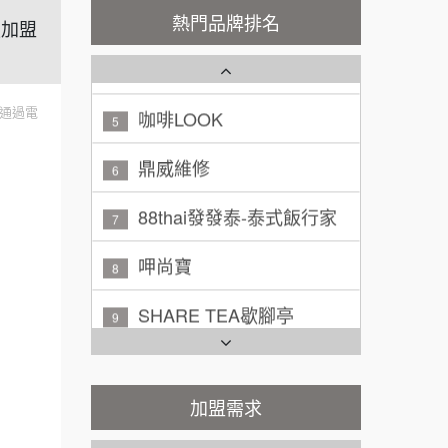
秉宏小米甜甜圈
100萬 ~ 200萬
3
加盟預算
熱門品牌排名
鎖加盟
潮鍋癮
4
廖 先生/小姐
高雄市
200萬~300萬
加盟預算
咖啡LOOK
5
通過電
黃 先生/小姐
台北市
鼎威維修
6
100萬~150萬
加盟預算
88thai發發泰-泰式飯行家
7
林 先生/小姐
屏東縣
呷尚寶
8
100萬 ~ 200萬
加盟預算
SHARE TEA歇腳亭
9
吳 先生/小姐
屏東縣
100萬~200萬
TEA TOP台灣第一味
加盟預算
10
Cozy coffee可集咖啡
周 先生/小姐
台北
加盟需求
1
100萬 ~150萬
加盟預算