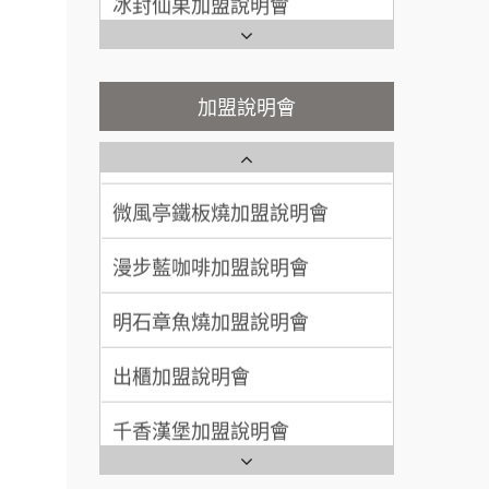
100萬~300萬
加盟預算
潮味決-湯滷專門店加盟說明會
Ramble Café 漫步藍咖啡加盟
呂 先生/小姐
新竹市
說明會
鬍子茶加盟說明會
微風亭鐵板燒加盟說明會
餐飲連
200萬~400萬
加盟說明會
加盟預算
盟.
鮮茶道加盟說明會
鮮茶道加盟說明會
顏 先生/小姐
台北市
品牌.
100萬 ~ 200萬
微風亭鐵板燒加盟說明會
加盟預算
【曉妍美妝】誠徵行政櫃檯
售.
漫步藍咖啡加盟說明會
廖 先生/小姐
高雄市
大師.店
自助洗衣店誠徵代洗收送人員
200萬~300萬
(台中市)
加盟預算
行銷.
明石章魚燒加盟說明會
MUSHEN徵SPA美容芳療師
營.2
出櫃加盟說明會
日十。早午食加盟說明會
創業加
021
千香漢堡加盟說明會
拾鑶火鍋加盟說明會
鎖加
七盞茶加盟說明會
全家加盟說明會