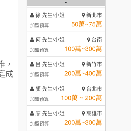
霏等茶
2
徐 先生/小姐
新北市
秉宏小米甜甜圈
3
50萬~75萬
加盟預算
潮鍋癮
4
何 先生/小姐
台南
咖啡LOOK
100萬~300萬
5
加盟預算
鼎威維修
6
呂 先生/小姐
新竹市
誰，
200萬~400萬
【曉妍美妝】誠徵行政櫃檯
庭成
加盟預算
88thai發發泰-泰式飯行家
7
自助洗衣店誠徵代洗收送人員
顏 先生/小姐
台北市
呷尚寶
8
(台中市)
100萬 ~ 200萬
加盟預算
MUSHEN徵SPA美容芳療師
SHARE TEA歇腳亭
9
廖 先生/小姐
高雄市
日十。早午食加盟說明會
TEA TOP台灣第一味
10
200萬~300萬
加盟預算
拾鑶火鍋加盟說明會