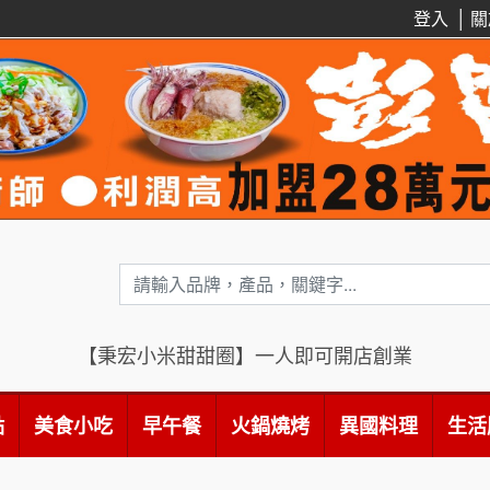
登入
│
關
【秉宏小米甜甜圈】一人即可開店創業
點
美食小吃
早午餐
火鍋燒烤
異國料理
生活