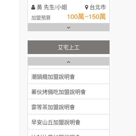
黃 先生/小姐
台北市
100萬~150萬
全家加盟說明會
加盟預算
台灣G湯加盟說明會
林 先生/小姐
屏東縣
100萬 ~ 200萬
加盟預算
彭富貴加盟說明會
艾宅上工
吳 先生/小姐
屏東縣
藍象廷泰式火鍋加盟說明會
NU PASTA義大利麵加盟說明
100萬~200萬
加盟預算
會
日十。早午食加盟說明會
潮鍋癮加盟說明會
周 先生/小姐
台北
上宇林加盟說明會
蓁伙烤倆吃加盟說明會
100萬 ~150萬
加盟預算
莫尼早餐Morni加盟說明會
霏等茶加盟說明會
徐 先生/小姐
新北市
50萬~75萬
手作功夫茶加盟說明會
加盟預算
早安山丘加盟說明會
SHARE TEA歇腳亭加盟說明會
何 先生/小姐
台南
冰封仙果加盟說明會