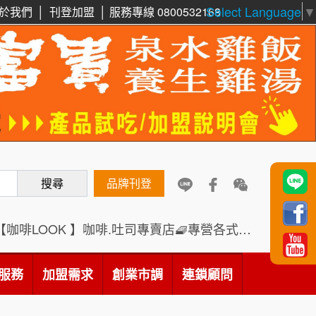
Select Language
▼
於我們
│
刊登加盟
│
服務專線 0800532168
周 先生/小姐
台北
鼎威維修
6
100萬 ~150萬
加盟預算
88thai發發泰-泰式飯行家
7
徐 先生/小姐
新北市
50萬~75萬
呷尚寶
加盟預算
8
搜尋
SHARE TEA歇腳亭
品牌刊登
何 先生/小姐
台南
9
100萬~300萬
加盟預算
TEA TOP台灣第一味
10
【咖啡LOOK 】咖啡.吐司專賣店🧇專營各式創意法式吐司
呂 先生/小姐
新竹市
Cozy coffee可集咖啡
1
200萬~400萬
加盟預算
服務
加盟需求
創業市調
連鎖顧問
霏等茶
2
顏 先生/小姐
台北市