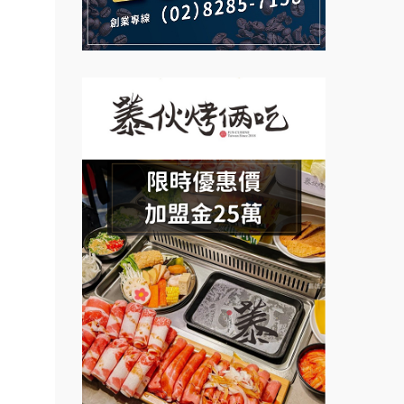
說明會
計居家
義氣豐發雞加盟說明會
微風亭鐵板燒加盟說明會
醬料原
Mr.Wish加盟說明會
鮮茶道加盟說明會
盟.台
店鋪設
白鬍泡泡 BOHO POPO加盟說
【曉妍美妝】誠徵行政櫃檯
明會
盟.
自助洗衣店誠徵代洗收送人員
盟.
雞咕雞咕加盟說明會
(台中市)
.連鎖
MUSHEN徵SPA美容芳療師
TEA TOP加盟說明會
鎖.甜
日十。早午食加盟說明會
餐飲課
珍好味臭臭鍋加盟說明會
拾鑶火鍋加盟說明會
程.創
藍象廷泰式火鍋加盟說明會
.連鎖
日十。早午食加盟說明會
oriz