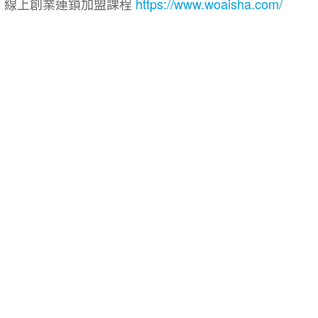
院｜線上創業連鎖加盟課程
https://www.woaisha.com/
盟展.連鎖加盟.連鎖品牌.加盟創業.創業加盟.加盟品牌.
.加盟創業.加盟.創業.創業加盟.食品連鎖加盟.餐飲連鎖加
連鎖.加盟展.加盟規劃.食品連鎖加盟.加盟經銷代理.找加盟
餐飲規劃.餐飲顧問.品牌顧問.品牌設計.商業空間設計.新零
加盟.Yes頂尖創業網.1111創業加盟網.餐飲顧問.開店.
意概念空間設計.火鍋.創業.美食.加盟連鎖.餐飲顧問.餐飲
業.複合式.工廠登記餐飲顧問.炸雞創業總部.連鎖加盟.合作經
網路創業.店面頂讓.廣告刊登.連鎖加盟課程.加盟連鎖課程.
21飲料連鎖加盟.2021雞排連鎖加盟.2021炸雞連鎖加盟.2
連鎖.2021滷味創業加盟.2021滷味加盟創業.2021早餐連