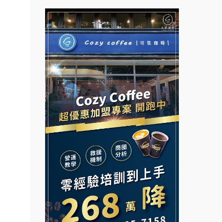
.路易莎
拉亞漢堡加盟說明會
.品牌
台灣G湯加盟說明會
面裝
杜芳子古味茶鋪加盟說明會
彭富貴加盟說明會
店面
優握握×酸奶大獅加盟說明會
NU PASTA義大利麵加盟說明
店裝潢
會
冬城門加盟說明會
本創業.
潮鍋癮加盟說明會
加盟
拾鑶火鍋加盟說明會
蓁伙烤倆吃加盟說明會
邊攤
阿性情趣無人販售所加盟明會
業.創
霏等茶加盟說明會
行動餐
龍涎居好湯加盟說明會
早安山丘加盟說明會
向.
舒油頭加盟說明會
冰封仙果加盟說明會
課程.
韓金量加盟說明會
.溫泉
Ramble Café 漫步藍咖啡加盟