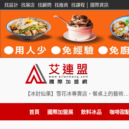
找設計
找展店
找顧問
找廠商
找課程
│
國際資訊
【冰封仙果】雪花冰專賣店，餐桌上的藝術饗宴
首頁
國際加盟展
飲料冰品
咖啡甜