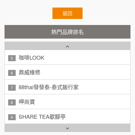
100萬 ~ 200萬
加盟預算
秉宏小米甜甜圈
返回
3
廖 先生/小姐
高雄市
潮鍋癮
4
200萬~300萬
熱門品牌排名
加盟預算
咖啡LOOK
5
黃 先生/小姐
台北市
100萬~150萬
鼎威維修
加盟預算
6
林 先生/小姐
88thai發發泰-泰式飯行家
屏東縣
7
100萬 ~ 200萬
加盟預算
呷尚寶
8
吳 先生/小姐
屏東縣
SHARE TEA歇腳亭
9
100萬~200萬
加盟預算
TEA TOP台灣第一味
10
周 先生/小姐
台北
Cozy coffee可集咖啡
100萬 ~150萬
1
加盟預算