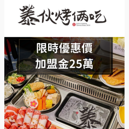
上宇林加盟說明會
莫尼早餐Morni加盟說明會
手作功夫茶加盟說明會
SHARE TEA歇腳亭加盟說明會
潮味決-湯滷專門店加盟說明會
鬍子茶加盟說明會
鮮茶道加盟說明會
微風亭鐵板燒加盟說明會
漫步藍咖啡加盟說明會