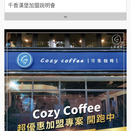
七盞茶加盟說明會
全家加盟說明會
拉亞漢堡加盟說明會
台灣G湯加盟說明會
杜芳子古味茶鋪加盟說明會
彭富貴加盟說明會
優握握×酸奶大獅加盟說明會
NU PASTA義大利麵加盟說明會
冬城門加盟說明會
潮鍋癮加盟說明會
拾鑶火鍋加盟說明會
蓁伙烤倆吃加盟說明會
阿性情趣無人販售所加盟明會
霏等茶加盟說明會
龍涎居好湯加盟說明會
早安山丘加盟說明會
舒油頭加盟說明會
冰封仙果加盟說明會