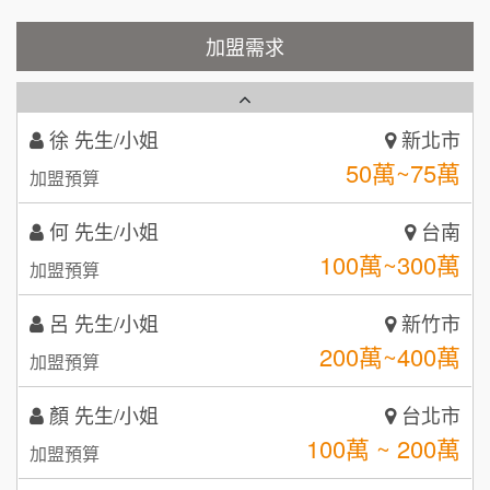
霏等茶
加盟需求
2
徐 先生/小姐
新北市
50萬~75萬
加盟預算
秉宏小米甜甜圈
3
何 先生/小姐
台南
潮鍋癮
4
100萬~300萬
加盟預算
咖啡LOOK
5
呂 先生/小姐
新竹市
鼎威維修
6
200萬~400萬
加盟預算
【曉妍美妝】誠徵行政櫃檯
88thai發發泰-泰式飯行家
7
顏 先生/小姐
台北市
自助洗衣店誠徵代洗收送人員(台中市)
100萬 ~ 200萬
呷尚寶
加盟預算
8
MUSHEN徵SPA美容芳療師
廖 先生/小姐
SHARE TEA歇腳亭
高雄市
9
200萬~300萬
加盟預算
日十。早午食加盟說明會
TEA TOP台灣第一味
10