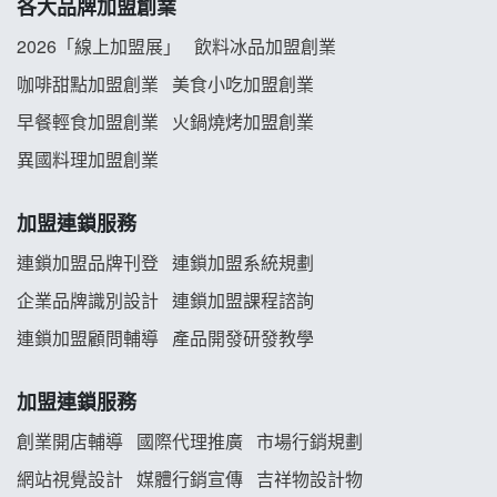
各大品牌加盟創業
阿性情趣無人販售所加盟明會
2026「線上加盟展」
飲料冰品加盟創業
龍涎居好湯加盟說明會
咖啡甜點加盟創業
美食小吃加盟創業
早餐輕食加盟創業
火鍋燒烤加盟創業
舒油頭加盟說明會
異國料理加盟創業
韓金量加盟說明會
加盟連鎖服務
義氣豐發雞加盟說明會
連鎖加盟品牌刊登
連鎖加盟系統規劃
企業品牌識別設計
連鎖加盟課程諮詢
Mr.Wish加盟說明會
連鎖加盟顧問輔導
產品開發研發教學
白鬍泡泡 BOHO POPO加盟說明會
加盟連鎖服務
雞咕雞咕加盟說明會
創業開店輔導
國際代理推廣
市場行銷規劃
TEA TOP加盟說明會
網站視覺設計
媒體行銷宣傳
吉祥物設計物