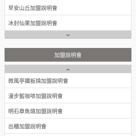
SHARE TEA歇腳亭加盟說明會
100萬~300萬
加盟預算
冰封仙果加盟說明會
潮味決-湯滷專門店加盟說明會
呂 先生/小姐
新竹市
Ramble Café 漫步藍咖啡加盟說明會
200萬~400萬
加盟預算
鬍子茶加盟說明會
微風亭鐵板燒加盟說明會
顏 先生/小姐
台北市
鮮茶道加盟說明會
鮮茶道加盟說明會
加盟說明會
100萬 ~ 200萬
加盟預算
微風亭鐵板燒加盟說明會
【曉妍美妝】誠徵行政櫃檯
廖 先生/小姐
高雄市
漫步藍咖啡加盟說明會
200萬~300萬
自助洗衣店誠徵代洗收送人員(台中市)
加盟預算
明石章魚燒加盟說明會
MUSHEN徵SPA美容芳療師
出櫃加盟說明會
日十。早午食加盟說明會
千香漢堡加盟說明會
拾鑶火鍋加盟說明會