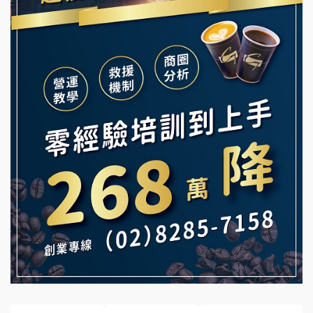
韓金量加盟說明會
Ramble Café 漫步藍咖啡加盟說明會
義氣豐發雞加盟說明會
微風亭鐵板燒加盟說明會
Mr.Wish加盟說明會
鮮茶道加盟說明會
白鬍泡泡 BOHO POPO加盟說明會
【曉妍美妝】誠徵行政櫃檯
雞咕雞咕加盟說明會
自助洗衣店誠徵代洗收送人員(台中市)
TEA TOP加盟說明會
MUSHEN徵SPA美容芳療師
珍好味臭臭鍋加盟說明會
日十。早午食加盟說明會
藍象廷泰式火鍋加盟說明會
拾鑶火鍋加盟說明會
日十。早午食加盟說明會