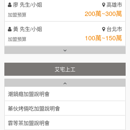
黃 先生/小姐
台北市
拾鑶火鍋加盟說明會
100萬~150萬
加盟預算
全家加盟說明會
林 先生/小姐
屏東縣
台灣G湯加盟說明會
100萬 ~ 200萬
加盟預算
彭富貴加盟說明會
吳 先生/小姐
屏東縣
100萬~200萬
藍象廷泰式火鍋加盟說明會
加盟預算
NU PASTA義大利麵加盟說明會
艾宅上工
日十。早午食加盟說明會
周 先生/小姐
台北
潮鍋癮加盟說明會
100萬 ~150萬
加盟預算
上宇林加盟說明會
蓁伙烤倆吃加盟說明會
徐 先生/小姐
新北市
莫尼早餐Morni加盟說明會
霏等茶加盟說明會
50萬~75萬
加盟預算
手作功夫茶加盟說明會
早安山丘加盟說明會
何 先生/小姐
台南